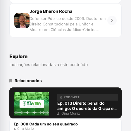
Jorge Bheron Rocha
Defensor Público desde 2006. Doutor em
Direito Constitucional pela Unifor e
Mestre em Ciências Jurídico-Criminais
pela Universidade de Coimbra/Portugal
com estágio de Pesquisa da George-
August-Universitat Göttingen, Alemanha.
Ex-Presidente e Conselheiro do Conselho
Explore
Penitenciário do Estado do Ceará.
Professor, palestrante e autor.
Indicações relacionadas a este conteúdo
Relacionados
PODCAST
Ep. 013 Direito penal do
amigo: O decreto da Graça em
favor de Daniel da Silveira
Gina Muniz
Ep. 008 Cada um no seu quadrado
Gina Muniz