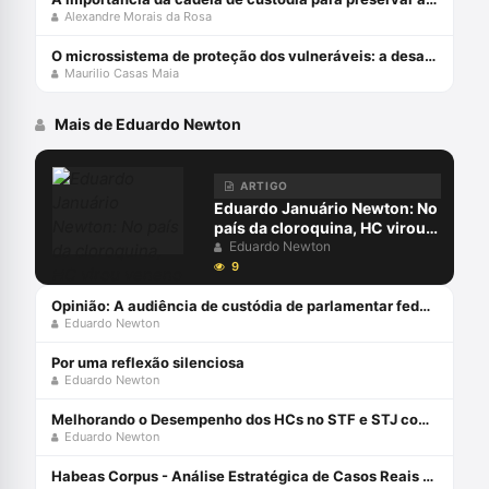
Alexandre Morais da Rosa
O microssistema de proteção dos vulneráveis: a desafiante missão do STJ
Maurilio Casas Maia
Mais de Eduardo Newton
ARTIGO
Eduardo Januário Newton: No
país da cloroquina, HC virou
veneno
Eduardo Newton
9
Opinião: A audiência de custódia de parlamentar federal
Eduardo Newton
Por uma reflexão silenciosa
Eduardo Newton
Melhorando o Desempenho dos HCs no STF e STJ com Eduardo Newton
Eduardo Newton
Habeas Corpus - Análise Estratégica de Casos Reais com Eduardo Newton