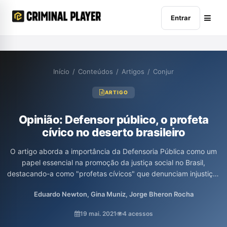
Entrar
Início
/
Conteúdos
/
Artigos
/
Conjur
ARTIGO
Opinião: Defensor público, o profeta
cívico no deserto brasileiro
O artigo aborda a importância da Defensoria Pública como um
papel essencial na promoção da justiça social no Brasil,
destacando-a como "profetas cívicos" que denunciam injustiças
e lutam pelos direitos dos vulneráveis. Os autores discutem sua
Eduardo Newton, Gina Muniz, Jorge Bheron Rocha
natureza como uma instituição que opera em prol da cidadania
e da igualdade, ressaltando a necessidade de uma atuação
19 mai. 2021
4 acessos
crítica frente às desigualdades sociais. Além disso, enfatizam a