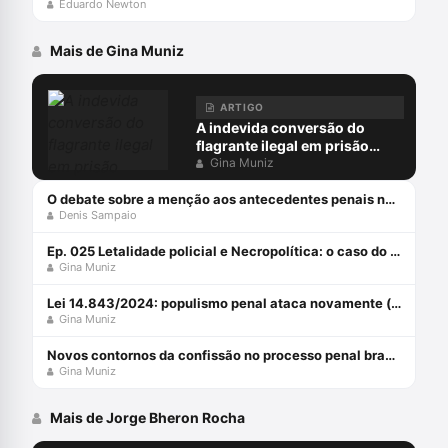
Eduardo Newton
Mais de Gina Muniz
ARTIGO
A indevida conversão do
flagrante ilegal em prisão
preventiva
Gina Muniz
O debate sobre a menção aos antecedentes penais no júri
Denis Sampaio
Ep. 025 Letalidade policial e Necropolítica: o caso do Guarujá
Gina Muniz
Lei 14.843/2024: populismo penal ataca novamente (parte 1)
Gina Muniz
Novos contornos da confissão no processo penal brasileiro com Gina Muniz
Gina Muniz
Mais de Jorge Bheron Rocha