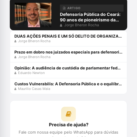
ARTIGO
Defensoria Pública do Ceará:
90 anos de pioneirismo da
assistência jurídica
Jorge Bheron Rocha
DUAS AÇÕES PENAIS E UM SÓ DELITO DE ORGANIZAÇÃO CRIMINOSA?
Jorge Bheron Rocha
Prazo em dobro nos juizados especiais para defensorias públicas
Jorge Bheron Rocha
Opinião: A audiência de custódia de parlamentar federal
Eduardo Newton
Custos Vulnerabilis: A Defensoria Pública e o equilíbrio nas relações político-jurídicas dos vulneráveis Capa dura 1 janeiro 2019
Maurilio Casas Maia
Precisa de ajuda?
Fale com nossa equipe pelo WhatsApp para dúvidas