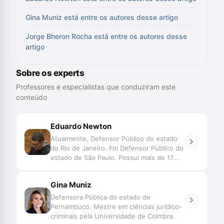
Gina Muniz está entre os autores desse artigo
Jorge Bheron Rocha está entre os autores desse
artigo
Sobre os experts
Professores e especialistas que conduziram este
conteúdo
Eduardo Newton
Atualmente, Defensor Público do estado
do Rio de Janeiro. Foi Defensor Público do
estado de São Paulo. Possui mais de 17
anos de atuação na defesa criminal. Foi o
subscritor da Reclamação Constitucional
Gina Muniz
nº 29.303/RJ que determinou a
obrigatoriedade da audiência de custódia
Defensora Pública do estado de
para todas as modalidades prisionais.
Pernambuco. Mestre em ciências jurídico-
criminais pela Universidade de Coimbra.