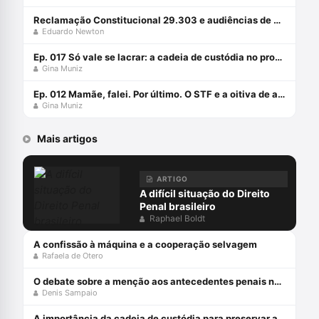
Reclamação Constitucional 29.303 e audiências de custódia
Eduardo Newton
Ep. 017 Só vale se lacrar: a cadeia de custódia no processo penal
Gina Muniz
Ep. 012 Mamãe, falei. Por último. O STF e a oitiva de adolescentes em conflito com a lei (HC 212.693)
Gina Muniz
Mais artigos
ARTIGO
A difícil situação do Direito
Penal brasileiro
Raphael Boldt
A confissão à máquina e a cooperação selvagem
Rafaela de Otero
O debate sobre a menção aos antecedentes penais no júri
Denis Sampaio
A importância da cadeia de custódia para preservar a prova penal