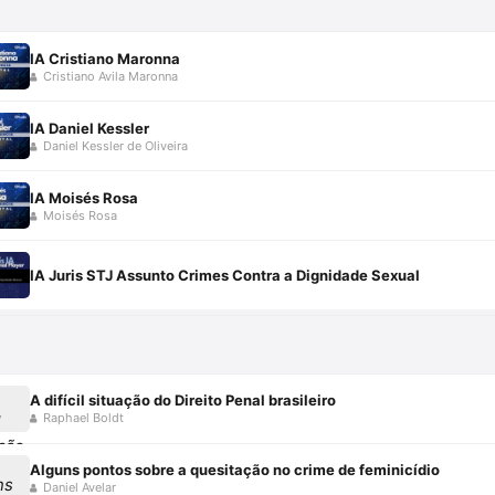
IA Cristiano Maronna
Cristiano Avila Maronna
IA Daniel Kessler
Daniel Kessler de Oliveira
IA Moisés Rosa
Moisés Rosa
IA Juris STJ Assunto Crimes Contra a Dignidade Sexual
A difícil situação do Direito Penal brasileiro
Raphael Boldt
Alguns pontos sobre a quesitação no crime de feminicídio
Daniel Avelar