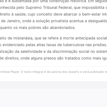
ciais e é sustentada por uma construção histórica. Em segu
econhecida pelo Supremo Tribunal Federal, que impossibilit
direito à saúde, cujo conceito deve abarcar o bem-estar int
o de Janeiro, onde a solução privatista acentua a desigual
nquanto os mais pobres são abandonados.
eito de mistanásia, que se refere à morte antecipada soci
evidenciado pelas altas taxas de tuberculose nas prisões.
ização da seletividade e da discriminação social no sistem
e direitos, onde alguns presos são tratados como mais igu
iminal Player. O texto integral é de autoria dos experts e está publicado n