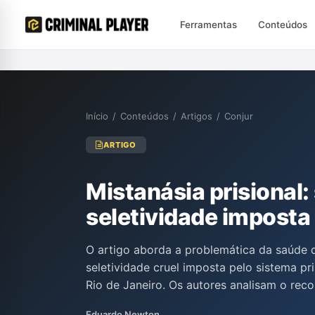
Ferramentas
Conteúdos
Início
/
Conteúdos
/
Artigos
/
Conjur
ARTIGO
Mistanásia prisional:
seletividade imposta
O artigo aborda a problemática da saúde 
seletividade cruel imposta pelo sistema pri
Rio de Janeiro. Os autores analisam o rec
inconstitucional e a incapacidade do siste
Eduardo Newton