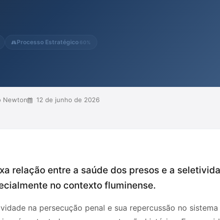
isparidade entre aqueles que podem
am à mercê de condições
eito de mistanásia, ressa...
Processo Estratégico
60%
o Newton
12 de junho de 2026
xa relação entre a saúde dos presos e a seletivid
specialmente no contexto fluminense.
etividade na persecução penal e sua repercussão no sistema 