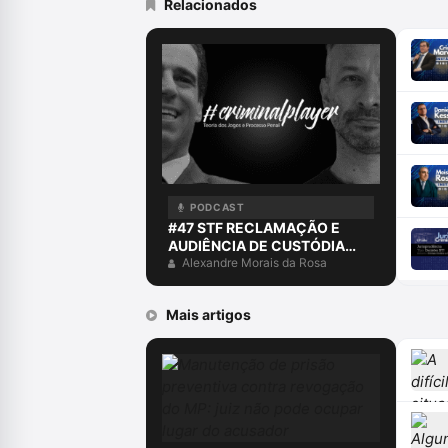
Relacionados
PODCAST
#47 STF RECLAMAÇÃO E
AUDIÊNCIA DE CUSTÓDIA
COM EDUARDO NEWTON
Alexandre Morais da Rosa
Mais artigos