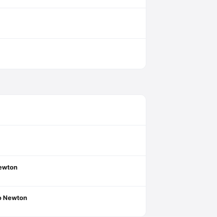
ewton
do Newton