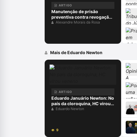
ARTIGO
Manutenção de prisão
preventiva contra revogação
do MP: juiz não pode ocupar
Alexandre Morais da Rosa
lugar do acusador
Mais de Eduardo Newton
ARTIGO
Eduardo Januário Newton: No
país da cloroquina, HC virou
veneno
Eduardo Newton
9