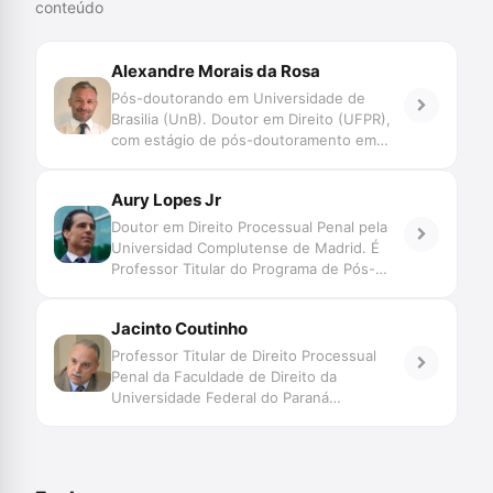
conteúdo
Alexandre Morais da Rosa
Pós-doutorando em Universidade de
Brasilia (UnB). Doutor em Direito (UFPR),
com estágio de pós-doutoramento em
Direito (Faculdade de Direito de Coimbra e
UNISINOS). Mestre em Direito (UFSC).
Aury Lopes Jr
Professor do Programa de Graduação,
Mestrado e Doutorado da UNIVALI. Juiz
Doutor em Direito Processual Penal pela
de Direito do TJSC. Membro Honorário da
Universidad Complutense de Madrid. É
Associação Ibero Americana de Direito e
Professor Titular do Programa de Pós-
Inteligência Artificial/AID-IA. Pesquisa
Graduação – Especialização, Mestrado e
Novas Tecnologias, Big Data, Jurimetria,
Doutorado – em Ciências Criminais da
Jacinto Coutinho
Decisão, Automação e Inteligência
Pontifícia Universidade Católica do Rio
Artificial aplicadas ao Direito Judiciário,
Grande do Sul. Advogado criminalista.
Professor Titular de Direito Processual
com perspectiva transdisciplinar.
Membro da Abracrim
Penal da Faculdade de Direito da
Coordena o Grupo de Pesquisa
Universidade Federal do Paraná
SpinLawLab (CNPq UNIVALI)
(aposentado). Professor do Programa de
Pós-graduação em Ciências Criminais da
Pontifícia Universidade Católica do Rio
Grande do Sul – PUCRS. Professor do