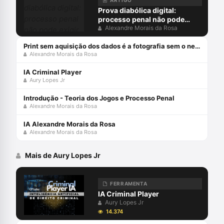
ARTIGO
Prova diabólica digital:
processo penal não pode
exigir do arguido o que só o
Alexandre Morais da Rosa
diabo provaria
Print sem aquisição dos dados é a fotografia sem o negativo
Alexandre Morais da Rosa
IA Criminal Player
Aury Lopes Jr
Introdução - Teoria dos Jogos e Processo Penal
Alexandre Morais da Rosa
IA Alexandre Morais da Rosa
Alexandre Morais da Rosa
Mais de Aury Lopes Jr
FERRAMENTA
IA Criminal Player
Aury Lopes Jr
14.374