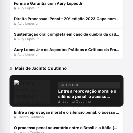
Forma é Garantia com Aury Lopes Jr
Aury Lopes Jr
Direito Processual Penal - 20ª edição 2023 Capa comum 18 fevereiro 2023
Aury Lopes Jr
Sustentação oral completa em caso de quebra da cadeia de custódia da prova digital com Aury Lopes Jr
Aury Lopes Jr
Aury Lopes Jr e os Aspectos Práticos e Críticos da Prova Penal
Aury Lopes Jr
Mais de Jacinto Coutinho
ARTIGO
Entre a reprovação moral e o
silêncio penal: o acesso
digital à pornografia
Jacinto Coutinho
infantojuvenil
Entre a reprovação moral e o silêncio penal: o acesso digital à pornografia infantojuvenil
Jacinto Coutinho
O processo penal acusatório entre o Brasil e a Itália (parte 1)
Jacinto Coutinho