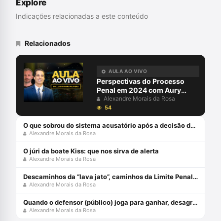
Explore
Programa de Pós-graduação em Direito da
UNIVEL, Cascavel. Especialista em
Indicações relacionadas a este conteúdo
Filosofia do Direito (PUCPR), Mestre
(UFPR); Doutor (Università degli Studi di
Roma “La Sapienza”). Presidente de Honra
Relacionados
do Observatório da Mentalidade
Inquisitória. Advogado. Membro da
Comissão de Juristas do Senado Federal
AULA AO VIVO
que elaborou o Anteprojeto de Reforma
Perspectivas do Processo
Global do CPP, hoje Projeto 156/2009-
Penal em 2024 com Aury
PLS.
Lopes Jr e Alexandre Morais
Alexandre Morais da Rosa
da Rosa
54
O que sobrou do sistema acusatório após a decisão do STF?
Alexandre Morais da Rosa
O júri da boate Kiss: que nos sirva de alerta
Alexandre Morais da Rosa
Descaminhos da “lava jato”, caminhos da Limite Penal para 2021
Alexandre Morais da Rosa
Quando o defensor (público) joga para ganhar, desagrada o poder
Alexandre Morais da Rosa