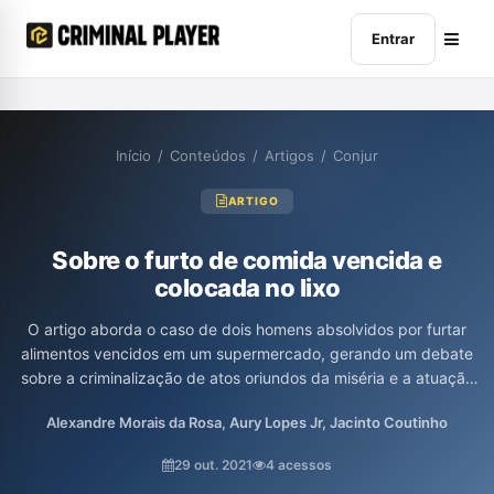
Entrar
Início
/
Conteúdos
/
Artigos
/
Conjur
ARTIGO
Sobre o furto de comida vencida e
colocada no lixo
O artigo aborda o caso de dois homens absolvidos por furtar
alimentos vencidos em um supermercado, gerando um debate
sobre a criminalização de atos oriundos da miséria e a atuação
do Estado nesse contexto. Os autores criticam a insistência do
Alexandre Morais da Rosa, Aury Lopes Jr, Jacinto Coutinho
Ministério Público em recorrer da decisão, destacando a falta de
justa causa e a ineficiência do sistema penal, enquanto crimes
29 out. 2021
4 acessos
mais graves permanecem sem punição. A reflexão proposta