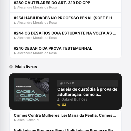
#280 CAUTELARES DO ART. 319 DO CPP
Alexandre Morais da Rosa
#254 HABILIDADES NO PROCESSO PENAL (SOFT E HARD SKILLS)
Alexandre Morais da Rosa
#244 OS DESAFIOS DO/A ESTUDANTE NA VOLTA ÀS AULAS
Alexandre Morais da Rosa
#240 DESAFIO DA PROVA TESTEMUNHAL
Alexandre Morais da Rosa
Mais livros
LIVRO
Cadeia de custódia à prova de
adulteração: como a
blockchain pode garantir a
Gabriel Bulhões
integridade da prova no
83
processo penal - julho 2024
Crimes Contra Mulheres: Lei Maria da Penha, Crimes Sexuais e Feminicídio (2023) Capa comum 8 janeiro 2023
Alice Bianchini
Nulidade no Processo Penal Nulidade no Processo Penal eBook Kindle