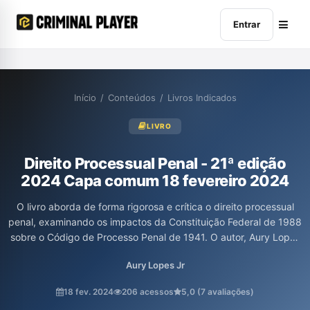
Entrar
Início
/
Conteúdos
/
Livros Indicados
LIVRO
Direito Processual Penal - 21ª edição
2024 Capa comum 18 fevereiro 2024
O livro aborda de forma rigorosa e crítica o direito processual
penal, examinando os impactos da Constituição Federal de 1988
sobre o Código de Processo Penal de 1941. O autor, Aury Lopes
Junior, enfatiza a necessidade de legitimação do sistema
Aury Lopes Jr
processual contemporâneo e analisa categorias jurídicas
específicas, corrigindo distorções que impedem o
18 fev. 2024
206 acessos
5,0 (7 avaliações)
desenvolvimento dessa área do direito. A obra é interdisciplinar