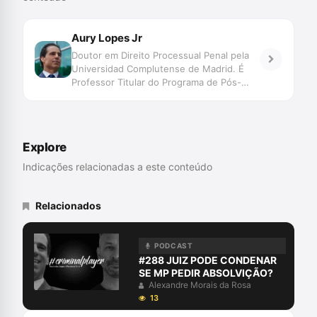
Aury Lopes Jr
Doutor em Direito Processual Penal pela
Universidad Complutense de Madrid. É
Professor Titular do Programa de Pós-
Graduação – Especialização, Mestrado e
Doutorado – em Ciências Criminais da
Pontifícia Universidade Católica do Rio
Grande do Sul. Advogado criminalista.
Explore
Membro da Abracrim
Indicações relacionadas a este conteúdo
Relacionados
PODCAST
#288 JUIZ PODE CONDENAR
SE MP PEDIR ABSOLVIÇÃO?
Alexandre Morais da Rosa
13