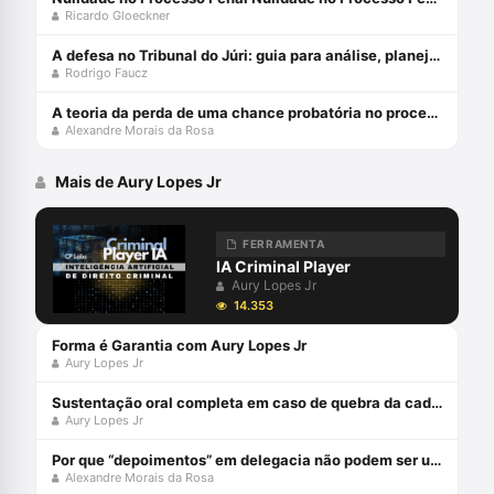
Ricardo Gloeckner
A defesa no Tribunal do Júri: guia para análise, planejamento e estratégias - junho 2024
Rodrigo Faucz
A teoria da perda de uma chance probatória no processo penal - julho 2024
Alexandre Morais da Rosa
Mais de Aury Lopes Jr
FERRAMENTA
IA Criminal Player
Aury Lopes Jr
14.353
Forma é Garantia com Aury Lopes Jr
Aury Lopes Jr
Sustentação oral completa em caso de quebra da cadeia de custódia da prova digital com Aury Lopes Jr
Aury Lopes Jr
Por que “depoimentos” em delegacia não podem ser usados em juízo?
Alexandre Morais da Rosa