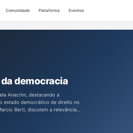
Comunidade
Plataforma
Eventos
a da democracia
ela Anacrim, destacando a
ao estado democrático de direito no
Marcio Berti, discutem a relevância
sociedade para evitar manifestações
 o compromisso da advocacia
iálogo pacífico, repudiando qualquer