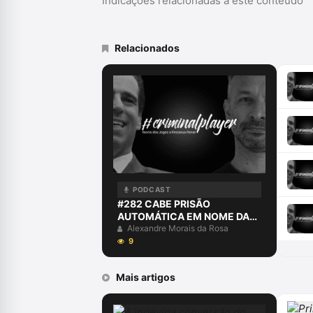
Indicações relacionadas a este conteúdo
Relacionados
PODCAST
#282 CABE PRISÃO
AUTOMÁTICA EM NOME DA
SOBERANIA DO TRIBUNAL DO
Alexandre Morais da Rosa
JÚRI?
9
Mais artigos