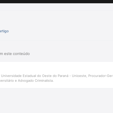
artigo
am este conteúdo
a Universidade Estadual do Oeste do Paraná - Unioeste, Procurador-Ger
ersitário e Advogado Criminalista.