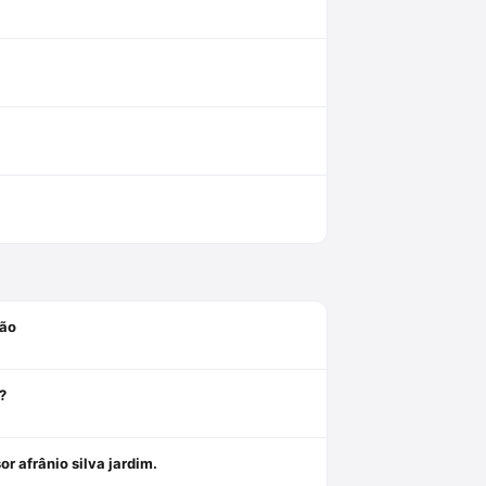
são
?
r afrânio silva jardim.