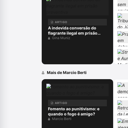
ARTIGO
A indevida conversão do
flagrante ilegal em prisão
preventiva
Gina Muniz
Mais de Marcio Berti
ARTIGO
Fomento ao punitivismo: e
quando o fogo é amigo?
Marcio Berti