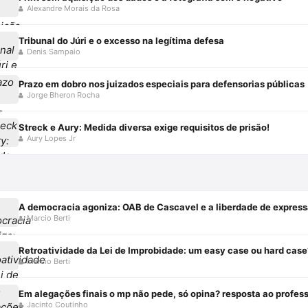
Alexandre Morais da Rosa
Tribunal do Júri e o excesso na legítima defesa
Denis Sampaio
Prazo em dobro nos juizados especiais para defensorias públicas
Jorge Bheron Rocha
Streck e Aury: Medida diversa exige requisitos de prisão!
Aury Lopes Jr
A democracia agoniza: OAB de Cascavel e a liberdade de expres
Marcio Berti
Retroatividade da Lei de Improbidade: um easy case ou hard case
Marcio Berti
Em alegações finais o mp não pede, só opina? resposta ao professo
Jacinto Coutinho