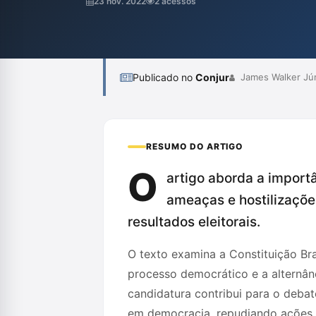
23 nov. 2022
2 acessos
tentativa de intervenção militar ou federal.
Publicado no
Conjur
James Walker Júni
RESUMO DO ARTIGO
O
artigo aborda a import
ameaças e hostilizações
resultados eleitorais.
O texto examina a Constituição Bra
processo democrático e a alternân
candidatura contribui para o debat
em democracia, repudiando ações 