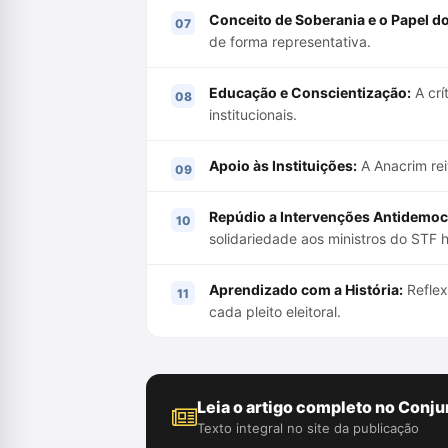
Conceito de Soberania e o Papel d
de forma representativa.
Educação e Conscientização:
A crí
institucionais.
Apoio às Instituições:
A Anacrim rei
Repúdio a Intervenções Antidemoc
solidariedade aos ministros do STF h
Aprendizado com a História:
Reflex
cada pleito eleitoral.
Leia o artigo completo no Conju
Texto integral no site da publicação