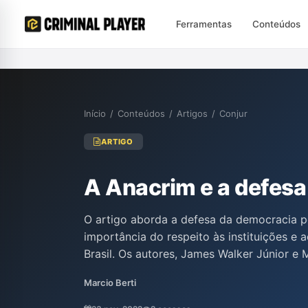
Ferramentas
Conteúdos
Início
/
Conteúdos
/
Artigos
/
Conjur
ARTIGO
A Anacrim e a defes
O artigo aborda a defesa da democracia p
importância do respeito às instituições e 
Brasil. Os autores, James Walker Júnior e 
da educação política e da maturidade da 
Marcio Berti
antidemocráticas. Além disso, reafirmam
criminal com a pluralidade de ideias e o d