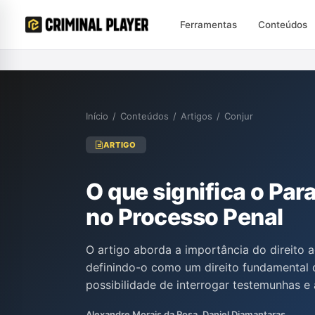
Ferramentas
Conteúdos
Início
/
Conteúdos
/
Artigos
/
Conjur
ARTIGO
O que significa o Par
no Processo Penal
O artigo aborda a importância do direito 
definindo-o como um direito fundamental 
possibilidade de interrogar testemunhas e 
defesa. Os autores destacam que esse dir
Alexandre Morais da Rosa, Daniel Diamantaras