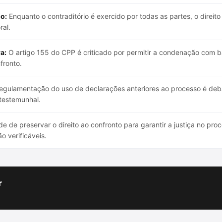
io:
Enquanto o contraditório é exercido por todas as partes, o direit
ral.
a:
O artigo 155 do CPP é criticado por permitir a condenação com 
fronto.
egulamentação do uso de declarações anteriores ao processo é deb
 testemunhal.
e de preservar o direito ao confronto para garantir a justiça no pr
 verificáveis.
r