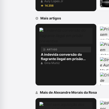
Aury Lopes Jr
14.356
Mais artigos
ARTIGO
A indevida conversão do
flagrante ilegal em prisão
preventiva
Gina Muniz
Mais de Alexandre Morais da Rosa