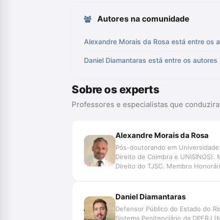
Autores na comunidade
Alexandre Morais da Rosa está entre os a
Daniel Diamantaras está entre os autores
Sobre os experts
Professores e especialistas que conduzir
Alexandre Morais da Rosa
Pós-doutorando em Universidade d
Direito de Coimbra e UNISINOS). 
Direito do TJSC. Membro Honorário
Data, Jurimetria, Decisão, Automaç
de Pesquisa SpinLawLab (CNPq U
Daniel Diamantaras
Defensor Público do Estado do R
Sistema Penitenciário da DPERJ (