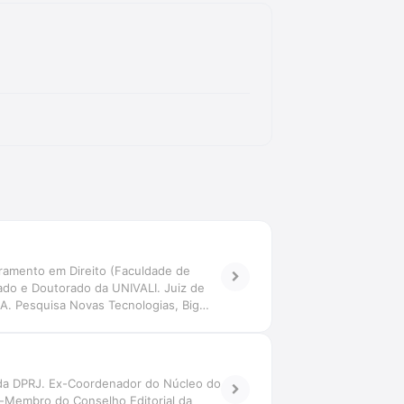
ramento em Direito (Faculdade de
ado e Doutorado da UNIVALI. Juiz de
-IA. Pesquisa Novas Tecnologias, Big
tiva transdisciplinar. Coordena o Grupo
 da DPRJ. Ex-Coordenador do Núcleo do
x-Membro do Conselho Editorial da