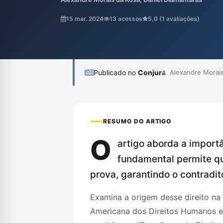
constitucionais e internacionais, e assegur
produção de provas, visando evitar erros j
15 mar. 2024
13 acessos
5,0 (1 avaliações)
texto diferencia o direito ao confronto do c
Publicado no
Conjur
Alexandre Morais
RESUMO DO ARTIGO
O
artigo aborda a importâ
fundamental permite q
prova, garantindo o contradit
Examina a origem desse direito na
Americana dos Direitos Humanos e o