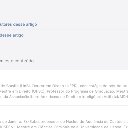
utores desse artigo
 desse artigo
am este conteúdo
e Brasilia (UnB). Doutor em Direito (UFPR), com estágio de pós-douto
Mestre em Direito (UFSC). Professor do Programa de Graduação, Mestr
 da Associação Ibero Americana de Direito e Inteligência Artificial/AID
ão e Inteligência Artificial aplicadas ao Direito Judiciário, com perspec
NIVALI)
io de Janeiro. Ex-Subcoordenador do Núcleo de Audiência de Custódia
NUSPEN). Mestre em Ciências Criminais pela Universidade de Lisboa. E