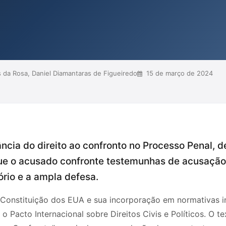
a a participação efetiva do réu na
udiciais e abusos. Além disso, o
ontraditório, enfa...
 da Rosa, Daniel Diamantaras de Figueiredo
15 de março de 2024
ncia do direito ao confronto no Processo Penal, 
ue o acusado confronte testemunhas de acusação
ório e a ampla defesa.
 Constituição dos EUA e sua incorporação em normativas 
 Pacto Internacional sobre Direitos Civis e Políticos. O t