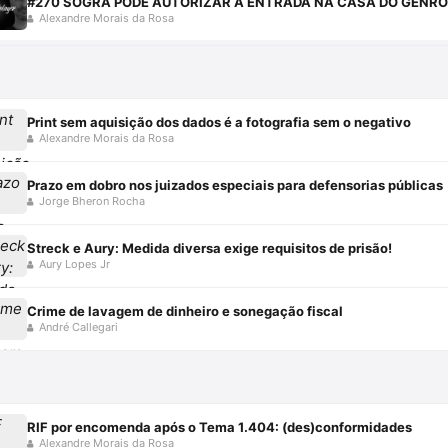
#270 SOGRA PODE AUTORIZAR A ENTRADA NA CASA DO GENRO
Alexandre Morais da Rosa
Print sem aquisição dos dados é a fotografia sem o negativo
Alexandre Morais da Rosa
Prazo em dobro nos juizados especiais para defensorias públicas
Jorge Bheron Rocha
Streck e Aury: Medida diversa exige requisitos de prisão!
Aury Lopes Jr
Crime de lavagem de dinheiro e sonegação fiscal
André Callegari
RIF por encomenda após o Tema 1.404: (des)conformidades
Alexandre Morais da Rosa