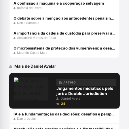
A confissão à máquina e a cooperação selvagem
Rafaela de Otero
O debate sobre a menção aos antecedentes penais no júri
Denis Sampaio
A importância da cadeia de custódia para preservar a prova penal
Alexandre Morais da Rosa
O microssistema de proteção dos vulneráveis: a desafiante missão do STJ
Maurilio Casas Maia
Mais de Daniel Avelar
ARTIGO
Julgamentos midiáticos pelo
júri: a Double Jurisdiction
Daniel Avelar
24
IA e a fundamentação das decisões: desafios e perspectivas à luz da atualização da Resolução CNJ 332/20
Daniel Avelar