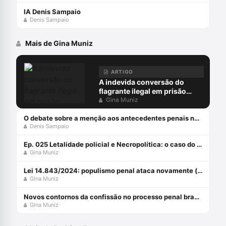
IA Denis Sampaio
Denis Sampaio
Mais de Gina Muniz
ARTIGO
A indevida conversão do
flagrante ilegal em prisão
preventiva
Gina Muniz
O debate sobre a menção aos antecedentes penais no júri
Denis Sampaio
Ep. 025 Letalidade policial e Necropolítica: o caso do Guarujá
Gina Muniz
Lei 14.843/2024: populismo penal ataca novamente (parte 1)
Gina Muniz
Novos contornos da confissão no processo penal brasileiro com Gina Muniz
Gina Muniz