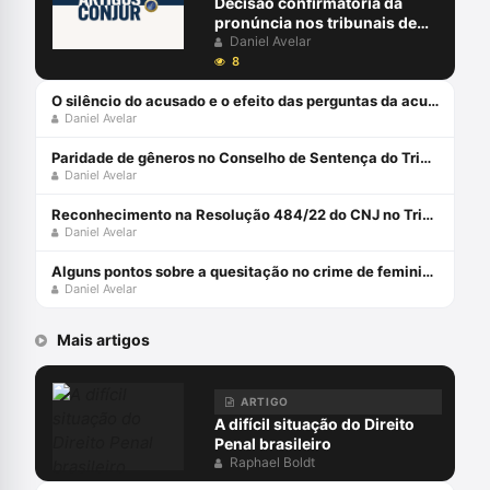
Decisão confirmatória da
pronúncia nos tribunais de
sobreposição e marco
Daniel Avelar
interruptivo da prescrição
8
O silêncio do acusado e o efeito das perguntas da acusação em plenário
Daniel Avelar
Paridade de gêneros no Conselho de Sentença do Tribunal do Júri
Daniel Avelar
Reconhecimento na Resolução 484/22 do CNJ no Tribunal do Júri
Daniel Avelar
Alguns pontos sobre a quesitação no crime de feminicídio
Daniel Avelar
Mais artigos
ARTIGO
A difícil situação do Direito
Penal brasileiro
Raphael Boldt