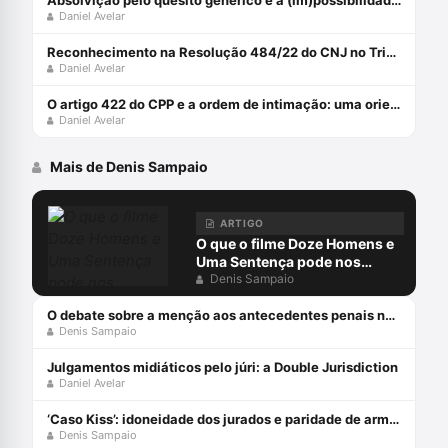
Absolvição pelo quesito genérico e a (im)possibilidade recursal
Daniel Avelar
Reconhecimento na Resolução 484/22 do CNJ no Tribunal do Júri
Daniel Avelar
O artigo 422 do CPP e a ordem de intimação: uma orientação constitucional
Daniel Avelar
Mais de Denis Sampaio
ARTIGO
O que o filme Doze Homens e
Uma Sentença pode nos
ensinar sobre inferência
Denis Sampaio
probatória?
O debate sobre a menção aos antecedentes penais no júri
Denis Sampaio
Julgamentos midiáticos pelo júri: a Double Jurisdiction
Daniel Avelar
‘Caso Kiss’: idoneidade dos jurados e paridade de armas (Parte 1)
Denis Sampaio