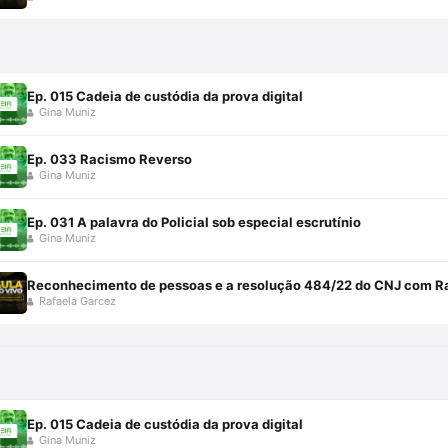
Ep. 015 Cadeia de custódia da prova digital
Gina Muniz
Ep. 033 Racismo Reverso
Gina Muniz
Ep. 031 A palavra do Policial sob especial escrutínio
Gina Muniz
Reconhecimento de pessoas e a resolução 484/22 do CNJ com R
Rafaela Garcez
Ep. 015 Cadeia de custódia da prova digital
Gina Muniz