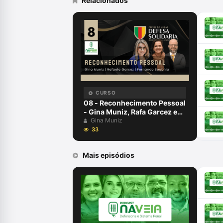
Relacionados
CURSO
08 - Reconhecimento Pessoal
- Gina Muniz, Rafa Garcez e
Fernando Soubhia - Defesa
Gina Muniz
Solidária
33
Mais episódios