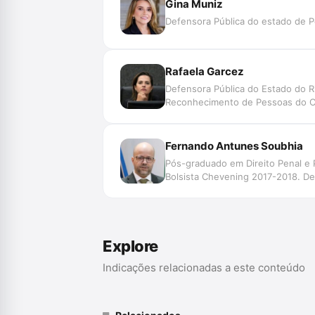
Gina Muniz
Defensora Pública do estado de P
Rafaela Garcez
Defensora Pública do Estado do R
Reconhecimento de Pessoas do CNJ.
Fernando Antunes Soubhia
Pós-graduado em Direito Penal e 
Bolsista Chevening 2017-2018. De
Explore
Indicações relacionadas a este conteúdo