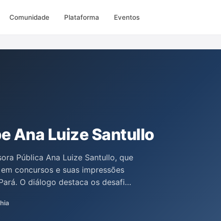
Comunidade
Plataforma
Eventos
be Ana Luize Santullo
ora Pública Ana Luize Santullo, que
 em concursos e suas impressões
Pará. O diálogo destaca os desafios
mportância do contato humanizado
hia
ões carentes como o Marajó, onde a
Estado para garantir direitos e