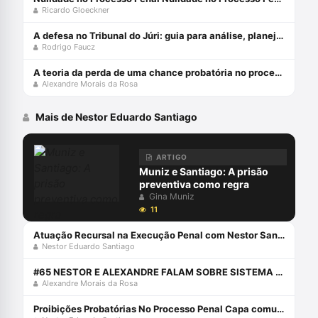
Ricardo Gloeckner
A defesa no Tribunal do Júri: guia para análise, planejamento e estratégias - junho 2024
Rodrigo Faucz
A teoria da perda de uma chance probatória no processo penal - julho 2024
Alexandre Morais da Rosa
Mais de Nestor Eduardo Santiago
ARTIGO
Muniz e Santiago: A prisão
preventiva como regra
Gina Muniz
11
Atuação Recursal na Execução Penal com Nestor Santiago
Nestor Eduardo Santiago
#65 NESTOR E ALEXANDRE FALAM SOBRE SISTEMA ACUSATÓRIO E DIREITO PENAL SIMBÓLICO.
Alexandre Morais da Rosa
Proibições Probatórias No Processo Penal Capa comum 1 janeiro 2013