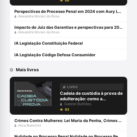
89
Perspectivas do Processo Penal em 2024 com Aury Lopes Jr e Alexandre Morais da Rosa
Alexandre Morais da Rosa
Impacto do Juiz das Garantias e perspectivas para 2024 com Alexandre Morais da Rosa e Aury Lopes Jr
Alexandre Morais da Rosa
IA Legislação Constituição Federal
IA Legislação Código Defesa Consumidor
Mais livros
LIVRO
Cadeia de custódia à prova de
adulteração: como a
blockchain pode garantir a
Gabriel Bulhões
integridade da prova no
83
processo penal - julho 2024
Crimes Contra Mulheres: Lei Maria da Penha, Crimes Sexuais e Feminicídio (2023) Capa comum 8 janeiro 2023
Alice Bianchini
Nulidade no Processo Penal Nulidade no Processo Penal eBook Kindle