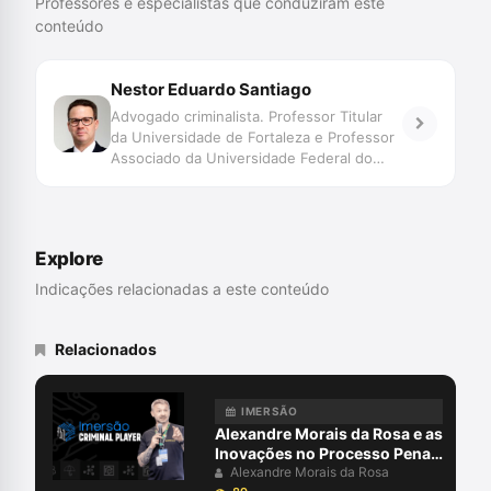
Professores e especialistas que conduziram este
conteúdo
Nestor Eduardo Santiago
Advogado criminalista. Professor Titular
da Universidade de Fortaleza e Professor
Associado da Universidade Federal do
Ceará.
Explore
Indicações relacionadas a este conteúdo
Relacionados
IMERSÃO
Alexandre Morais da Rosa e as
Inovações no Processo Penal:
Ferramentas Tecnológicas
Alexandre Morais da Rosa