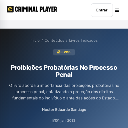
Entrar
Início
/
Conteúdos
/
Livros Indicados
LIVRO
Proibições Probatórias No Processo
Penal
O livro aborda a importância das proibições probatórias no
processo penal, enfatizando a proteção dos direitos
fundamentais do indivíduo diante das ações do Estado.
Destaca-se a inviabilidade de provas obtidas de maneira ilícita,
Nestor Eduardo Santiago
que podem comprometer a dignidade humana e o livre
desenvolvimento da personalidade do investigado. Além de
01 jan. 2013
garantir a justiça individual, essas proibições preservam a