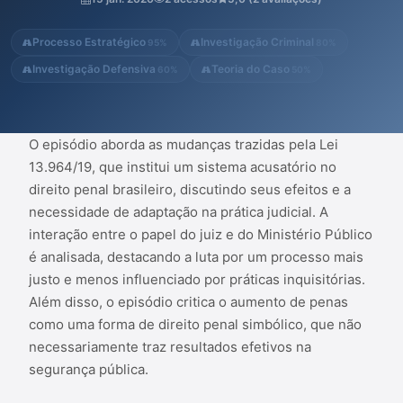
o episódio critica o aumento de penas como uma forma de
direito penal simbólico, que não necessariamente traz resultados
Processo Estratégico
Investigação Criminal
95%
80%
ef...
Investigação Defensiva
Teoria do Caso
60%
50%
O episódio aborda as mudanças trazidas pela Lei
13.964/19, que institui um sistema acusatório no
direito penal brasileiro, discutindo seus efeitos e a
necessidade de adaptação na prática judicial. A
interação entre o papel do juiz e do Ministério Público
é analisada, destacando a luta por um processo mais
justo e menos influenciado por práticas inquisitórias.
Além disso, o episódio critica o aumento de penas
como uma forma de direito penal simbólico, que não
necessariamente traz resultados efetivos na
segurança pública.