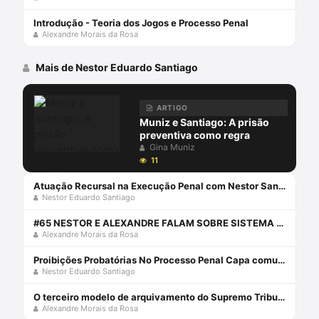
Introdução - Teoria dos Jogos e Processo Penal
Alexandre Morais da Rosa
Mais de Nestor Eduardo Santiago
ARTIGO
Muniz e Santiago: A prisão
preventiva como regra
Gina Muniz
11
Atuação Recursal na Execução Penal com Nestor Santiago
Nestor Eduardo Santiago
#65 NESTOR E ALEXANDRE FALAM SOBRE SISTEMA ACUSATÓRIO E DIREITO PENAL SIMBÓLICO.
Alexandre Morais da Rosa
Proibições Probatórias No Processo Penal Capa comum 1 janeiro 2013
Nestor Eduardo Santiago
O terceiro modelo de arquivamento do Supremo Tribunal Federal
Alexandre Morais da Rosa