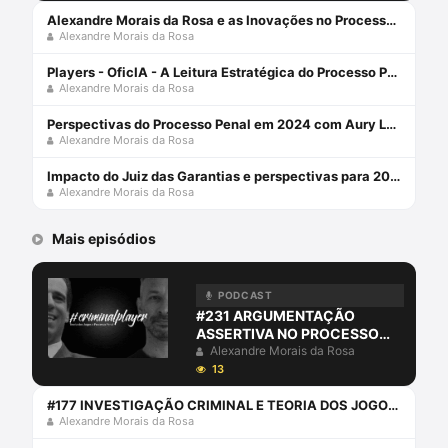
Alexandre Morais da Rosa e as Inovações no Processo Penal: Ferramentas Tecnológicas
Alexandre Morais da Rosa
Players - OficIA - A Leitura Estratégica do Processo Penal com Alexandre Morais da Rosa
Alexandre Morais da Rosa
Perspectivas do Processo Penal em 2024 com Aury Lopes Jr e Alexandre Morais da Rosa
Alexandre Morais da Rosa
Impacto do Juiz das Garantias e perspectivas para 2024 com Alexandre Morais da Rosa e Aury Lopes Jr
Alexandre Morais da Rosa
Mais episódios
PODCAST
#231 ARGUMENTAÇÃO
ASSERTIVA NO PROCESSO
PENAL
Alexandre Morais da Rosa
13
#177 INVESTIGAÇÃO CRIMINAL E TEORIA DOS JOGOS COM ANDRÉ LUIZ BERMUDEZ
Alexandre Morais da Rosa