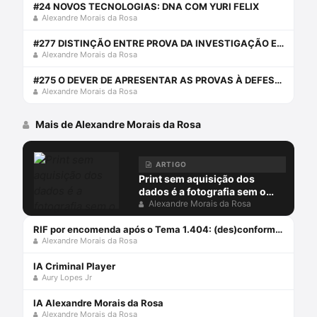
#24 NOVOS TECNOLOGIAS: DNA COM YURI FELIX
Alexandre Morais da Rosa
#277 DISTINÇÃO ENTRE PROVA DA INVESTIGAÇÃO E PROVA JUDICIAL
Alexandre Morais da Rosa
#275 O DEVER DE APRESENTAR AS PROVAS À DEFESA: CHERRY PICKING PROBATÓRIO
Alexandre Morais da Rosa
Mais de Alexandre Morais da Rosa
ARTIGO
Print sem aquisição dos
dados é a fotografia sem o
negativo
Alexandre Morais da Rosa
RIF por encomenda após o Tema 1.404: (des)conformidades
Alexandre Morais da Rosa
IA Criminal Player
Aury Lopes Jr
IA Alexandre Morais da Rosa
Alexandre Morais da Rosa