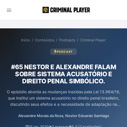
Início
/
Conteúdos
/
Podcasts
/
Criminal Player
PODCAST
#65 NESTOR E ALEXANDRE FALAM
SOBRE SISTEMA ACUSATÓRIO E
DIREITO PENAL SIMBÓLICO.
O episódio aborda as mudanças trazidas pela Lei 13.964/19,
que institui um sistema acusatório no direito penal brasileiro,
discutindo seus efeitos e a necessidade de adaptação na
prática judicial. A interação entre o papel do juiz e do Ministério
Alexandre Morais da Rosa, Nestor Eduardo Santiago
Público é analisada, destacando a luta por um processo mais
justo e menos influenciado por práticas inquisitórias. Além disso,
15 jan. 2020
2 acessos
5,0 (2 avaliações)