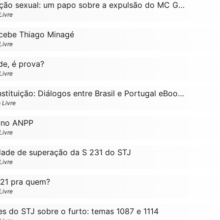
Ep. 009 Importunação sexual: um papo sobre a expulsão do MC Guimê e Cara de Sapato do BBB23
Livre
ecebe Thiago Minagé
Livre
de, é prova?
Livre
Direito Penal e Constituição: Diálogos entre Brasil e Portugal eBook Kindle
 Livre
o no ANPP
Livre
dade de superação da S 231 do STJ
Livre
/21 pra quem?
Livre
s do STJ sobre o furto: temas 1087 e 1114