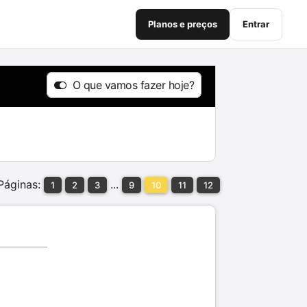
Planos e preços
Entrar
O que vamos fazer hoje?
Páginas:
...
1
2
3
9
10
11
12