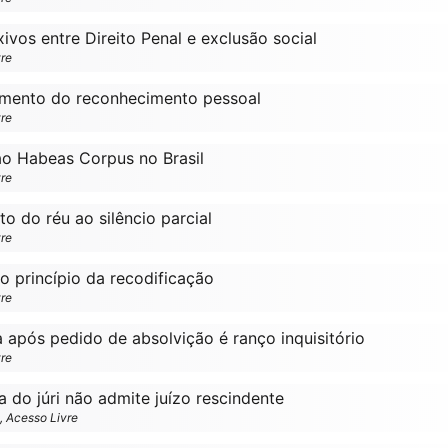
ivos entre Direito Penal e exclusão social
vre
imento do reconhecimento pessoal
vre
ao Habeas Corpus no Brasil
vre
to do réu ao silêncio parcial
vre
o princípio da recodificação
vre
a após pedido de absolvição é ranço inquisitório
vre
a do júri não admite juízo rescindente
o, Acesso Livre