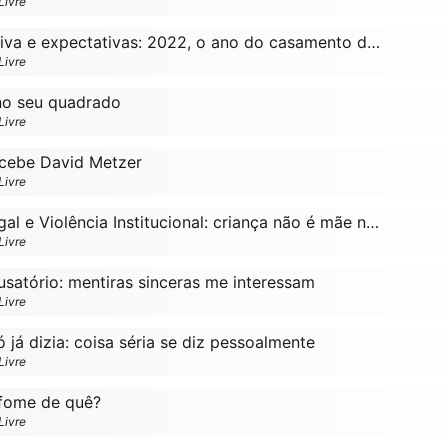
Livre
Ep. 001 Retrospectiva e expectativas: 2022, o ano do casamento do Monge
Livre
no seu quadrado
Livre
ecebe David Metzer
Livre
Ep. 022 Aborto Legal e Violência Institucional: criança não é mãe nem incubadora!
Livre
usatório: mentiras sinceras me interessam
Livre
já dizia: coisa séria se diz pessoalmente
Livre
fome de quê?
Livre