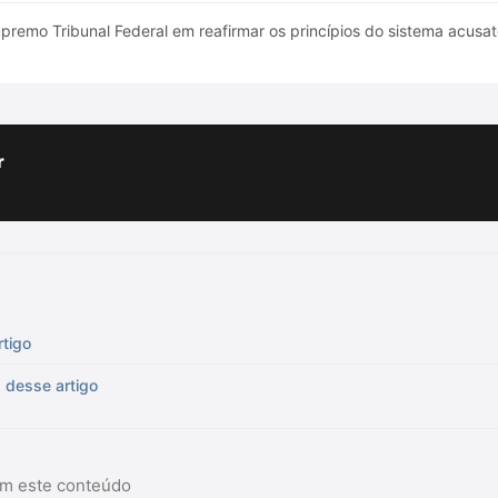
remo Tribunal Federal em reafirmar os princípios do sistema acusatór
r
rtigo
 desse artigo
am este conteúdo