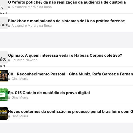
O \'efeito potiche\' da não realização da audiência de custódia
Alexandre Morais da Rosa
Blackbox e manipulação de sistemas de IA na prática forense
Alexandre Morais da Rosa
Opinião: A quem interessa vedar o Habeas Corpus coletivo?
Eduardo Newton
08 - Reconhecimento Pessoal - Gina Muniz, Rafa Garcez e Fernan
Gina Muniz
Ep. 015 Cadeia de custódia da prova digital
Gina Muniz
Novos contornos da confissão no processo penal brasileiro com 
Gina Muniz