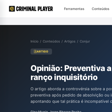
Ferramentas
Conteúdos
Início
/
Conteúdos
/
Artigos
/
Conjur
ARTIGO
Opinião: Preventiva 
ranço inquisitório
O artigo aborda a controvérsia sobre a po
preventiva após pedido de absolvição ou i
apontando que tal prática é incompatível 
estabelecido pela Constituição. Os autore
Gina Muniz, Jorge Bheron Rocha