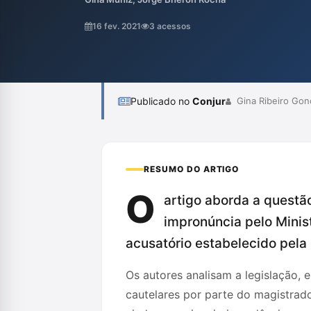
Jorge Bheron Rocha, criticam a manutenç
situações onde o acusador não vislumbra i
16 fev. 2021
3 acessos
necessidade de proteger a liberdade indivi
Publicado no
Conjur
Gina Ribeiro Gon
RESUMO DO ARTIGO
O
artigo aborda a questã
impronúncia pelo Minist
acusatório estabelecido pela 
Os autores analisam a legislação,
cautelares por parte do magistrado