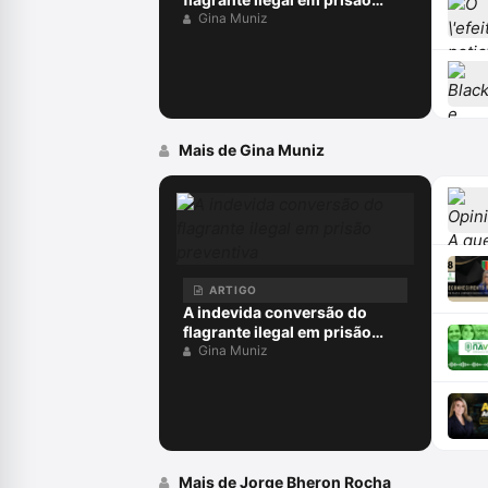
preventiva
Gina Muniz
Mais de Gina Muniz
ARTIGO
A indevida conversão do
flagrante ilegal em prisão
preventiva
Gina Muniz
Mais de Jorge Bheron Rocha