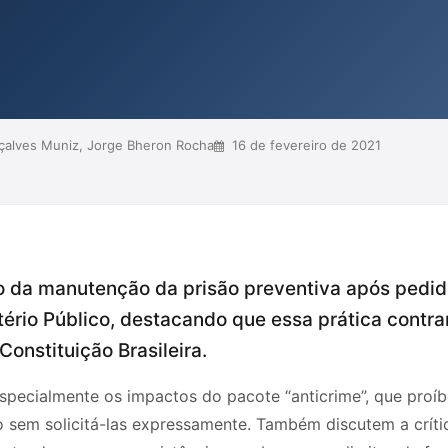
ão de medidas cautelares em
ndícios de culpa, ressaltando a
dual do acusado. A d...
çalves Muniz, Jorge Bheron Rocha
16 de fevereiro de 2021
o da manutenção da prisão preventiva após pedid
ério Público, destacando que essa prática contrar
Constituição Brasileira.
 especialmente os impactos do pacote “anticrime”, que pro
 sem solicitá-las expressamente. Também discutem a crític