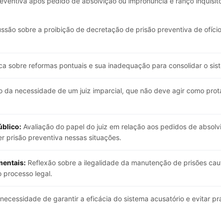
reventiva após pedido de absolvição ou impronúncia é ranço inquisit
ssão sobre a proibição de decretação de prisão preventiva de ofíci
ica sobre reformas pontuais e sua inadequação para consolidar o siste
o da necessidade de um juiz imparcial, que não deve agir como pro
úblico:
Avaliação do papel do juiz em relação aos pedidos de absolvi
er prisão preventiva nessas situações.
mentais:
Reflexão sobre a ilegalidade da manutenção de prisões cau
 processo legal.
necessidade de garantir a eficácia do sistema acusatório e evitar pr