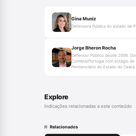
Gina Muniz
Defensora Pública do estado de P
Jorge Bheron Rocha
Defensor Público desde 2006. Dout
Coimbra/Portugal com estágio de
Penitenciário do Estado do Ceará. 
Explore
Indicações relacionadas a este conteúdo
Relacionados