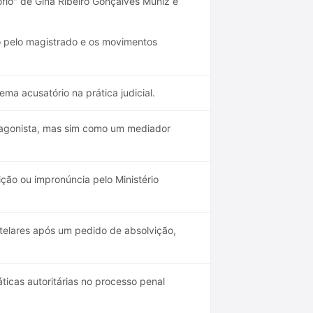
ório" de Gina Ribeiro Gonçalves Muniz e
o pelo magistrado e os movimentos
ma acusatório na prática judicial.
tagonista, mas sim como um mediador
ção ou impronúncia pelo Ministério
telares após um pedido de absolvição,
áticas autoritárias no processo penal