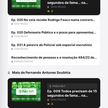
segundos de fama... na
câmera policial
Gina Muniz
3
Ep. 025 Na veia recebe Rodrigo Faucz numa conversa sobre Tema 1068 e a execução antecipada da pena no Tribunal do Júri
Gina Muniz
Ep. 020 Defensoria Pública e o prazo para apresentação do rol de testemunhas
Gina Muniz
Ep. 031 A palavra do Policial sob especial escrutínio
Gina Muniz
Reconhecimento de pessoas e a resolução 484/22 do CNJ com Rafaela Garcez
Rafaela Garcez
Mais de Fernando Antunes Soubhia
PODCAST
Ep. 009 Todos precisam de 15
segundos de fama... na
câmera policial
Gina Muniz
3