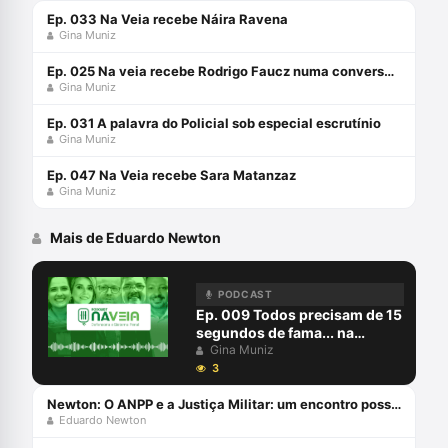
Ep. 033 Na Veia recebe Náira Ravena
Gina Muniz
Ep. 025 Na veia recebe Rodrigo Faucz numa conversa sobre Tema 1068 e a execução antecipada da pena no Tribunal do Júri
Gina Muniz
Ep. 031 A palavra do Policial sob especial escrutínio
Gina Muniz
Ep. 047 Na Veia recebe Sara Matanzaz
Gina Muniz
Mais de Eduardo Newton
PODCAST
Ep. 009 Todos precisam de 15
segundos de fama... na
câmera policial
Gina Muniz
3
Newton: O ANPP e a Justiça Militar: um encontro possível?
Eduardo Newton