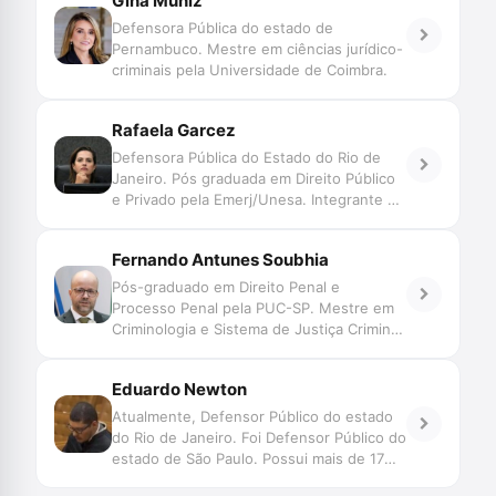
Gina Muniz
Defensora Pública do estado de
Pernambuco. Mestre em ciências jurídico-
criminais pela Universidade de Coimbra.
Rafaela Garcez
Defensora Pública do Estado do Rio de
Janeiro. Pós graduada em Direito Público
e Privado pela Emerj/Unesa. Integrante do
GT de Reconhecimento de Pessoas do
CNJ. Participante do podcast ‘Na Veia -
Fernando Antunes Soubhia
defensoria pública e sistema penal’.
Pós-graduado em Direito Penal e
Processo Penal pela PUC-SP. Mestre em
Criminologia e Sistema de Justiça Criminal
pela University of London. Bolsista
Chevening 2017-2018. Defensor Público
Eduardo Newton
no Estado de Mato Grosso. Vice-Diretor
da ESDEP-MT. Professor de Criminologia.
Atualmente, Defensor Público do estado
do Rio de Janeiro. Foi Defensor Público do
estado de São Paulo. Possui mais de 17
anos de atuação na defesa criminal. Foi o