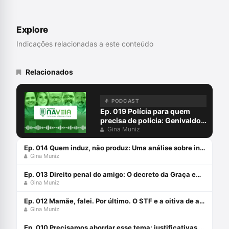
subscritor da Reclamação Constitucional
nº 29.303/RJ que determinou a
obrigatoriedade da audiência de custódia
Explore
para todas as modalidades prisionais.
Indicações relacionadas a este conteúdo
Relacionados
PODCAST
Ep. 019 Polícia para quem
precisa de polícia: Genivaldo e
a violência policiar
Gina Muniz
Ep. 014 Quem induz, não produz: Uma análise sobre inquirição de testemunhas
Gina Muniz
Ep. 013 Direito penal do amigo: O decreto da Graça em favor de Daniel da Silveira
Gina Muniz
Ep. 012 Mamãe, falei. Por último. O STF e a oitiva de adolescentes em conflito com a lei (HC 212.693)
Gina Muniz
Ep. 010 Precisamos abordar esse tema: justificativas para o baculejo