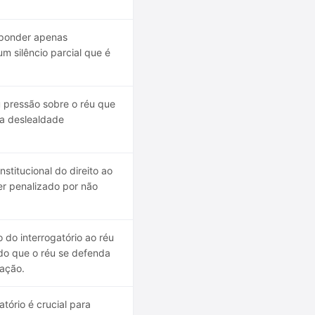
sponder apenas
m silêncio parcial que é
 pressão sobre o réu que
da deslealdade
nstitucional do direito ao
er penalizado por não
do interrogatório ao réu
indo que o réu se defenda
ação.
tório é crucial para