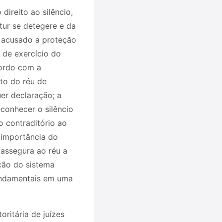
direito ao silêncio,
ur se detegere e da
o acusado a proteção
e de exercício do
cordo com a
ito do réu de
er declaração; a
conhecer o silêncio
 o contraditório ao
 importância do
 assegura ao réu a
ção do sistema
 fundamentais em uma
oritária de juízes