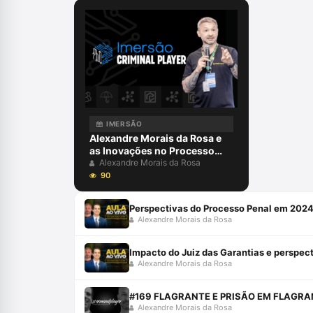
IMERSÃO
Alexandre Morais da Rosa e
as Inovações no Processo
Penal: Ferramentas
Alexandre Morais da Rosa
Tecnológicas
90
Perspectivas do Processo Penal em 2024
Alexandre Morais da Rosa
Alexandre Morais da Rosa
#169 FLAGRANTE E PRISÃO EM FLAGRA
Alexandre Morais da Rosa