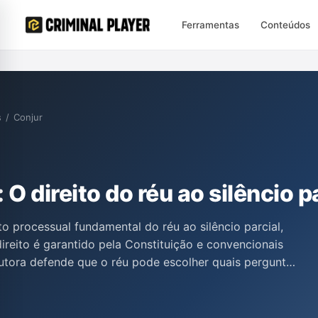
Ferramentas
Conteúdos
s
/
Conjur
O direito do réu ao silêncio p
to processual fundamental do réu ao silêncio parcial,
ireito é garantido pela Constituição e convencionais
utora defende que o réu pode escolher quais perguntas
opção de silenciar frente a determinadas indagações,
deslealdade processual. A análise critica decisões
e direito, afirmando que tal postura fere princípios do