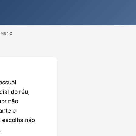
 Muniz
essual
ial do réu,
por não
ante o
l escolha não
.