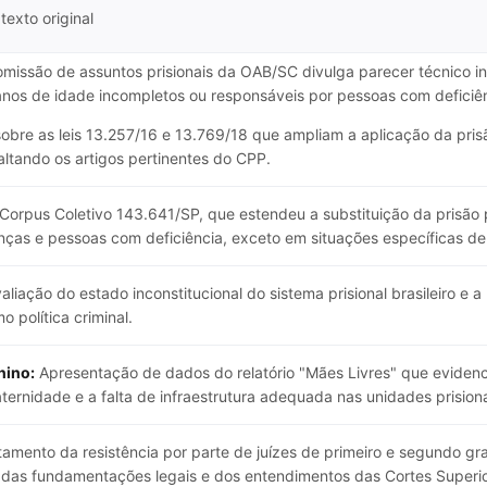
texto original
missão de assuntos prisionais da OAB/SC divulga parecer técnico ins
anos de idade incompletos ou responsáveis por pessoas com deficiên
obre as leis 13.257/16 e 13.769/18 que ampliam a aplicação da prisã
altando os artigos pertinentes do CPP.
orpus Coletivo 143.641/SP, que estendeu a substituição da prisão p
ças e pessoas com deficiência, exceto em situações específicas de 
aliação do estado inconstitucional do sistema prisional brasileiro e 
o política criminal.
nino:
Apresentação de dados do relatório "Mães Livres" que evidenc
ternidade e a falta de infraestrutura adequada nas unidades prisiona
amento da resistência por parte de juízes de primeiro e segundo gr
r das fundamentações legais e dos entendimentos das Cortes Superio