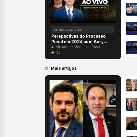
AULA AO VIVO
Perspectivas do Processo
Penal em 2024 com Aury
Lopes Jr e Alexandre Morais
Alexandre Morais da Rosa
da Rosa
55
Mais artigos