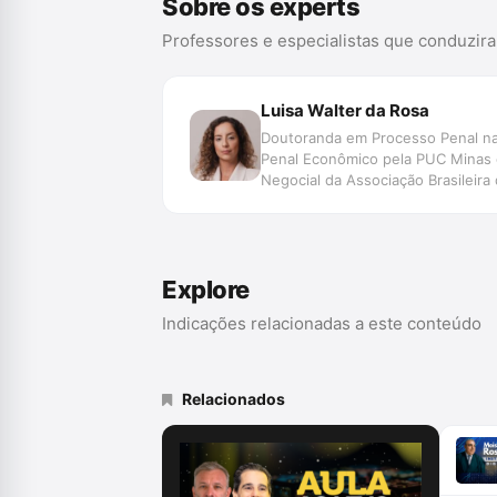
Sobre os experts
Professores e especialistas que conduzir
Luisa Walter da Rosa
Doutoranda em Processo Penal na
Penal Econômico pela PUC Minas e
Negocial da Associação Brasileir
persecução penal e justiça penal 
Explore
Indicações relacionadas a este conteúdo
Relacionados