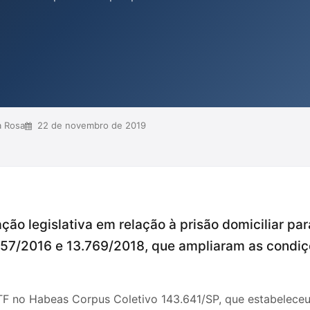
sões do STF e STJ visam garantir
orra de forma justa e
condições inadequadas do sistema
er suporte técnico p...
a Rosa
22 de novembro de 2019
ação legislativa em relação à prisão domiciliar p
257/2016 e 13.769/2018, que ampliaram as condi
 no Habeas Corpus Coletivo 143.641/SP, que estabeleceu a