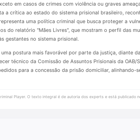
, exceto em casos de crimes com violência ou graves ameaç
 a crítica ao estado do sistema prisional brasileiro, recon
representa uma política criminal que busca proteger a vuln
dos do relatório "Mães Livres", que mostram o perfil das m
às gestantes no sistema prisional.
 uma postura mais favorável por parte da justiça, diante 
ecer técnico da Comissão de Assuntos Prisionais da OAB/SC
idos para a concessão da prisão domiciliar, alinhando-se
iminal Player. O texto integral é de autoria dos experts e está publicado n