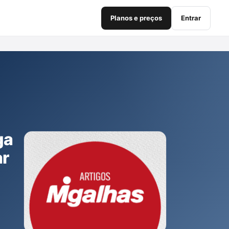
Planos e preços
Entrar
ga
ar