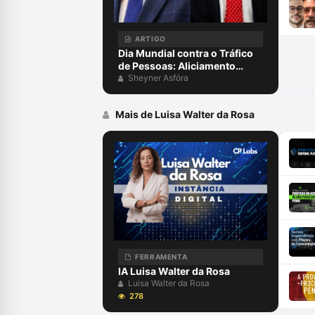
ARTIGO
Dia Mundial contra o Tráfico
de Pessoas: Aliciamento
digital, aprisionamento e
Sheyner Asfóra
escravidão para golpes
virtuais, exploração on-line e
Mais de Luisa Walter da Rosa
o papel da advocacia criminal
FERRAMENTA
IA Luisa Walter da Rosa
Luisa Walter da Rosa
278