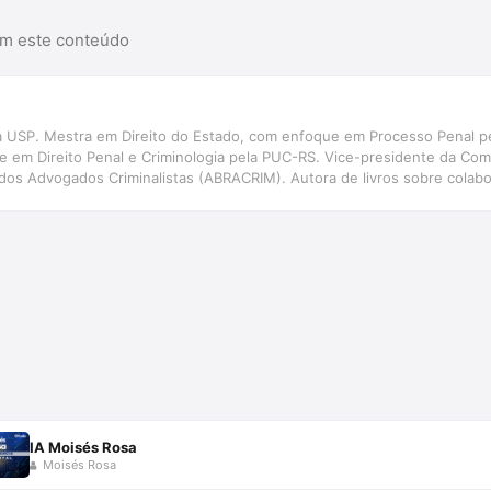
am este conteúdo
 USP. Mestra em Direito do Estado, com enfoque em Processo Penal p
 em Direito Penal e Criminologia pela PUC-RS. Vice-presidente da Comi
a dos Advogados Criminalistas (ABRACRIM). Autora de livros sobre colab
negociada, pela Emais Editora. Consultora e parecerista em acordos pe
IA Moisés Rosa
Moisés Rosa