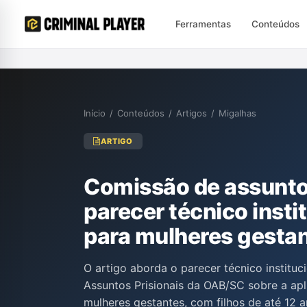
Ferramentas
Conteúdos
Início
/
Conteúdos
/
Artigos
/
Migalhas
ARTIGO
Comissão de assunto
parecer técnico insti
para mulheres gesta
O artigo aborda o parecer técnico institu
Assuntos Prisionais da OAB/SC sobre a apl
mulheres gestantes, com filhos de até 12 