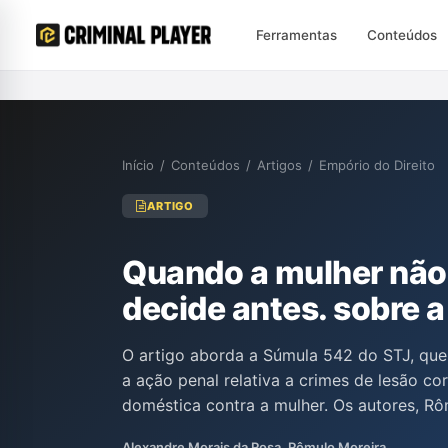
Ferramentas
Conteúdos
Início
/
Conteúdos
/
Artigos
/
Empório do Direito
ARTIGO
Quando a mulher não 
decide antes. sobre a
O artigo aborda a Súmula 542 do STJ, que
a ação penal relativa a crimes de lesão co
doméstica contra a mulher. Os autores, R
Alexandre de Morais da Rosa, questionam 
Alexandre Morais da Rosa, Rômulo Moreira