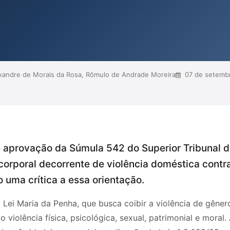
a aplicação do princípio da
tivismo que desconsidera as
xandre de Morais da Rosa, Rômulo de Andrade Moreira
07 de setemb
e aprovação da Súmula 542 do Superior Tribunal d
corporal decorrente de violência doméstica contra
 uma crítica a essa orientação.
Lei Maria da Penha, que busca coibir a violência de gêner
do violência física, psicológica, sexual, patrimonial e moral