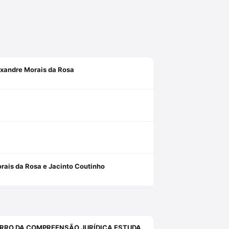
exandre Morais da Rosa
rais da Rosa e Jacinto Coutinho
INQUIETAÇÕES, ANGÚSTIAS, SISTEMAS, PROVAS, DIREITO E O ERRO DA COMPREENSÃO JURÍDICA ESTUDANDO APENAS O DIREITO.