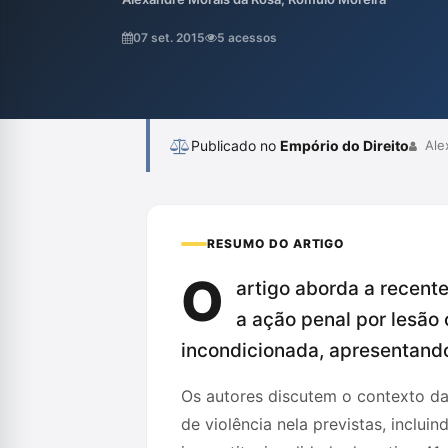
necessidade do empoderamento feminino e 
proporcionalidade, além de criticar o puni
07 set. 2015
5 acessos
particularidades de cada caso.
Publicado no
Empório do Direito
Ale
RESUMO DO ARTIGO
O
artigo aborda a recent
a ação penal por lesão 
incondicionada, apresentando
Os autores discutem o contexto da 
de violência nela previstas, incluin