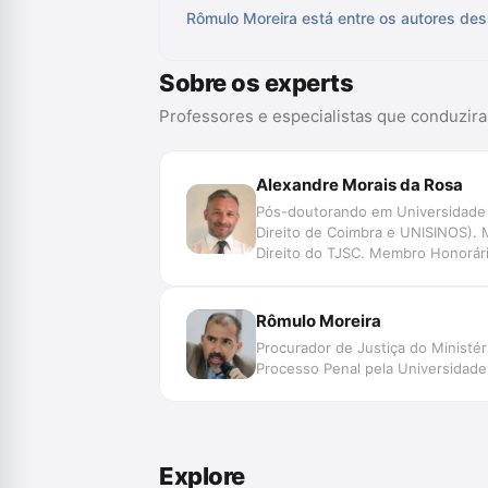
Rômulo Moreira está entre os autores des
Sobre os experts
Professores e especialistas que conduzir
Alexandre Morais da Rosa
Pós-doutorando em Universidade d
Direito de Coimbra e UNISINOS). 
Direito do TJSC. Membro Honorário
Data, Jurimetria, Decisão, Automaç
de Pesquisa SpinLawLab (CNPq U
Rômulo Moreira
Procurador de Justiça do Ministé
Processo Penal pela Universidade
Explore