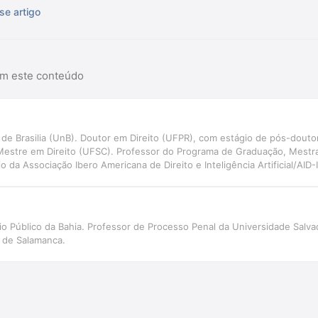
se artigo
am este conteúdo
e Brasilia (UnB). Doutor em Direito (UFPR), com estágio de pós-douto
Mestre em Direito (UFSC). Professor do Programa de Graduação, Mestr
 da Associação Ibero Americana de Direito e Inteligência Artificial/AID
ão e Inteligência Artificial aplicadas ao Direito Judiciário, com perspec
NIVALI)
rio Público da Bahia. Professor de Processo Penal da Universidade Sal
 de Salamanca.