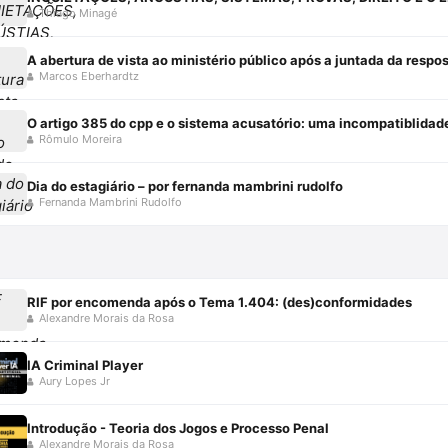
Thiago Minagé
A abertura de vista ao ministério público após a juntada da resp
Marcos Eberhardtz
O artigo 385 do cpp e o sistema acusatório: uma incompatiblidad
Rômulo Moreira
Dia do estagiário – por fernanda mambrini rudolfo
Fernanda Mambrini Rudolfo
RIF por encomenda após o Tema 1.404: (des)conformidades
Alexandre Morais da Rosa
IA Criminal Player
Aury Lopes Jr
Introdução - Teoria dos Jogos e Processo Penal
Alexandre Morais da Rosa