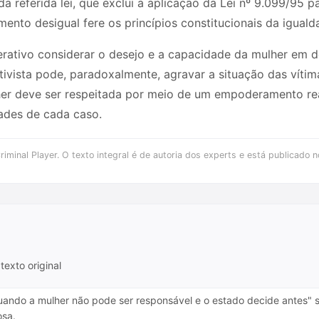
da referida lei, que exclui a aplicação da Lei nº 9.099/95 
mento desigual fere os princípios constitucionais da igual
ativo considerar o desejo e a capacidade da mulher em de
ivista pode, paradoxalmente, agravar a situação das vítim
er deve ser respeitada por meio de um empoderamento rea
ades de cada caso.
iminal Player. O texto integral é de autoria dos experts e está publicado n
texto original
Quando a mulher não pode ser responsável e o estado decide antes"
osa.