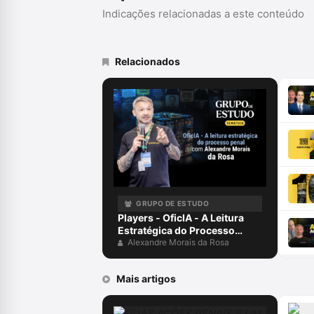
Indicações relacionadas a este conteúdo
Relacionados
GRUPO DE ESTUDO
Players - OficIA - A Leitura
Estratégica do Processo
Penal com Alexandre Morais
Alexandre Morais da Rosa
da Rosa
Mais artigos