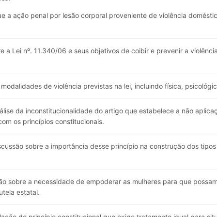
e a ação penal por lesão corporal proveniente de violência doméstic
 a Lei nº. 11.340/06 e seus objetivos de coibir e prevenir a violênc
odalidades de violência previstas na lei, incluindo física, psicológic
lise da inconstitucionalidade do artigo que estabelece a não aplica
om os princípios constitucionais.
cussão sobre a importância desse princípio na construção dos tipos
ão sobre a necessidade de empoderar as mulheres para que possam s
tela estatal.
olação do princípio constitucional que exige tratamento igual para si