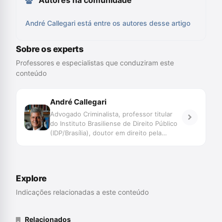
Autores na comunidade
André Callegari está entre os autores desse artigo
Sobre os experts
Professores e especialistas que conduziram este
conteúdo
André Callegari
Advogado Criminalista, professor titular
do Instituto Brasiliense de Direito Público
(IDP/Brasília), doutor em direito pela
Universidad Autónoma de Madrid e com
estudos pós-doutorais na mesma
Universidade. É, ainda, doutor honoris
causa pela Universidade Autónoma de
Explore
Tlaxcala, México, e doutor honoris causa
pelo Centro Universitário del Valle de
Indicações relacionadas a este conteúdo
Teotihuacan, também no México. Autor de
diversos artigos e livros na área do Direito
Penal.
Relacionados