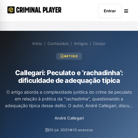
Entrar
Início
/
Conteúdos
/
Artigos
/
Conjur
ARTIGO
Callegari: Peculato e ‘rachadinha’:
dificuldade de adequação típica
O artigo aborda a complexidade jurídica do crime de peculato
em relação à prática da "rachadinha", questionando a
adequação típica desse delito. O autor, André Callegari, discute
como as condutas de funcionários públicos que recebem parte
André Callegari
dos salários dos subordinados não se enquadram nos tipos
penais de peculato, ressaltando a importância da tipicidade e
05 jul. 2021
10 acessos
da posse do dinheiro. O texto conclui que a caracterização das