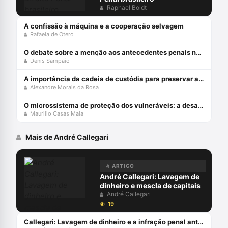
Raphael Boldt
A confissão à máquina e a cooperação selvagem
Rafaela de Otero
O debate sobre a menção aos antecedentes penais no júri
Denis Sampaio
A importância da cadeia de custódia para preservar a prova penal
Alexandre Morais da Rosa
O microssistema de proteção dos vulneráveis: a desafiante missão do STJ
Maurilio Casas Maia
Mais de André Callegari
ARTIGO
André Callegari: Lavagem de
dinheiro e mescla de capitais
André Callegari
19
Callegari: Lavagem de dinheiro e a infração penal antecedente