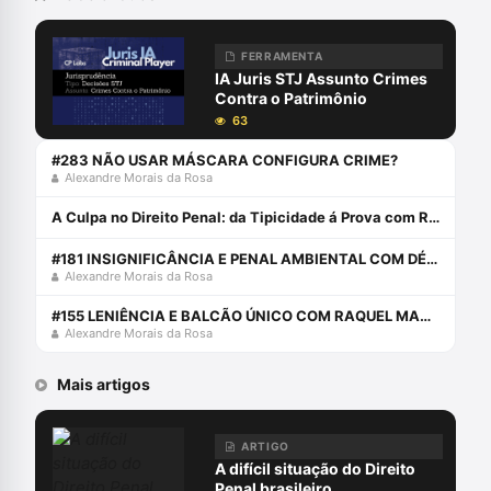
FERRAMENTA
IA Juris STJ Assunto Crimes
Contra o Patrimônio
63
#283 NÃO USAR MÁSCARA CONFIGURA CRIME?
Alexandre Morais da Rosa
A Culpa no Direito Penal: da Tipicidade á Prova com Roger de Castro
#181 INSIGNIFICÂNCIA E PENAL AMBIENTAL COM DÉCIO FRANCO DAVID
Alexandre Morais da Rosa
#155 LENIÊNCIA E BALCÃO ÚNICO COM RAQUEL MAZZUCO SANTANA
Alexandre Morais da Rosa
Mais artigos
ARTIGO
A difícil situação do Direito
Penal brasileiro