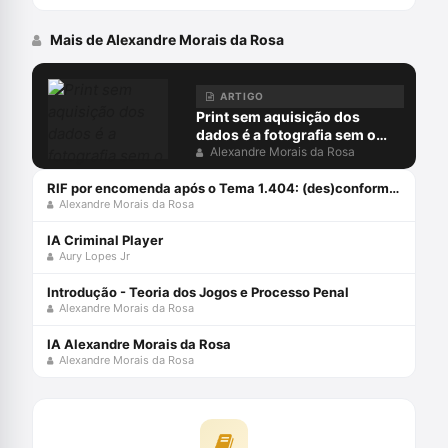
Mais de Alexandre Morais da Rosa
ARTIGO
Print sem aquisição dos
dados é a fotografia sem o
negativo
Alexandre Morais da Rosa
RIF por encomenda após o Tema 1.404: (des)conformidades
Alexandre Morais da Rosa
IA Criminal Player
Aury Lopes Jr
Introdução - Teoria dos Jogos e Processo Penal
Alexandre Morais da Rosa
IA Alexandre Morais da Rosa
Alexandre Morais da Rosa