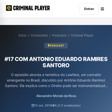
Entrar
Início
/
Conteúdos
/
Podcasts
/
Criminal Player
PODCAST
#17 COM ANTONIO EDUARDO RAMIRES
SANTORO
O episódio aborda a temática do Lawfare, um conceito
emergente no Brasil, discutido por Antônio Eduardo Ramirez
Santoro. Ele explica como o Direito pode ser instrumentalizado
como uma forma de combate político, trazendo exemplos de
Alexandre Morais da Rosa
sua aplicação no processo penal. Santoro analisa as implicações
do Lawfare na política brasileira atual, destacando suas táticas e
13 out. 2019
5,0 (1 avaliações)
a manipulação do sistema jurídico para fins políticos, impondo