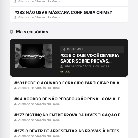
Alexandre Morais da Rosa
#283 NÃO USAR MÁSCARA CONFIGURA CRIME?
Alexandre Morais da Rosa
Mais episódios
PODCAST
#259 O QUE VOCÊ DEVERIA
SABER SOBRE PROVAS
DIGITAIS
Alexandre Morais da Rosa
33
#281 PODE O ACUSADO FORAGIDO PARTICIPAR DA AUDIÊNCIA ONLINE?
Alexandre Morais da Rosa
#94 ACORDO DE NÃO PERSECUÇÃO PENAL COM ALEXANDRE E JOÃO PORTO SILVÉRIO JÚNIOR
Alexandre Morais da Rosa
#277 DISTINÇÃO ENTRE PROVA DA INVESTIGAÇÃO E PROVA JUDICIAL
Alexandre Morais da Rosa
#275 O DEVER DE APRESENTAR AS PROVAS À DEFESA: CHERRY PICKING PROBATÓRIO
Alexandre Morais da Rosa