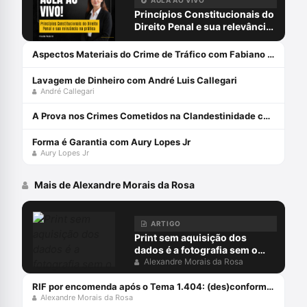
Princípios Constitucionais do
Direito Penal e sua relevância
na prática com Priscilla Placha
Sá
Aspectos Materiais do Crime de Tráfico com Fabiano Lopes
Lavagem de Dinheiro com André Luis Callegari
André Callegari
A Prova nos Crimes Cometidos na Clandestinidade com Maíra Fernandes
Forma é Garantia com Aury Lopes Jr
Aury Lopes Jr
Mais de Alexandre Morais da Rosa
ARTIGO
Print sem aquisição dos
dados é a fotografia sem o
negativo
Alexandre Morais da Rosa
RIF por encomenda após o Tema 1.404: (des)conformidades
Alexandre Morais da Rosa