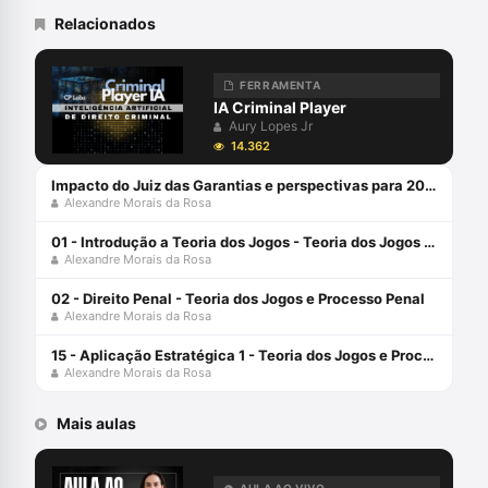
Decisão, Automação e Inteligência
Relacionados
Artificial aplicadas ao Direito Judiciário,
com perspectiva transdisciplinar.
Coordena o Grupo de Pesquisa
FERRAMENTA
SpinLawLab (CNPq UNIVALI)
IA Criminal Player
Aury Lopes Jr
14.362
Impacto do Juiz das Garantias e perspectivas para 2024 com Alexandre Morais da Rosa e Aury Lopes Jr
Alexandre Morais da Rosa
01 - Introdução a Teoria dos Jogos - Teoria dos Jogos e Processo Penal
Alexandre Morais da Rosa
02 - Direito Penal - Teoria dos Jogos e Processo Penal
Alexandre Morais da Rosa
15 - Aplicação Estratégica 1 - Teoria dos Jogos e Processo Penal
Alexandre Morais da Rosa
Mais aulas
AULA AO VIVO