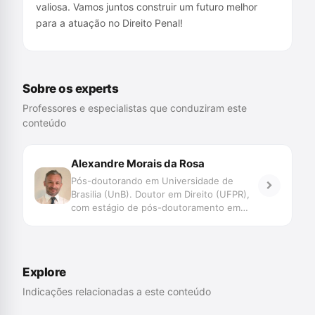
valiosa. Vamos juntos construir um futuro melhor
para a atuação no Direito Penal!
Sobre os experts
Professores e especialistas que conduziram este
conteúdo
Alexandre Morais da Rosa
Pós-doutorando em Universidade de
Brasilia (UnB). Doutor em Direito (UFPR),
com estágio de pós-doutoramento em
Direito (Faculdade de Direito de Coimbra e
UNISINOS). Mestre em Direito (UFSC).
Professor do Programa de Graduação,
Mestrado e Doutorado da UNIVALI. Juiz
Explore
de Direito do TJSC. Membro Honorário da
Associação Ibero Americana de Direito e
Indicações relacionadas a este conteúdo
Inteligência Artificial/AID-IA. Pesquisa
Novas Tecnologias, Big Data, Jurimetria,