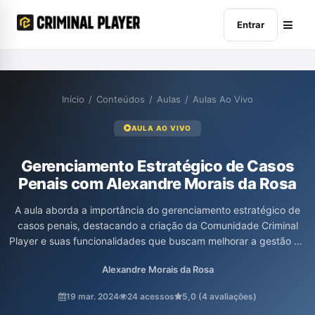
Entrar
Início
/
Conteúdos
/
Aulas
/
Aulas Ao Vivo
AULA AO VIVO
Gerenciamento Estratégico de Casos
Penais com Alexandre Morais da Rosa
A aula aborda a importância do gerenciamento estratégico de
casos penais, destacando a criação da Comunidade Criminal
Player e suas funcionalidades que buscam melhorar a gestão de
processos e a aprendizagem entre os profissionais da área.
Alexandre Morais da Rosa
Alexandre Morais da Rosa enfatiza a necessidade de integrar
conhecimento teórico e prático, habilidades, experiências e
19 mar. 2024
24 acessos
5,0 (4 avaliações)
atitudes para a atuação eficiente no campo do Direito Penal,