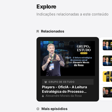
Explore
Indicações relacionadas a este conteúdo
Relacionados
GRUPO DE ESTUDO
Players - OficIA - A Leitura
Estratégica do Processo
Penal com Alexandre Morais
Alexandre Morais da Rosa
da Rosa
Mais episódios