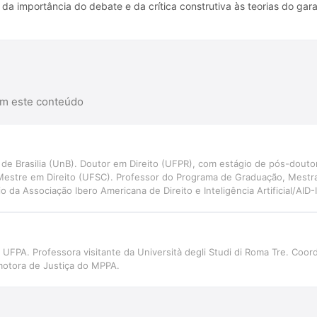
a importância do debate e da crítica construtiva às teorias do gara
am este conteúdo
e Brasilia (UnB). Doutor em Direito (UFPR), com estágio de pós-douto
Mestre em Direito (UFSC). Professor do Programa de Graduação, Mestr
 da Associação Ibero Americana de Direito e Inteligência Artificial/AID
ão e Inteligência Artificial aplicadas ao Direito Judiciário, com perspec
NIVALI)
 UFPA. Professora visitante da Università degli Studi di Roma Tre. Co
otora de Justiça do MPPA.