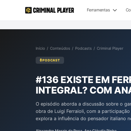
Ferramentas
Co
Início
/
Conteúdos
/
Podcasts
/
Criminal Player
PODCAST
#136 EXISTE EM FE
INTEGRAL? COM AN
O episódio aborda a discussão sobre o gar
obra de Luigi Ferraioli, com a participaçã
explora a influência do pensador italiano 
Aury Lopes Jr. debatem a verdadeira essê
Alexandre Morais da Rosa, Ana Cláudia Pinho