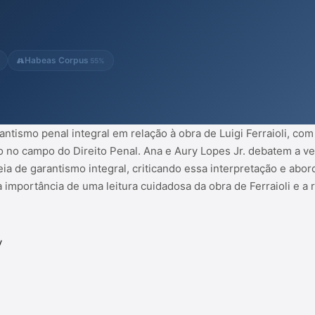
 integral, criticando essa
o da vítima quanto do réu no
tância de uma ...
Habeas Corpus
55%
ntismo penal integral em relação à obra de Luigi Ferraioli, com
no no campo do Direito Penal. Ana e Aury Lopes Jr. debatem a v
eia de garantismo integral, criticando essa interpretação e abo
a importância de uma leitura cuidadosa da obra de Ferraioli e 
y