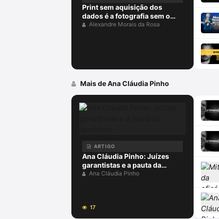
Print sem aquisição dos
dados é a fotografia sem o
negativo
Alexandre Morais da Rosa
Mais de Ana Cláudia Pinho
ARTIGO
Ana Cláudia Pinho: Juízes
garantistas e a pauta da
igualdade
Ana Cláudia Pinho
17