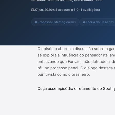
Ferraioli não defende a ideia de garantismo
interpretação e abordando a proteção tant
27 jun. 2020
4 acessos
5,0 (1 avaliações)
processo penal. O diálogo destaca a impor
Processo Estratégico
Teoria do Caso
80%
60%
O episódio aborda a discussão sobre o gara
se explora a influência do pensador italia
enfatizando que Ferraioli não defende a id
réu no processo penal. O diálogo destaca 
punitivista como o brasileiro.
Ouça esse episódio diretamente do Spotif