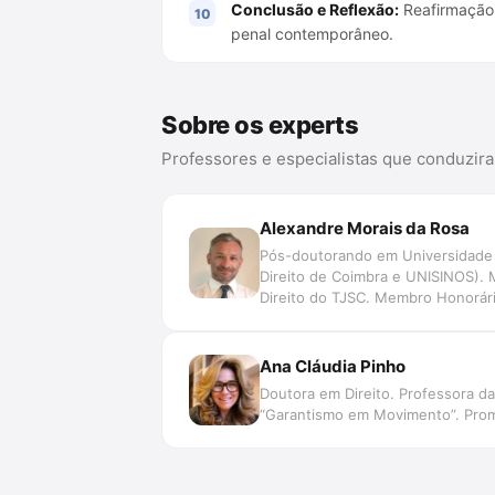
Conclusão e Reflexão:
Reafirmação d
penal contemporâneo.
Sobre os experts
Professores e especialistas que conduzir
Alexandre Morais da Rosa
Pós-doutorando em Universidade d
Direito de Coimbra e UNISINOS). 
Direito do TJSC. Membro Honorário
Data, Jurimetria, Decisão, Automaç
de Pesquisa SpinLawLab (CNPq U
Ana Cláudia Pinho
Doutora em Direito. Professora da
“Garantismo em Movimento”. Prom