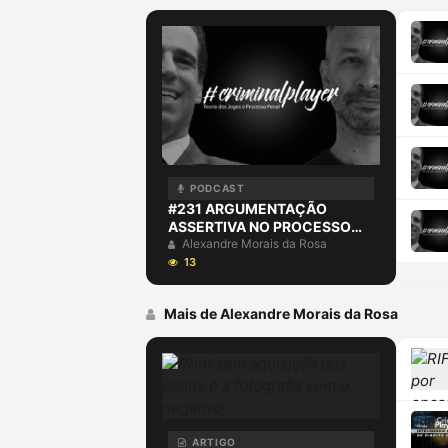
PODCAST
#231 ARGUMENTAÇÃO
ASSERTIVA NO PROCESSO
PENAL
Alexandre Morais da Rosa
13
Mais de Alexandre Morais da Rosa
ARTIGO