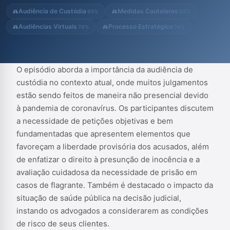
necessidade de prisão em casos de flagrante. Também é
Audiência de Custódia
Medidas Cautelares
95%
85%
destacado o impacto da sit...
Audiências Virtuais
Processo Estratégico
78%
74%
O episódio aborda a importância da audiência de
custódia no contexto atual, onde muitos julgamentos
estão sendo feitos de maneira não presencial devido
à pandemia de coronavírus. Os participantes discutem
a necessidade de petições objetivas e bem
fundamentadas que apresentem elementos que
favoreçam a liberdade provisória dos acusados, além
de enfatizar o direito à presunção de inocência e a
avaliação cuidadosa da necessidade de prisão em
casos de flagrante. Também é destacado o impacto da
situação de saúde pública na decisão judicial,
instando os advogados a considerarem as condições
de risco de seus clientes.