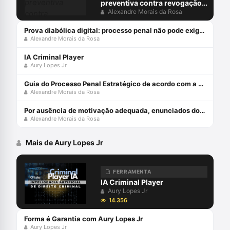
preventiva contra revogação
do MP: juiz não pode ocupar
Alexandre Morais da Rosa
lugar do acusador
Prova diabólica digital: processo penal não pode exigir do arguido o que só o diabo provaria
Alexandre Morais da Rosa
IA Criminal Player
Aury Lopes Jr
Guia do Processo Penal Estratégico de acordo com a Teoria dos Jogos e MCDA-C - Edição 2021
Alexandre Morais da Rosa
Por ausência de motivação adequada, enunciados do Fonaje são nulos
Alexandre Morais da Rosa
Mais de Aury Lopes Jr
FERRAMENTA
IA Criminal Player
Aury Lopes Jr
14.356
Forma é Garantia com Aury Lopes Jr
Aury Lopes Jr