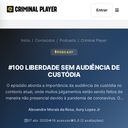
Entrar
Início
/
Conteúdos
/
Podcasts
/
Criminal Player
PODCAST
#100 LIBERDADE SEM AUDIÊNCIA DE
CUSTÓDIA
O episódio aborda a importância da audiência de custódia no
contexto atual, onde muitos julgamentos estão sendo feitos de
maneira não presencial devido à pandemia de coronavírus. Os
participantes discutem a necessidade de petições objetivas e
Alexandre Morais da Rosa, Aury Lopes Jr
bem fundamentadas que apresentem elementos que favoreçam
a liberdade provisória dos acusados, além de enfatizar o direito
07 abr. 2020
16 acessos
5,0 (2 avaliações)
à presunção de inocência e a avaliação cuidadosa da