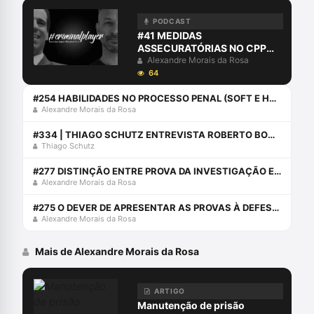
PODCAST
#41 MEDIDAS
ASSECURATÓRIAS NO CPP
POR AURY
Alexandre Morais da Rosa
64
#254 HABILIDADES NO PROCESSO PENAL (SOFT E HARD SKILLS)
Alexandre Morais da Rosa
#334 | THIAGO SCHUTZ ENTREVISTA ROBERTO BONA JÚNIOR
Thiago Schutz
#277 DISTINÇÃO ENTRE PROVA DA INVESTIGAÇÃO E PROVA JUDICIAL
Alexandre Morais da Rosa
#275 O DEVER DE APRESENTAR AS PROVAS À DEFESA: CHERRY PICKING PROBATÓRIO
Alexandre Morais da Rosa
Mais de Alexandre Morais da Rosa
ARTIGO
Manutenção de prisão