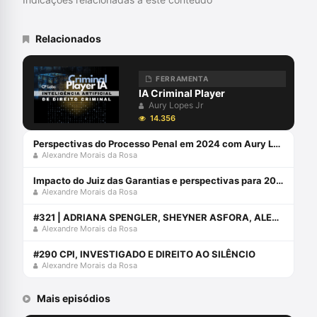
SpinLawLab (CNPq UNIVALI)
Relacionados
FERRAMENTA
IA Criminal Player
Aury Lopes Jr
14.356
Perspectivas do Processo Penal em 2024 com Aury Lopes Jr e Alexandre Morais da Rosa
Alexandre Morais da Rosa
Impacto do Juiz das Garantias e perspectivas para 2024 com Alexandre Morais da Rosa e Aury Lopes Jr
Alexandre Morais da Rosa
#321 | ADRIANA SPENGLER, SHEYNER ASFORA, ALEXANDRE MORAIS DA ROSA E AURY LOPES JR CONVERSAM SOBRE O EBAC (EVENTO DA ABRACRIM)
Alexandre Morais da Rosa
#290 CPI, INVESTIGADO E DIREITO AO SILÊNCIO
Alexandre Morais da Rosa
Mais episódios