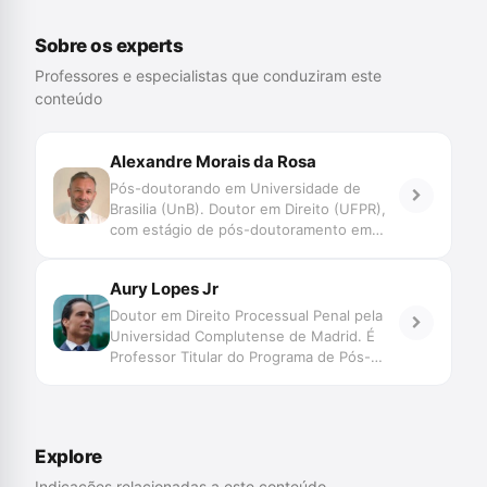
Sobre os experts
Professores e especialistas que conduziram este
conteúdo
Alexandre Morais da Rosa
Pós-doutorando em Universidade de
Brasilia (UnB). Doutor em Direito (UFPR),
com estágio de pós-doutoramento em
Direito (Faculdade de Direito de Coimbra e
UNISINOS). Mestre em Direito (UFSC).
Aury Lopes Jr
Professor do Programa de Graduação,
Mestrado e Doutorado da UNIVALI. Juiz
Doutor em Direito Processual Penal pela
de Direito do TJSC. Membro Honorário da
Universidad Complutense de Madrid. É
Associação Ibero Americana de Direito e
Professor Titular do Programa de Pós-
Inteligência Artificial/AID-IA. Pesquisa
Graduação – Especialização, Mestrado e
Novas Tecnologias, Big Data, Jurimetria,
Doutorado – em Ciências Criminais da
Decisão, Automação e Inteligência
Pontifícia Universidade Católica do Rio
Artificial aplicadas ao Direito Judiciário,
Grande do Sul. Advogado criminalista.
Explore
com perspectiva transdisciplinar.
Membro da Abracrim
Coordena o Grupo de Pesquisa
Indicações relacionadas a este conteúdo