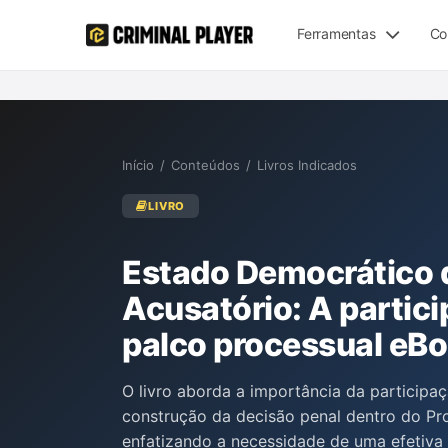
Ferramentas
Co
Início
/
Conteúdos
/
Livros Indicados
LIVRO
Estado Democrático d
Acusatório: A partici
palco processual eBo
O livro aborda a importância da participaç
construção da decisão penal dentro do Pr
enfatizando a necessidade de uma efetiva