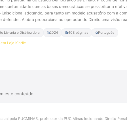
em conformidade com as bases democráticas se possibilitar a efetiv
 jurisdicional adotando, para tanto um modelo acusatório com a com
 e defender. A obra proporciona ao operador do Direito uma visão rea
 Livraria e Distribuidora
2024
403 páginas
Português
em Loja Kindle
r na Amazon
am este conteúdo
ssual pela PUCMINAS, professor da PUC Minas lecionando Direito Penal