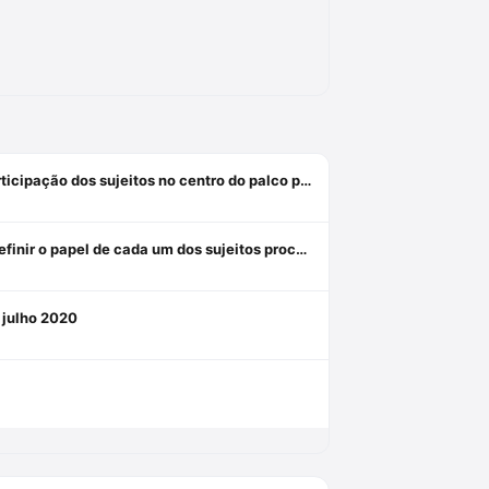
Estado Democrático de Direito e Processo Penal Acusatório: A participação dos sujeitos no centro do palco processual eBook Kindle
A adoção do sistema acusatório no brasil e a necessidade de se definir o papel de cada um dos sujeitos processuais penais
 julho 2020