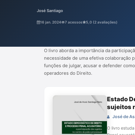
democráticas. Os autores discutem o mode
José Santiago
separação das funções de julgar, acusar 
justiça. A obra oferece uma visão abrangen
16 jan. 2024
7 acessos
5,0 (2 avaliações)
essencial para operadores do Direito.
O livro aborda a importância da participaç
necessidade de uma efetiva colaboração p
funções de julgar, acusar e defender como 
operadores do Direito.
Estado De
sujeitos 
José de As
O livro estud
Penal acusató