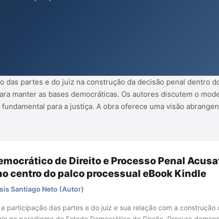
lo acusatório, destacando a
e defender como fundamental para a
te da estrutura acusatória,
ão das partes e do juiz na construção da decisão penal dentro d
ara manter as bases democráticas. Os autores discutem o mode
fundamental para a justiça. A obra oferece uma visão abrangent
mocrático de Direito e Processo Penal Acusat
no centro do palco processual eBook Kindle
sis Santiago Neto (Autor)
a a participação das partes e do juiz e sua relação com a construçã
rio no paradigma do Estado Democrático de Direito. Procura demon