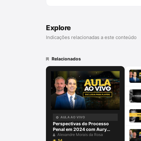
Explore
Indicações relacionadas a este conteúdo
Relacionados
AULA AO VIVO
Perspectivas do Processo
Penal em 2024 com Aury
Lopes Jr e Alexandre Morais
Alexandre Morais da Rosa
da Rosa
54