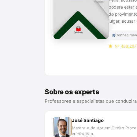
poderá estar 
do provimento
julgar, acusar
Conhecimento
Nº 489.287 
Compra
Sobre os experts
Professores e especialistas que conduzir
José Santiago
Mestre e doutor em Direito Proce
criminalista.