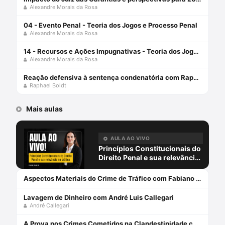
Alexandre Morais da Rosa
04 - Evento Penal - Teoria dos Jogos e Processo Penal
Alexandre Morais da Rosa
14 - Recursos e Ações Impugnativas - Teoria dos Jogos e Processo Penal
Alexandre Morais da Rosa
Reação defensiva à sentença condenatória com Raphael Boldt e Alexandre Morais da Rosa
Raphael Boldt
Mais aulas
AULA AO VIVO
Princípios Constitucionais do
Direito Penal e sua relevância
na prática com Priscilla Placha
Sá
Aspectos Materiais do Crime de Tráfico com Fabiano Lopes
Lavagem de Dinheiro com André Luis Callegari
André Callegari
A Prova nos Crimes Cometidos na Clandestinidade com Maíra Fernandes