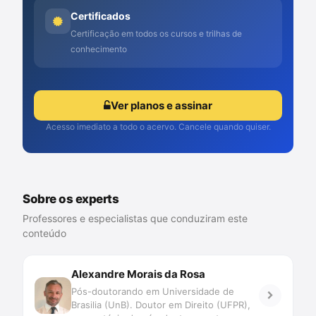
Certificados
Certificação em todos os cursos e trilhas de
conhecimento
Ver planos e assinar
Acesso imediato a todo o acervo. Cancele quando quiser.
Sobre os experts
Professores e especialistas que conduziram este
conteúdo
Alexandre Morais da Rosa
Pós-doutorando em Universidade de
Brasilia (UnB). Doutor em Direito (UFPR),