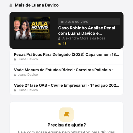
Mais de Luana Davico
AULA AO VIVO
Caso Robinho Análise Penal
com Luana Davico e
Alexandre Morais da Rosa
Alexandre Morais da Rosa
15
Pecas Práticas Para Delegado (2023) Capa comum 18 agosto 2023
Luana Davico
Vade Mecum de Estudos Rideel: Carreiras Policiais - 2ª Edição (2024) Capa comum 1 janeiro 1900
Luana Davico
Vade 2ª fase OAB - Civil e Empresarial - 1ª edição 2023 Capa comum 26 junho 2023
Luana Davico
Precisa de ajuda?
Fale com nossa equipe pelo WhatsApp para dúvidas