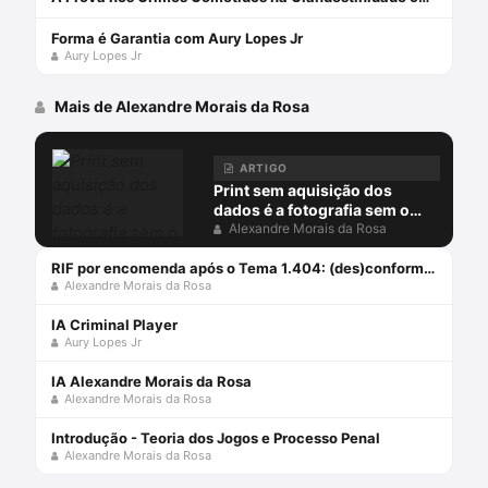
Forma é Garantia com Aury Lopes Jr
Aury Lopes Jr
Mais de Alexandre Morais da Rosa
ARTIGO
Print sem aquisição dos
dados é a fotografia sem o
negativo
Alexandre Morais da Rosa
RIF por encomenda após o Tema 1.404: (des)conformidades
Alexandre Morais da Rosa
IA Criminal Player
Aury Lopes Jr
IA Alexandre Morais da Rosa
Alexandre Morais da Rosa
Introdução - Teoria dos Jogos e Processo Penal
Alexandre Morais da Rosa