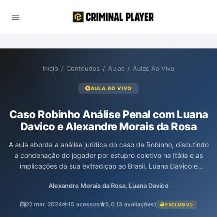
Início
/
Conteúdos
/
Aulas
/
Aulas Ao Vivo
AULA AO VIVO
Caso Robinho Análise Penal com Luana
Davico e Alexandre Morais da Rosa
A aula aborda a análise jurídica do caso de Robinho, discutindo
a condenação do jogador por estupro coletivo na Itália e as
implicações da sua extradição ao Brasil. Luana Davico e
Alexandre Morais da Rosa abordam os aspectos processuais da
Alexandre Morais da Rosa, Luana Davico
sentença, a validade das provas, a responsabilidade nacional e
internacional, além da questão do cumprimento da pena no
22 mar. 2024
15 acessos
5,0 (3 avaliações)
EXCLUSIVO
contexto das leis brasileiras. Eles enfatizam a importância de