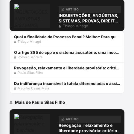
ARTIGO
INQUIETAÇÕES, ANGÚSTIAS,
SISTEMAS, PROVAS, DIREITO
E O ERRO DA COMPREENSÃO
Thiago Minagé
JURÍDICA ESTUDANDO
APENAS O DIREITO.
Qual a finalidade do Processo Penal? Melhor: Para que serve o Processo Penal?
Thiago Minagé
O artigo 385 do cpp e o sistema acusatório: uma incompatiblidade com a constituição federal
Rômulo Moreira
Revogação, relaxamento e liberdade provisória: critérios de diferenciação das medidas que afastam a prisão cautelar
Paulo Silas Filho
Da indiferença insensível à tutela diferenciada: o assistido defensorial e o cumprimento de sentença – esperanças da cidadania no ncpc
Maurilio Casas Maia
Mais de Paulo Silas Filho
ARTIGO
Revogação, relaxamento e
liberdade provisória: critérios