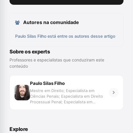
Autores na comunidade
Paulo Silas Filho está entre os autores desse artigo
Sobre os experts
Professores e especialistas que conduziram este
conteúdo
Paulo Silas Filho
Mestre em Direito; Especialista em
Ciências Penais; Especialista em Direito
Processual Penal; Especialista em
Filosofia; Especialista em Teoria
Psicanalítica; Bacharelando em Letras
(Português); Professor de Processo Penal
e Direito Penal (UNINTER e UnC);
Explore
Advogado; Escritor; Membro da Comissão