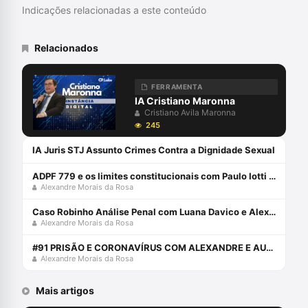
de Prerrogativas da OAB/PR; Membro da
Indicações relacionadas a este conteúdo
Comissão de Assuntos Culturais da
OAB/PR; Membro da Comissão de
Advocacia Criminal da OAB/PR; Membro da
Relacionados
Rede Brasileira de Direito e Literatura.
FERRAMENTA
IA Cristiano Maronna
Cristiano Avila Maronna
245
IA Juris STJ Assunto Crimes Contra a Dignidade Sexual
ADPF 779 e os limites constitucionais com Paulo Iotti e Alexandre Morais da Rosa
Alexandre Morais da Rosa
Caso Robinho Análise Penal com Luana Davico e Alexandre Morais da Rosa
Alexandre Morais da Rosa
#91 PRISÃO E CORONAVÍRUS COM ALEXANDRE E AURY
Alexandre Morais da Rosa
Mais artigos