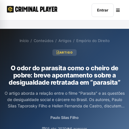
Entrar
Início
/
Conteúdos
/
Artigos
/
Empório do Direito
ARTIGO
O odor do parasita como o cheiro de
pobre: breve apontamento sobre a
desigualdade retratada em “parasita”
O artigo aborda a relação entre o filme "Parasita" e as questões
de desigualdade social e cárcere no Brasil. Os autores, Paulo
Silas Taporosky Filho e Hellen Fernanda de Castro, discutem
como o odor da pobreza, simbolizando o descaso social, se
Paulo Silas Filho
manifesta tanto na narrativa do filme quanto nas realidades do
sistema carcerário brasileiro, ressaltando o preconceito e a
05 abr. 2020
6 acessos