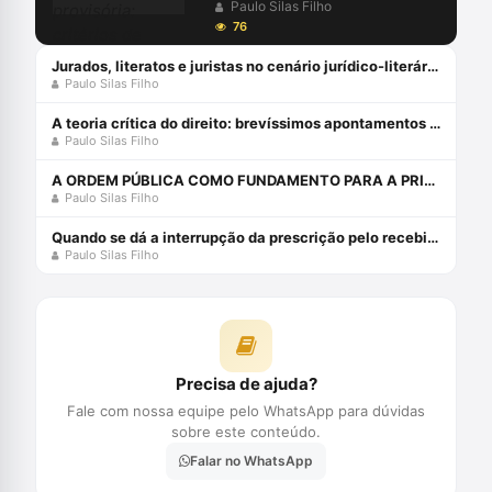
de diferenciação das medidas
Paulo Silas Filho
que afastam a prisão cautelar
76
Jurados, literatos e juristas no cenário jurídico-literário: para quem vai o nobel de literatura de 2019?
Paulo Silas Filho
A teoria crítica do direito: brevíssimos apontamentos – por paulo silas taporosky filho
Paulo Silas Filho
A ORDEM PÚBLICA COMO FUNDAMENTO PARA A PRISÃO PREVENTIVA NO PROCESSO PENAL - 2 edição 2024 - HABITUS EDITORA Livro em oferta 1 janeiro 2024
Paulo Silas Filho
Quando se dá a interrupção da prescrição pelo recebimento da denúncia? - por paulo silas taporosky filho
Paulo Silas Filho
Precisa de ajuda?
Fale com nossa equipe pelo WhatsApp para dúvidas
sobre este conteúdo.
Falar no WhatsApp