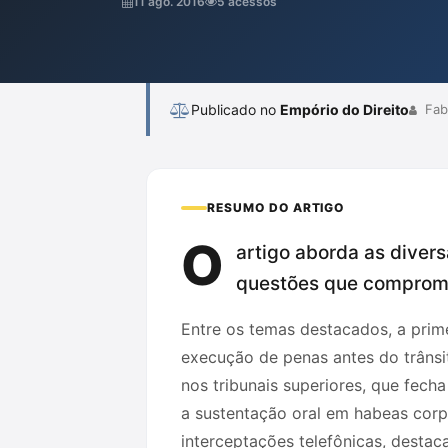
11 ago. 2016
5 acessos
que comprometem as garantias individuais,
Publicado no
Empório do Direito
Fab
RESUMO DO ARTIGO
O
artigo aborda as divers
questões que compromet
Entre os temas destacados, a prime
execução de penas antes do trânsit
nos tribunais superiores, que fech
a sustentação oral em habeas corp
interceptações telefônicas, destac