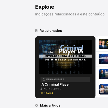
Explore
Indicações relacionadas a este conteúdo
Relacionados
FERRAMENTA
IA Criminal Player
Aury Lopes Jr
14.364
Mais artigos