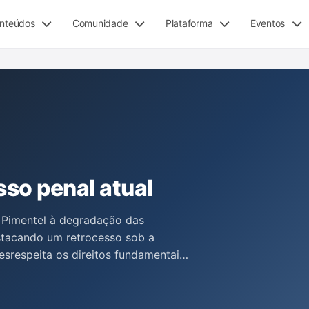
nteúdos
Comunidade
Plataforma
Eventos
sso penal atual
o Pimentel à degradação das
estacando um retrocesso sob a
esrespeita os direitos fundamentais.
sistema, que incluem a violação da
beas corpus, o uso de prisões
licação de medidas anticorrupção