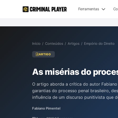
Ferramentas
Co
Início
/
Conteúdos
/
Artigos
/
Empório do Direito
ARTIGO
As misérias do proce
O artigo aborda a crítica do autor Fabian
garantias do processo penal brasileiro, d
influência de um discurso punitivista que d
São discutidas as "dez misérias" do atual 
Fabiano Pimentel
presunção de inocência, a restrição do ha
preventivas como forma de pressão e a ap