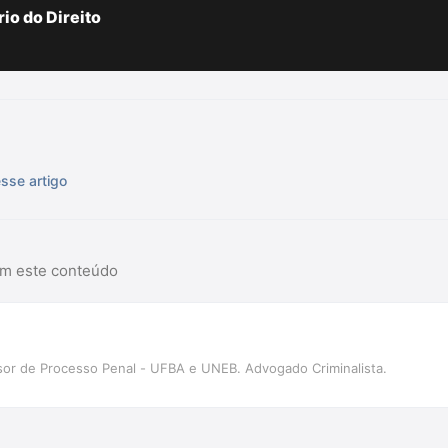
io do Direito
sse artigo
am este conteúdo
sor de Processo Penal - UFBA e UNEB. Advogado Criminalista.