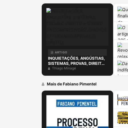
ARTIGO
INQUIETAÇÕES, ANGÚSTIAS,
SISTEMAS, PROVAS, DIREITO
E O ERRO DA COMPREENSÃO
Thiago Minagé
JURÍDICA ESTUDANDO
APENAS O DIREITO.
Mais de Fabiano Pimentel