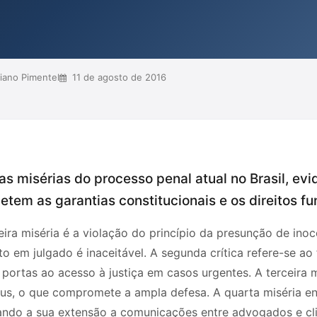
 evidenciando u...
iano Pimentel
11 de agosto de 2016
as misérias do processo penal atual no Brasil, ev
em as garantias constitucionais e os direitos fu
ira miséria é a violação do princípio da presunção de ino
o em julgado é inaceitável. A segunda crítica refere-se ao
a portas ao acesso à justiça em casos urgentes. A terceira 
us, o que compromete a ampla defesa. A quarta miséria en
ando a sua extensão a comunicações entre advogados e clie