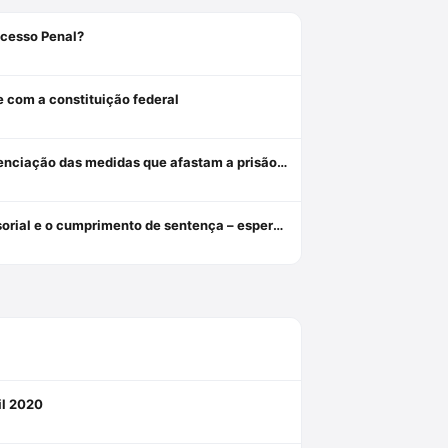
ocesso Penal?
e com a constituição federal
Revogação, relaxamento e liberdade provisória: critérios de diferenciação das medidas que afastam a prisão cautelar
Da indiferença insensível à tutela diferenciada: o assistido defensorial e o cumprimento de sentença – esperanças da cidadania no ncpc
il 2020