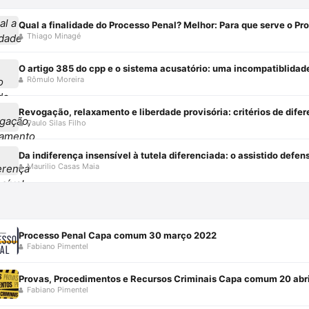
Qual a finalidade do Processo Penal? Melhor: Para que serve o Pr
Thiago Minagé
O artigo 385 do cpp e o sistema acusatório: uma incompatiblidad
Rômulo Moreira
Paulo Silas Filho
Maurilio Casas Maia
Processo Penal Capa comum 30 março 2022
Fabiano Pimentel
Provas, Procedimentos e Recursos Criminais Capa comum 20 abr
Fabiano Pimentel