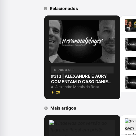
Relacionados
PODCAST
#313 | ALEXANDRE E AURY
COMENTAM O CASO DANIEL
ALVES
Alexandre Morais da Rosa
29
Mais artigos