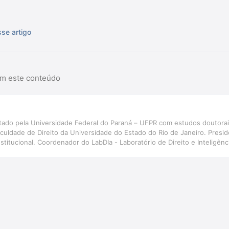
se artigo
am este conteúdo
tado pela Universidade Federal do Paraná – UFPR com estudos doutorais
Faculdade de Direito da Universidade do Estado do Rio de Janeiro. Pre
nstitucional. Coordenador do LabDIa - Laboratório de Direito e Inteligên
nstitucionais do Conselho Federal da OAB. Advogado.