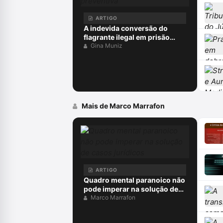
ARTIGO
A indevida conversão do
flagrante ilegal em prisão
preventiva
Gina Muniz
Mais de Marco Marrafon
ARTIGO
Quadro mental paranoico não
pode imperar na solução de
casos jurídicos
Marco Marrafon