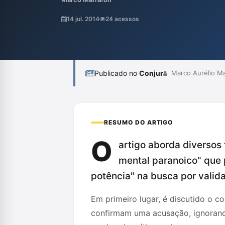
que, muitas vezes, se tornam maniqueístas
comprometendo princípios fundamentais do 
14 jul. 2014
24 acessos
clássica é essencial para reverter essa te
Publicado no
Conjur
Marco Aurélio Ma
RESUMO DO ARTIGO
O
artigo aborda diversos 
mental paranoico" que 
potência" na busca por valida
Em primeiro lugar, é discutido o c
confirmam uma acusação, ignorando