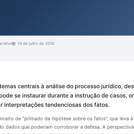
 e distorcem a verdade,
direito. A crítica à metafísica
ndência e promover uma aná...
rrafon
14 de julho de 2014
temas centrais à análise do processo jurídico, de
pode se instaurar durante a instrução de casos, 
r interpretações tendenciosas dos fatos.
onceito de "primado da hipótese sobre os fatos", que leva 
 dados que poderiam corroborar a defesa. A perspectiva 