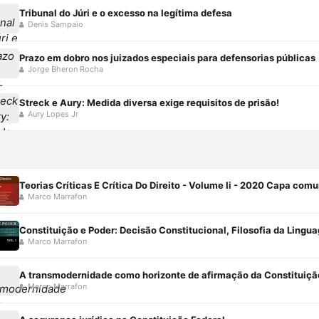
Tribunal do Júri e o excesso na legítima defesa
Denis Sampaio
Prazo em dobro nos juizados especiais para defensorias públicas
Jorge Bheron Rocha
Streck e Aury: Medida diversa exige requisitos de prisão!
Aury Lopes Jr
Teorias Críticas E Crítica Do Direito - Volume Ii - 2020 Capa co
Marco Marrafon
Marco Marrafon
A transmodernidade como horizonte de afirmação da Constituição
Marco Marrafon