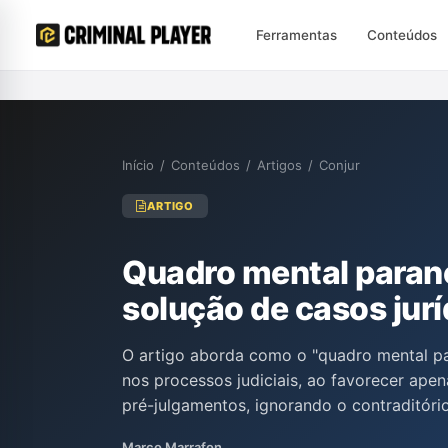
Ferramentas
Conteúdos
Início
/
Conteúdos
/
Artigos
/
Conjur
ARTIGO
Quadro mental paran
solução de casos jurí
O artigo aborda como o "quadro mental par
nos processos judiciais, ao favorecer ape
pré-julgamentos, ignorando o contraditóri
Marrafon discute a influência negativa de
Marco Marrafon