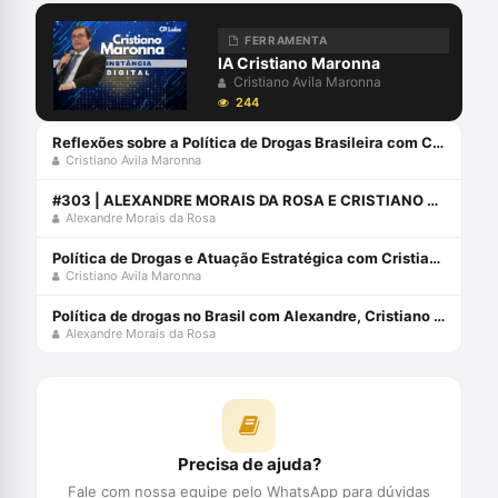
FERRAMENTA
IA Cristiano Maronna
Cristiano Avila Maronna
244
Reflexões sobre a Política de Drogas Brasileira com Cristiano Maronna
Cristiano Avila Maronna
#303 | ALEXANDRE MORAIS DA ROSA E CRISTIANO MARONNA ANALISAM A LEI DE DROGAS
Alexandre Morais da Rosa
Política de Drogas e Atuação Estratégica com Cristiano Maronna
Cristiano Avila Maronna
Política de drogas no Brasil com Alexandre, Cristiano Maronna e Emílio Figueiredo
Alexandre Morais da Rosa
Precisa de ajuda?
Fale com nossa equipe pelo WhatsApp para dúvidas