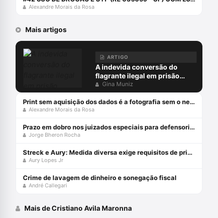
Alexandre Morais da Rosa
Mais artigos
ARTIGO
A indevida conversão do
flagrante ilegal em prisão
preventiva
Gina Muniz
Print sem aquisição dos dados é a fotografia sem o negativo
Alexandre Morais da Rosa
Prazo em dobro nos juizados especiais para defensorias públicas
Jorge Bheron Rocha
Streck e Aury: Medida diversa exige requisitos de prisão!
Aury Lopes Jr
Crime de lavagem de dinheiro e sonegação fiscal
André Callegari
Mais de Cristiano Avila Maronna