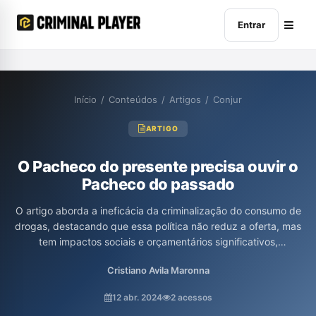
Entrar
Início
/
Conteúdos
/
Artigos
/
Conjur
ARTIGO
O Pacheco do presente precisa ouvir o
Pacheco do passado
O artigo aborda a ineficácia da criminalização do consumo de
drogas, destacando que essa política não reduz a oferta, mas
tem impactos sociais e orçamentários significativos,
especialmente sobre jovens, negros e pobres. Com dados
Cristiano Avila Maronna
alarmantes sobre o encarceramento e gastos públicos, os
autores criticam propostas legislativas recentes que buscam
12 abr. 2024
2 acessos
endurecer ainda mais as penas, apontando a contradição entre