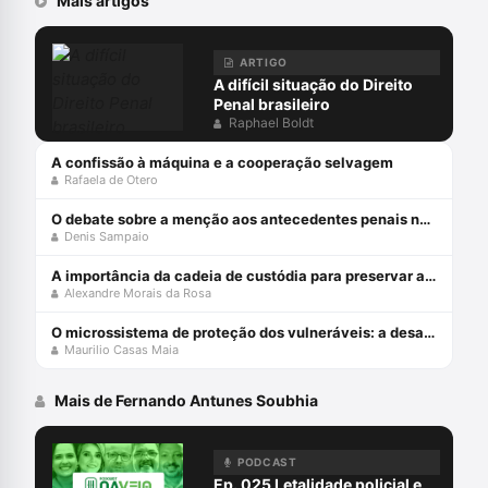
Mais artigos
ARTIGO
A difícil situação do Direito
Penal brasileiro
Raphael Boldt
A confissão à máquina e a cooperação selvagem
Rafaela de Otero
O debate sobre a menção aos antecedentes penais no júri
Denis Sampaio
A importância da cadeia de custódia para preservar a prova penal
Alexandre Morais da Rosa
O microssistema de proteção dos vulneráveis: a desafiante missão do STJ
Maurilio Casas Maia
Mais de Fernando Antunes Soubhia
PODCAST
Ep. 025 Letalidade policial e