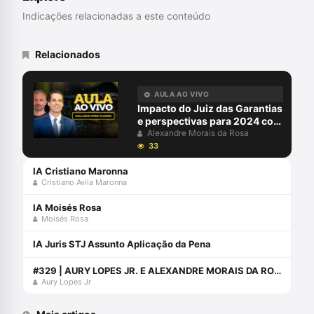
Indicações relacionadas a este conteúdo
Relacionados
AULA AO VIVO
Impacto do Juiz das Garantias
e perspectivas para 2024 com
Alexandre Morais da Rosa e
Alexandre Morais da Rosa
Aury Lopes Jr
33
IA Cristiano Maronna
Cristiano Avila Maronna
IA Moisés Rosa
Moisés Rosa
IA Juris STJ Assunto Aplicação da Pena
#329 | AURY LOPES JR. E ALEXANDRE MORAIS DA ROSA ENTREVISTAM RODRIGO FAUCZ
Aury Lopes Jr