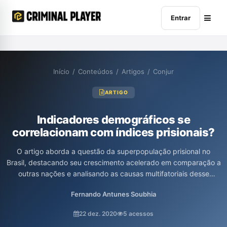
Entrar
Início
/
Conteúdos
/
Artigos
/
Conjur
ARTIGO
Indicadores demográficos se
correlacionam com índices prisionais?
O artigo aborda a questão da superpopulação prisional no
Brasil, destacando seu crescimento acelerado em comparação a
outras nações e analisando as causas multifatoriais desse
fenômeno. A partir de dados históricos, o texto explora o "giro
Fernando Antunes Soubhia
punitivo" do sistema penal brasileiro, que prioriza o
encarceramento em massa em detrimento de políticas de
22 dez. 2020
5 acessos
reabilitação e inclusão social. Além disso, ressalta a influência do