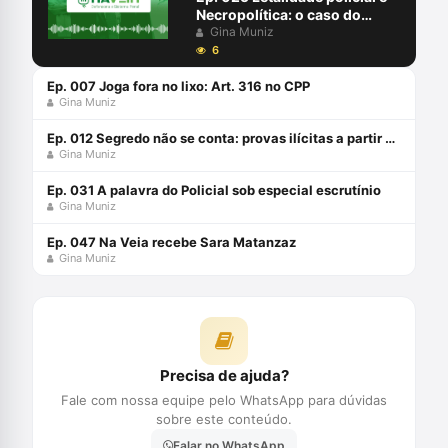
Necropolítica: o caso do
Guarujá
Gina Muniz
6
Ep. 007 Joga fora no lixo: Art. 316 no CPP
Gina Muniz
Ep. 012 Segredo não se conta: provas ilícitas a partir da violação de sigilo
Gina Muniz
Ep. 031 A palavra do Policial sob especial escrutínio
Gina Muniz
Ep. 047 Na Veia recebe Sara Matanzaz
Gina Muniz
Precisa de ajuda?
Fale com nossa equipe pelo WhatsApp para dúvidas
sobre este conteúdo.
Falar no WhatsApp