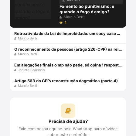
ARTIGO
Fomento ao punitivismo: e
quando o fogo é amigo?
Marcio Berti
4
Retroatividade da Lei de Improbidade: um easy case ou hard case?
Marcio Berti
O reconhecimento de pessoas (artigo 226-CPP) na releitura do ministro Barroso
Marcio Berti
Em alegações finais o mp não pede, só opina? resposta ao professor afrânio silva jardim.
Jacinto Coutinho
Artigo 563 do CPP: reconstrução dogmática (parte 4)
Marcio Berti
Precisa de ajuda?
Fale com nossa equipe pelo WhatsApp para dúvidas
sobre este conteúdo.