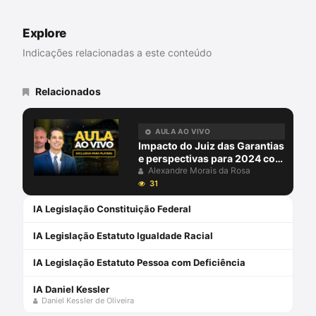
Universitário e Advogado Criminalista.
Explore
Indicações relacionadas a este conteúdo
Relacionados
AULA AO VIVO
Impacto do Juiz das Garantias
e perspectivas para 2024 com
Alexandre Morais da Rosa e
Alexandre Morais da Rosa
Aury Lopes Jr
31
IA Legislação Constituição Federal
IA Legislação Estatuto Igualdade Racial
IA Legislação Estatuto Pessoa com Deficiência
IA Daniel Kessler
Daniel Kessler de Oliveira