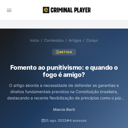
Início
/
Conteúdos
/
Artigos
/
Conjur
ARTIGO
Fomento ao punitivismo: e quando o
fogo é amigo?
O artigo aborda a necessidade de defender as garantias e
direitos fundamentais previstos na Constituição brasileira,
destacando a recente flexibilização de princípios como o juiz
das garantias e a legítima defesa da honra. O autor, Marcio
Marcio Berti
Berti, critica a ideia de que essa flexibilização protege minorias,
argumentando que retrocede em direitos, fomentando
25 ago. 2022
4 acessos
punitivismo e autoritarismo, especialmente contra os mais