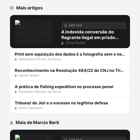
Mais artigos
ARTIGO
A indevida conversão do
flagrante ilegal em prisão
preventiva
Gina Muniz
Print sem aquisição dos dados é a fotografia sem o negativo
Alexandre Morais da Rosa
Reconhecimento na Resolução 484/22 do CNJ no Tribunal do Júri
Daniel Avelar
A prática de fishing expedition no processo penal
Alexandre Morais da Rosa
Tribunal do Júri e o excesso na legítima defesa
Denis Sampaio
Mais de Marcio Berti