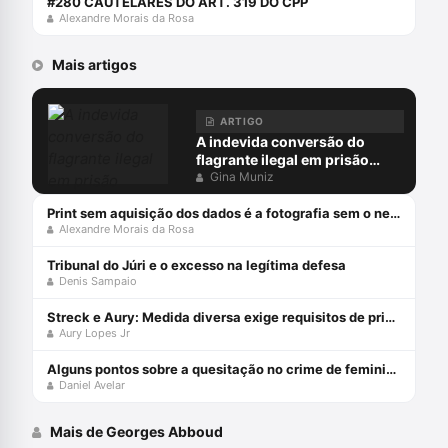
#280 CAUTELARES DO ART. 319 DO CPP
Atualmente, figura como membro do
Alexandre Morais da Rosa
Conselho Jurídico da FIESP.
Mais artigos
ARTIGO
A indevida conversão do
flagrante ilegal em prisão
preventiva
Gina Muniz
Print sem aquisição dos dados é a fotografia sem o negativo
Alexandre Morais da Rosa
Tribunal do Júri e o excesso na legítima defesa
Denis Sampaio
Streck e Aury: Medida diversa exige requisitos de prisão!
Aury Lopes Jr
Alguns pontos sobre a quesitação no crime de feminicídio
Daniel Avelar
Mais de Georges Abboud