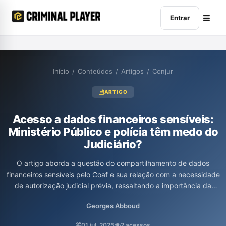
Entrar
Início
/
Conteúdos
/
Artigos
/
Conjur
ARTIGO
Acesso a dados financeiros sensíveis:
Ministério Público e polícia têm medo do
Judiciário?
O artigo aborda a questão do compartilhamento de dados
financeiros sensíveis pelo Coaf e sua relação com a necessidade
de autorização judicial prévia, ressaltando a importância da
proteção dos dados pessoais no contexto democrático. O autor,
Georges Abboud
Georges Abboud, discute como interpretações equivocadas
sobre o Tema n° 990/RG podem inviabilizar garantias
01 jul. 2025
2 acessos