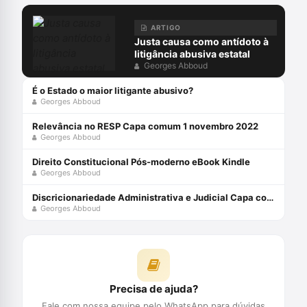
ARTIGO
Justa causa como antídoto à
litigância abusiva estatal
Georges Abboud
É o Estado o maior litigante abusivo?
Georges Abboud
Relevância no RESP Capa comum 1 novembro 2022
Georges Abboud
Direito Constitucional Pós-moderno eBook Kindle
Georges Abboud
Discricionariedade Administrativa e Judicial Capa comum 25 outubro 2014
Georges Abboud
Precisa de ajuda?
Fale com nossa equipe pelo WhatsApp para dúvidas