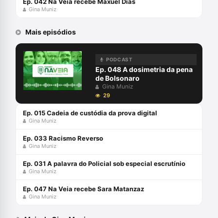
Ep. 042 Na Veia recebe Maxuel Dias
Gina Muniz
Mais episódios
PODCAST
Ep. 048 A dosimetria da pena
de Bolsonaro
Gina Muniz
29
Ep. 015 Cadeia de custódia da prova digital
Gina Muniz
Ep. 033 Racismo Reverso
Gina Muniz
Ep. 031 A palavra do Policial sob especial escrutínio
Gina Muniz
Ep. 047 Na Veia recebe Sara Matanzaz
Gina Muniz