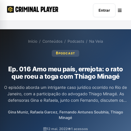
Entrar
Início
/
Conteúdos
/
Podcasts
/
Na Veia
PODCAST
Ep. 016 Amo meu país, errejota: o rato
que roeu a toga com Thiago Minagé
O episódio aborda um intrigante caso jurídico ocorrido no Rio de
Janeiro, com a participação do advogado Thiago Minagé. As
defensoras Gina e Rafaela, junto com Fernando, discutem os
desdobramentos e implicações legais do incidente, trazendo
Gina Muniz, Rafaela Garcez, Fernando Antunes Soubhia, Thiago
reflexões sobre o sistema penal e suas nuances. A conversa
Minagé
promete insights sobre a atuação da defesa em situações
complexas.
12 mai. 2022
1 acessos