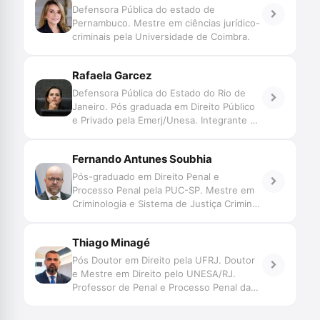
Defensora Pública do estado de
Pernambuco. Mestre em ciências jurídico-
criminais pela Universidade de Coimbra.
Rafaela Garcez
Defensora Pública do Estado do Rio de
Janeiro. Pós graduada em Direito Público
e Privado pela Emerj/Unesa. Integrante do
GT de Reconhecimento de Pessoas do
CNJ. Participante do podcast ‘Na Veia -
Fernando Antunes Soubhia
defensoria pública e sistema penal’.
Pós-graduado em Direito Penal e
Processo Penal pela PUC-SP. Mestre em
Criminologia e Sistema de Justiça Criminal
pela University of London. Bolsista
Chevening 2017-2018. Defensor Público
Thiago Minagé
no Estado de Mato Grosso. Vice-Diretor
da ESDEP-MT. Professor de Criminologia.
Pós Doutor em Direito pela UFRJ. Doutor
e Mestre em Direito pelo UNESA/RJ.
Professor de Penal e Processo Penal da
UNISUAM. FGV e UCAM. Conselheiro
Seccional da OAB-RJ. Advogado