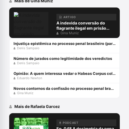
Mais de Gina Muniz
ARTIGO
A indevida conversão do
flagrante ilegal em prisão
preventiva
Gina Muniz
Injustiça epistêmica no processo penal brasileiro (parte 1)
Denis Sampaio
Número de jurados como legitimidade dos veredictos
Denis Sampaio
Opinião: A quem interessa vedar o Habeas Corpus coletivo?
Eduardo Newton
Novos contornos da confissão no processo penal brasileiro com Gina Muniz
Gina Muniz
Mais de Rafaela Garcez
PODCAST
Ep. 048 A dosimetria da pena