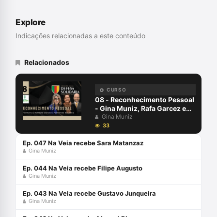
Criminalista.
Explore
Indicações relacionadas a este conteúdo
Relacionados
CURSO
08 - Reconhecimento Pessoal
- Gina Muniz, Rafa Garcez e
Fernando Soubhia - Defesa
Gina Muniz
Solidária
33
Ep. 047 Na Veia recebe Sara Matanzaz
Gina Muniz
Ep. 044 Na Veia recebe Filipe Augusto
Gina Muniz
Ep. 043 Na Veia recebe Gustavo Junqueira
Gina Muniz