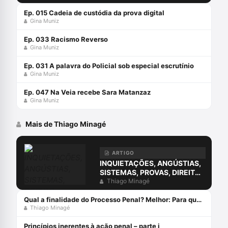
Ep. 015 Cadeia de custódia da prova digital
Gina Muniz
Ep. 033 Racismo Reverso
Gina Muniz
Ep. 031 A palavra do Policial sob especial escrutínio
Gina Muniz
Ep. 047 Na Veia recebe Sara Matanzaz
Gina Muniz
Mais de Thiago Minagé
ARTIGO
INQUIETAÇÕES, ANGÚSTIAS,
SISTEMAS, PROVAS, DIREITO
E O ERRO DA COMPREENSÃO
Thiago Minagé
JURÍDICA ESTUDANDO
APENAS O DIREITO.
Qual a finalidade do Processo Penal? Melhor: Para que serve o Processo Penal?
Thiago Minagé
Princípios inerentes à ação penal – parte i