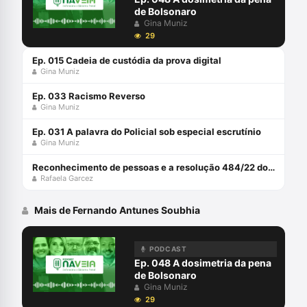
de Bolsonaro
Gina Muniz
29
Ep. 015 Cadeia de custódia da prova digital
Gina Muniz
Ep. 033 Racismo Reverso
Gina Muniz
Ep. 031 A palavra do Policial sob especial escrutínio
Gina Muniz
Reconhecimento de pessoas e a resolução 484/22 do CNJ com Rafaela Garcez
Rafaela Garcez
Mais de Fernando Antunes Soubhia
PODCAST
Ep. 048 A dosimetria da pena
de Bolsonaro
Gina Muniz
29