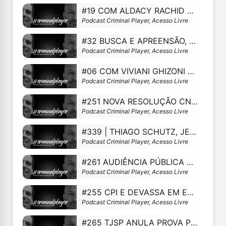
#19 COM ALDACY RACHID COUTINHO E ALFREDO COPETTI NETO
Podcast Criminal Player, Acesso Livre
#32 BUSCA E APREENSÃO, NULIDADES E CONSENTIMENTO
Podcast Criminal Player, Acesso Livre
#06 COM VIVIANI GHIZONI E PHILIPE BENONI
Podcast Criminal Player, Acesso Livre
#251 NOVA RESOLUÇÃO CNJ E COMBATE À TORTURA
Podcast Criminal Player, Acesso Livre
#339 | THIAGO SCHUTZ, JEFFERSON NASCIMENTO DA SILVA E MAYARA PAGANI
Podcast Criminal Player, Acesso Livre
#261 AUDIÊNCIA PÚBLICA NO STF PARA DEBATER O PACOTE ANTICRIME
Podcast Criminal Player, Acesso Livre
#255 CPI E DEVASSA EM ESCRITÓRIOS DE ADVOCACIA
Podcast Criminal Player, Acesso Livre
#265 TJSP ANULA PROVA PRODUZIDA DE OFÍCIO PELO JUIZ