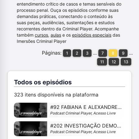
entendimento crítico de casos e temas sensíveis do
processo penal. Ouça os episódios conforme suas
demandas práticas, conectando o conteúdo às
suas peças, audiências, sustentações e estudos
recorrentes dentro da Criminal Player. Acompanhe
também
cursos
,
aulas
e os
episódios especiais
das
Imersões Criminal Player
Páginas:
...
...
1
2
3
7
8
9
11
12
13
Todos os episódios
323 itens disponíveis na plataforma
#92 FABIANA E ALEXANDRE FALAM SOBRE TRIBUNAL DO JÚRI E TEORIA DOS JOGOS
Podcast Criminal Player, Acesso Livre
#202 INVESTIGAÇÃO DEMOCRÁTICA COM MARCIO ALBERTO
Podcast Criminal Player, Acesso Livre