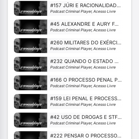
#157 JÚRI E RACIONALIDADE DA DECISÃO DOS JURADOS COM MARCELLA MASCARENHAS NARDELLI
Podcast Criminal Player, Acesso Livre
#45 ALEXANDRE E AURY FALAM SOBRE A IMPORTÂNCIA DA INVESTIGAÇÃO DEFENSIVA
Podcast Criminal Player, Acesso Livre
#260 MILITARES DO EXÉRCITO CONDENADOS NO RIO
Podcast Criminal Player, Acesso Livre
#232 QUANDO O ESTADO VENDE E INTERCEPTA. FISHING E FBI
Podcast Criminal Player, Acesso Livre
#166 O PROCESSO PENAL PÓS PANDEMIA COM GUILHERME MADEIRA
Podcast Criminal Player, Acesso Livre
#159 LEI PENAL E PROCESSUAL NO TEMPO: SISTEMA INTEGRADO COM PAULO QUEIROZ
Podcast Criminal Player, Acesso Livre
#42 USO DE DROGAS E STF (RE 635659 - SP) COM LUÍS CARLOS VALOIS
Podcast Criminal Player, Acesso Livre
#222 PENSAR O PROCESSO PENAL COMO DISPOSITIVO