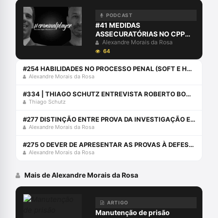
PODCAST
#41 MEDIDAS
ASSECURATÓRIAS NO CPP
POR AURY
Alexandre Morais da Rosa
64
#254 HABILIDADES NO PROCESSO PENAL (SOFT E HARD SKILLS)
Alexandre Morais da Rosa
#334 | THIAGO SCHUTZ ENTREVISTA ROBERTO BONA JÚNIOR
Thiago Schutz
#277 DISTINÇÃO ENTRE PROVA DA INVESTIGAÇÃO E PROVA JUDICIAL
Alexandre Morais da Rosa
#275 O DEVER DE APRESENTAR AS PROVAS À DEFESA: CHERRY PICKING PROBATÓRIO
Alexandre Morais da Rosa
Mais de Alexandre Morais da Rosa
ARTIGO
Manutenção de prisão