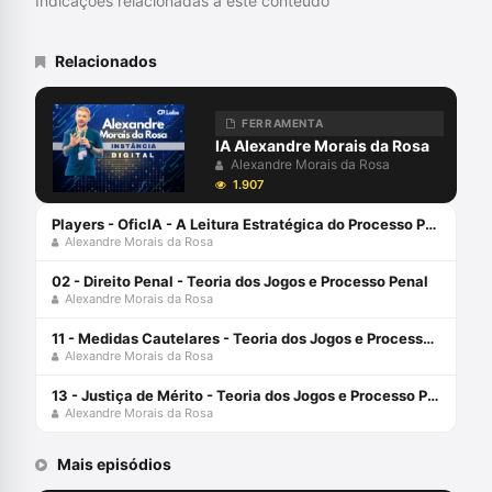
Indicações relacionadas a este conteúdo
Inteligência Artificial/AID-IA. Pesquisa
Novas Tecnologias, Big Data, Jurimetria,
Decisão, Automação e Inteligência
Relacionados
Artificial aplicadas ao Direito Judiciário,
com perspectiva transdisciplinar.
Coordena o Grupo de Pesquisa
FERRAMENTA
SpinLawLab (CNPq UNIVALI)
IA Alexandre Morais da Rosa
Alexandre Morais da Rosa
1.907
Players - OficIA - A Leitura Estratégica do Processo Penal com Alexandre Morais da Rosa
Alexandre Morais da Rosa
02 - Direito Penal - Teoria dos Jogos e Processo Penal
Alexandre Morais da Rosa
11 - Medidas Cautelares - Teoria dos Jogos e Processo Penal
Alexandre Morais da Rosa
13 - Justiça de Mérito - Teoria dos Jogos e Processo Penal
Alexandre Morais da Rosa
Mais episódios