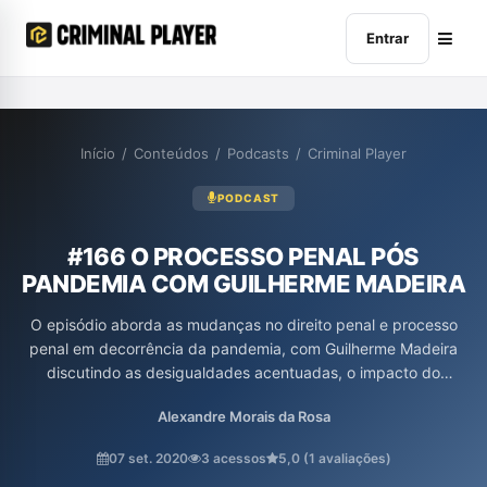
Entrar
Início
/
Conteúdos
/
Podcasts
/
Criminal Player
PODCAST
#166 O PROCESSO PENAL PÓS
PANDEMIA COM GUILHERME MADEIRA
O episódio aborda as mudanças no direito penal e processo
penal em decorrência da pandemia, com Guilherme Madeira
discutindo as desigualdades acentuadas, o impacto do
processo digital e as limitações na implementação do pacote
Alexandre Morais da Rosa
anti-crime. Os participantes também analisam a relação entre
liberdade e o sistema prisional, além das implicações da Lei
07 set. 2020
3 acessos
5,0 (1 avaliações)
Geral de Proteção de Dados (LGPD) no contexto penal,