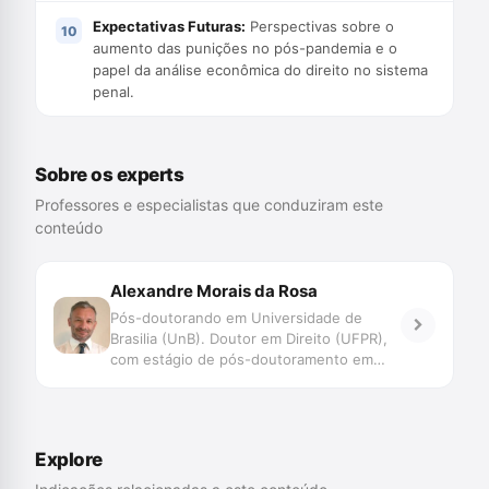
Expectativas Futuras:
Perspectivas sobre o
aumento das punições no pós-pandemia e o
papel da análise econômica do direito no sistema
penal.
Sobre os experts
Professores e especialistas que conduziram este
conteúdo
Alexandre Morais da Rosa
Pós-doutorando em Universidade de
Brasilia (UnB). Doutor em Direito (UFPR),
com estágio de pós-doutoramento em
Direito (Faculdade de Direito de Coimbra e
UNISINOS). Mestre em Direito (UFSC).
Professor do Programa de Graduação,
Mestrado e Doutorado da UNIVALI. Juiz
Explore
de Direito do TJSC. Membro Honorário da
Associação Ibero Americana de Direito e