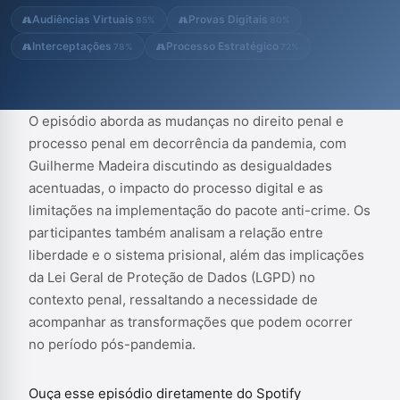
ressaltando a necessidade de acompanhar as transformações
Audiências Virtuais
Provas Digitais
95%
80%
que podem ocorrer no período pós-pand...
Interceptações
Processo Estratégico
78%
72%
O episódio aborda as mudanças no direito penal e
processo penal em decorrência da pandemia, com
Guilherme Madeira discutindo as desigualdades
acentuadas, o impacto do processo digital e as
limitações na implementação do pacote anti-crime. Os
participantes também analisam a relação entre
liberdade e o sistema prisional, além das implicações
da Lei Geral de Proteção de Dados (LGPD) no
contexto penal, ressaltando a necessidade de
acompanhar as transformações que podem ocorrer
no período pós-pandemia.
Ouça esse episódio diretamente do Spotify