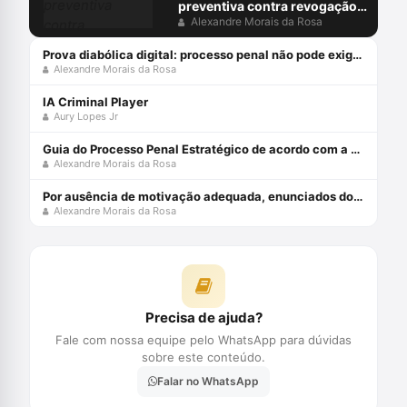
preventiva contra revogação
do MP: juiz não pode ocupar
Alexandre Morais da Rosa
lugar do acusador
Prova diabólica digital: processo penal não pode exigir do arguido o que só o diabo provaria
Alexandre Morais da Rosa
IA Criminal Player
Aury Lopes Jr
Guia do Processo Penal Estratégico de acordo com a Teoria dos Jogos e MCDA-C - Edição 2021
Alexandre Morais da Rosa
Por ausência de motivação adequada, enunciados do Fonaje são nulos
Alexandre Morais da Rosa
Precisa de ajuda?
Fale com nossa equipe pelo WhatsApp para dúvidas
sobre este conteúdo.
Falar no WhatsApp