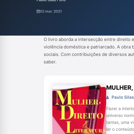
contribuições de diversos autores, o cont
exploram o protagonismo feminino nestes
02 mar. 2021
O livro aborda a intersecção entre direit
violência doméstica e patriarcado. A obra 
sociais. Com contribuições de diversos a
saber.
MULHER, 
Paulo Silas
Fazer a interl
universo norma
tantas, uma v
ler o conteúd