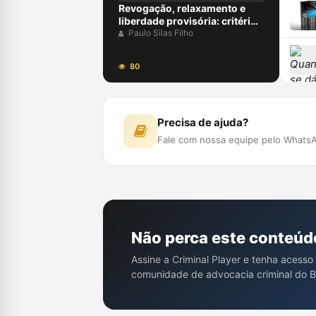
Revogação, relaxamento e
liberdade provisória: critérios
de diferenciação das medidas
Paulo Silas Filho
que afastam a prisão cautelar
80
Precisa de ajuda?
Fale com nossa equipe pelo WhatsA
Não perca este conteúd
Assine a Criminal Player e tenha acesso
comunidade de advocacia criminal do Br