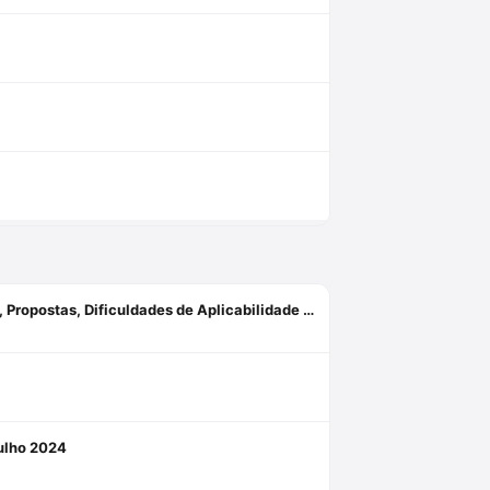
A Teoria da Cegueira Deliberada - Evolução, Debates Dogmáticos, Propostas, Dificuldades de Aplicabilidade - 2ª Edição (2022) Capa comum 1 janeiro 2019
julho 2024