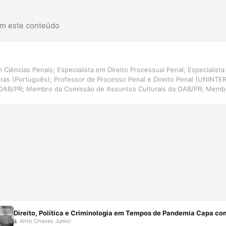
am este conteúdo
 Ciências Penais; Especialista em Direito Processual Penal; Especialista 
etras (Português); Professor de Processo Penal e Direito Penal (UNINT
 OAB/PR; Membro da Comissão de Assuntos Culturais da OAB/PR; Membr
ira de Direito e Literatura.
Direito, Política e Criminologia em Tempos de Pandemia Capa 
Airto Chaves Junior