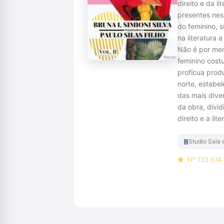
direito e da l
presentes nes
do feminino, s
na literatura
Não é por men
feminino cost
profícua prod
norte, estabe
das mais dive
da obra, divi
direito e a lite
Studio Sala 
Nº 133.974 
Compra