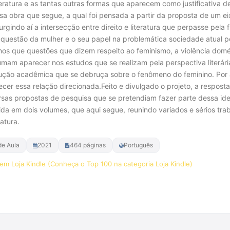
iteratura e as tantas outras formas que aparecem como justificativa d
sa obra que segue, a qual foi pensada a partir da proposta de um e
urgindo aí a intersecção entre direito e literatura que perpasse pela 
 a questão da mulher e o seu papel na problemática sociedade atual 
os que questões que dizem respeito ao feminismo, a violência domé
umam aparecer nos estudos que se realizam pela perspectiva literária
ução acadêmica que se debruça sobre o fenômeno do feminino. Por ass
lecer essa relação direcionada.Feito e divulgado o projeto, a respos
rsas propostas de pesquisa que se pretendiam fazer parte dessa ide
dida em dois volumes, que aqui segue, reunindo variados e sérios tr
ratura.
de Aula
2021
464 páginas
Português
em Loja Kindle (Conheça o Top 100 na categoria Loja Kindle)
r na Amazon