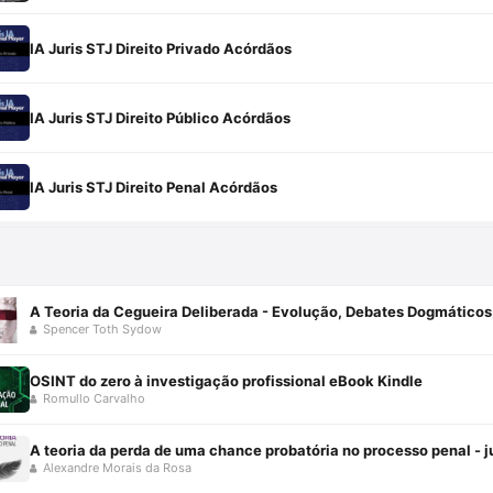
IA Juris STJ Direito Privado Acórdãos
IA Juris STJ Direito Público Acórdãos
IA Juris STJ Direito Penal Acórdãos
Spencer Toth Sydow
OSINT do zero à investigação profissional eBook Kindle
Romullo Carvalho
A teoria da perda de uma chance probatória no processo penal - 
Alexandre Morais da Rosa