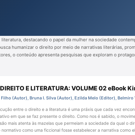
eúdo apresenta pesquisas que
 dois campos do saber.
o e literatura, destacando o papel da mulher na sociedade cont
busca humanizar o direito por meio de narrativas literárias, pr
utores, o conteúdo apresenta pesquisas que exploram o protag
DIREITO E LITERATURA: VOLUME 02 eBook Ki
 Filho (Autor), Bruna I. Silva (Autor), Ezilda Melo (Editor), Belmir
ocução entre o direito e a literatura é uma práxis que cada vez enc
tivo em que se faz presente o direito. Como nos é sabido, o movimento
isão mais atenta às mazelas que permeiam a sociedade da qual o direi
o normativo como uma ficcional fosse estabelecer a narrativa como 