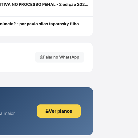
A ORDEM PÚBLICA COMO FUNDAMENTO PARA A PRISÃO PREVENTIVA NO PROCESSO PENAL - 2 edição 2024 - HABITUS EDITORA Livro em oferta 1 janeiro 2024
úncia? - por paulo silas taporosky filho
Falar no WhatsApp
Ver planos
 a maior