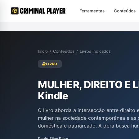
Ferramentas
Conteúdos
Início
/
Conteúdos
/
Livros Indicados
LIVRO
MULHER, DIREITO E 
Kindle
O livro aborda a intersecção entre direito 
mulher na sociedade contemporânea e as q
doméstica e patriarcado. A obra busca hum
narrativas literárias, promovendo uma visã
Paulo Silas Filho