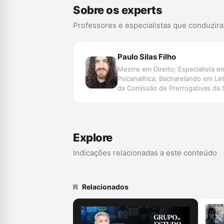
Sobre os experts
Professores e especialistas que conduzir
Paulo Silas Filho
Mestre em Direito; Especialista em
Psicanalítica; Bacharelando em L
da Comissão de Prerrogativas da
da OAB/PR; Membro da Rede Brasile
Explore
Indicações relacionadas a este conteúdo
Relacionados