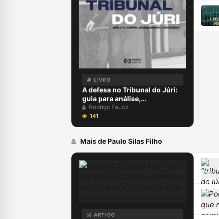
LIVRO
A defesa no Tribunal do Júri:
guia para análise,
planejamento e estratégias -
Rodrigo Faucz
junho 2024
141
Mais de Paulo Silas Filho
ARTIGO