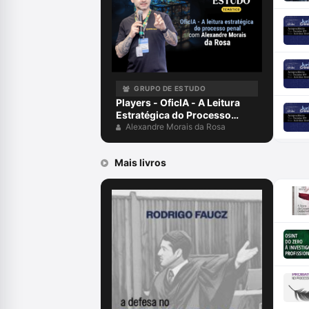
GRUPO DE ESTUDO
Players - OficIA - A Leitura
Estratégica do Processo
Penal com Alexandre Morais
Alexandre Morais da Rosa
da Rosa
Mais livros