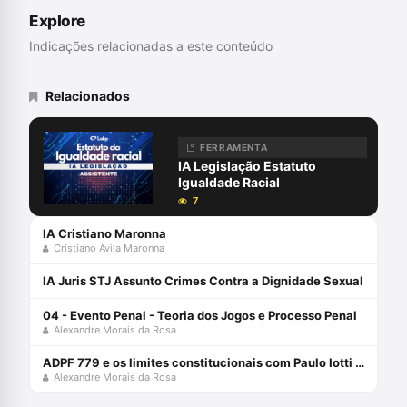
Centro de Estudos, Capacitação e
Explore
Aperfeiçoamento da Defensoria Pública.
Indicações relacionadas a este conteúdo
Relacionados
FERRAMENTA
IA Legislação Estatuto
Igualdade Racial
7
IA Cristiano Maronna
Cristiano Avila Maronna
IA Juris STJ Assunto Crimes Contra a Dignidade Sexual
04 - Evento Penal - Teoria dos Jogos e Processo Penal
Alexandre Morais da Rosa
ADPF 779 e os limites constitucionais com Paulo Iotti e Alexandre Morais da Rosa
Alexandre Morais da Rosa