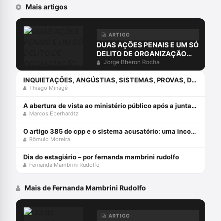
Mais artigos
ARTIGO
DUAS AÇÕES PENAIS E UM SÓ
DELITO DE ORGANIZAÇÃO
CRIMINOSA?
Jorge Bheron Rocha
INQUIETAÇÕES, ANGÚSTIAS, SISTEMAS, PROVAS, DIREITO E O ERRO DA COMPREENSÃO JURÍDICA ESTUDANDO APENAS O DIREITO.
Thiago Minagé
A abertura de vista ao ministério público após a juntada da resposta à acusação
Marcos Eberhardtz
O artigo 385 do cpp e o sistema acusatório: uma incompatiblidade com a constituição federal
Rômulo Moreira
Dia do estagiário – por fernanda mambrini rudolfo
Fernanda Mambrini Rudolfo
Mais de Fernanda Mambrini Rudolfo
ARTIGO