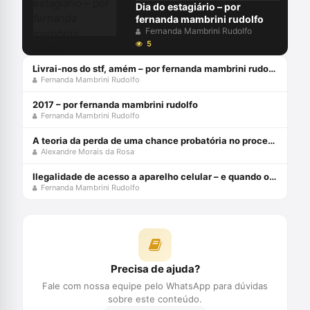
Dia do estagiário – por
fernanda mambrini rudolfo
Fernanda Mambrini Rudolfo
5
Livrai-nos do stf, amém – por fernanda mambrini rudolfo
Fernanda Mambrini Rudolfo
2017 – por fernanda mambrini rudolfo
Fernanda Mambrini Rudolfo
A teoria da perda de uma chance probatória no processo penal - julho 2024
Alexandre Morais da Rosa
Ilegalidade de acesso a aparelho celular – e quando o dono “fornece” a senha?
Fernanda Mambrini Rudolfo
Precisa de ajuda?
Fale com nossa equipe pelo WhatsApp para dúvidas
sobre este conteúdo.