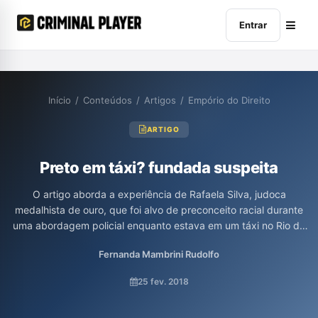
Entrar
Início
/
Conteúdos
/
Artigos
/
Empório do Direito
ARTIGO
Preto em táxi? fundada suspeita
O artigo aborda a experiência de Rafaela Silva, judoca
medalhista de ouro, que foi alvo de preconceito racial durante
uma abordagem policial enquanto estava em um táxi no Rio de
Janeiro. A autora critica a normalização da "fundada suspeita"
Fernanda Mambrini Rudolfo
que recai sobre pessoas negras, questionando a legitimidade
dessas práticas policiais. Além disso, o texto discute a
25 fev. 2018
persistência do racismo estrutural no Brasil e a necessidade de
ações concretas do Estado para combater a discriminação