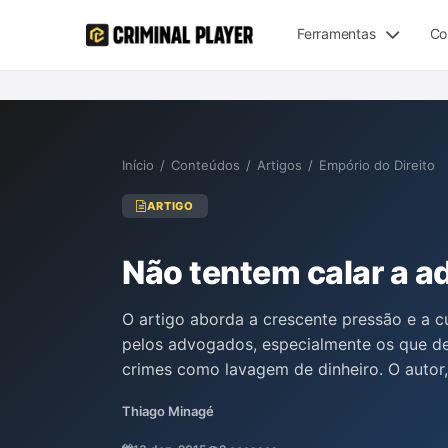
Ferramentas
Co
Início
/
Conteúdos
/
Artigos
/
Empório do Direito
ARTIGO
Não tentem calar a a
O artigo aborda a crescente pressão e a c
pelos advogados, especialmente os que d
crimes como lavagem de dinheiro. O autor
percepção negativa sobre a advocacia po
Thiago Minagé
constitucionais e as prerrogativas dos ad
do sigilo profissional e a essencialidade