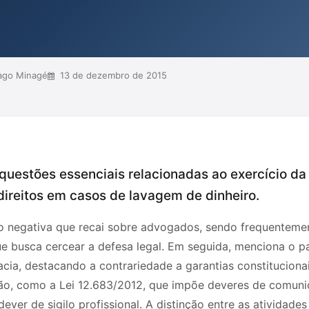
 A reflexão se estende a c...
ago Minagé
13 de dezembro de 2015
 questões essenciais relacionadas ao exercício d
direitos em casos de lavagem de dinheiro.
o negativa que recai sobre advogados, sendo frequentemen
ue busca cercear a defesa legal. Em seguida, menciona o p
cia, destacando a contrariedade a garantias constitucionais
ação, como a Lei 12.683/2012, que impõe deveres de comu
ever de sigilo profissional. A distinção entre as atividade