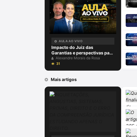
AULA AO VIVO
Impacto do Juiz das
Garantias e perspectivas para
2024 com Alexandre Morais
Alexandre Morais da Rosa
da Rosa e Aury Lopes Jr
31
Mais artigos