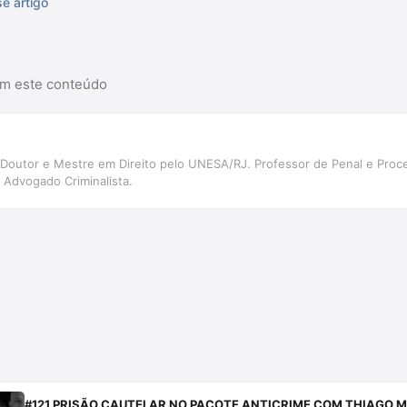
e artigo
am este conteúdo
. Doutor e Mestre em Direito pelo UNESA/RJ. Professor de Penal e P
 Advogado Criminalista.
#121 PRISÃO CAUTELAR NO PACOTE ANTICRIME COM THIAGO M