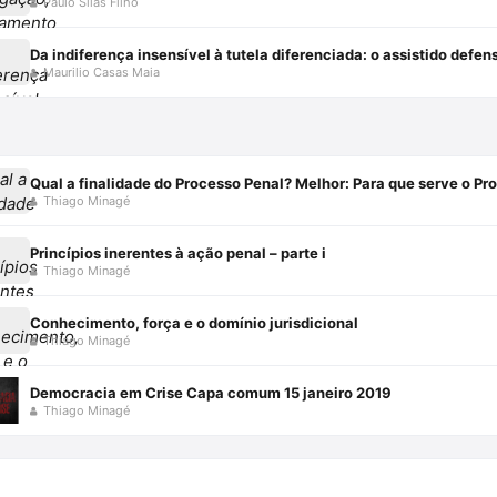
Paulo Silas Filho
Maurilio Casas Maia
Qual a finalidade do Processo Penal? Melhor: Para que serve o Pr
Thiago Minagé
Princípios inerentes à ação penal – parte i
Thiago Minagé
Conhecimento, força e o domínio jurisdicional
Thiago Minagé
Democracia em Crise Capa comum 15 janeiro 2019
Thiago Minagé