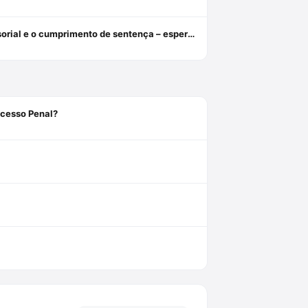
Da indiferença insensível à tutela diferenciada: o assistido defensorial e o cumprimento de sentença – esperanças da cidadania no ncpc
ocesso Penal?