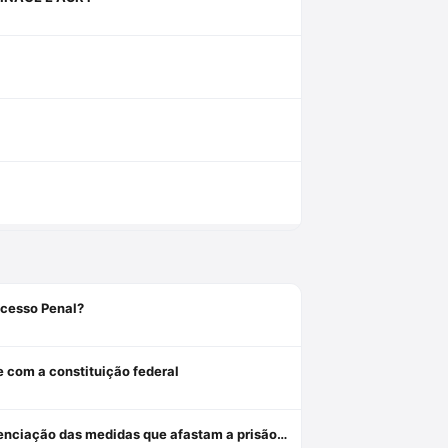
ocesso Penal?
e com a constituição federal
Revogação, relaxamento e liberdade provisória: critérios de diferenciação das medidas que afastam a prisão cautelar