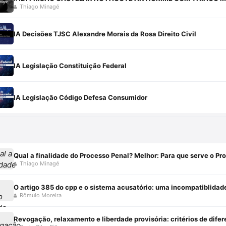
Thiago Minagé
IA Decisões TJSC Alexandre Morais da Rosa Direito Civil
IA Legislação Constituição Federal
IA Legislação Código Defesa Consumidor
Qual a finalidade do Processo Penal? Melhor: Para que serve o Pr
Thiago Minagé
O artigo 385 do cpp e o sistema acusatório: uma incompatiblidad
Rômulo Moreira