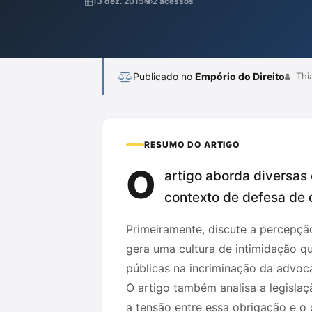
13 dez. 2015
2 acessos
justiça, conforme previsto na Constituição.
Publicado no
Empório do Direito
Thi
RESUMO DO ARTIGO
O
artigo aborda diversas
contexto de defesa de 
Primeiramente, discute a percepçã
gera uma cultura de intimidação q
públicas na incriminação da advoca
O artigo também analisa a legisl
a tensão entre essa obrigação e o d