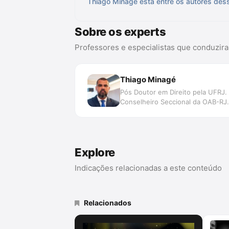
Thiago Minagé está entre os autores dess
Sobre os experts
Professores e especialistas que conduzir
Thiago Minagé
Pós Doutor em Direito pela UFRJ
Conselheiro Seccional da OAB-RJ.
Explore
Indicações relacionadas a este conteúdo
Relacionados