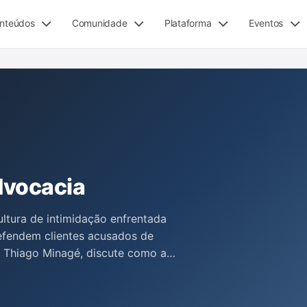
nteúdos
Comunidade
Plataforma
Eventos
dvocacia
ultura de intimidação enfrentada
efendem clientes acusados de
, Thiago Minagé, discute como a
de comprometer garantias
vogados, ressaltando a importância
 do advogado na administração da