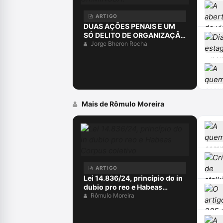
ARTIGO
DUAS AÇÕES PENAIS E UM
SÓ DELITO DE ORGANIZAÇÃO
CRIMINOSA?
Jorge Bheron Rocha
Mais de Rômulo Moreira
ARTIGO
Lei 14.836/24, princípio do in
dubio pro reo e Habeas
Corpus coletivo
Rômulo Moreira