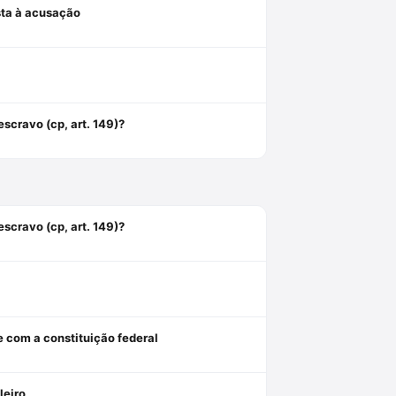
osta à acusação
scravo (cp, art. 149)?
scravo (cp, art. 149)?
e com a constituição federal
leiro