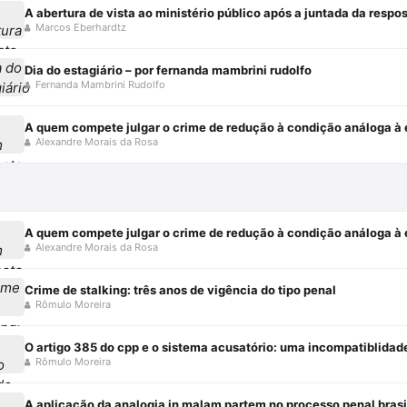
A abertura de vista ao ministério público após a juntada da resp
Marcos Eberhardtz
Dia do estagiário – por fernanda mambrini rudolfo
Fernanda Mambrini Rudolfo
A quem compete julgar o crime de redução à condição análoga à e
Alexandre Morais da Rosa
A quem compete julgar o crime de redução à condição análoga à e
Alexandre Morais da Rosa
Crime de stalking: três anos de vigência do tipo penal
Rômulo Moreira
O artigo 385 do cpp e o sistema acusatório: uma incompatiblidad
Rômulo Moreira
A aplicação da analogia in malam partem no processo penal brasi