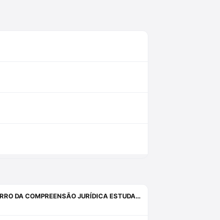
INQUIETAÇÕES, ANGÚSTIAS, SISTEMAS, PROVAS, DIREITO E O ERRO DA COMPREENSÃO JURÍDICA ESTUDANDO APENAS O DIREITO.