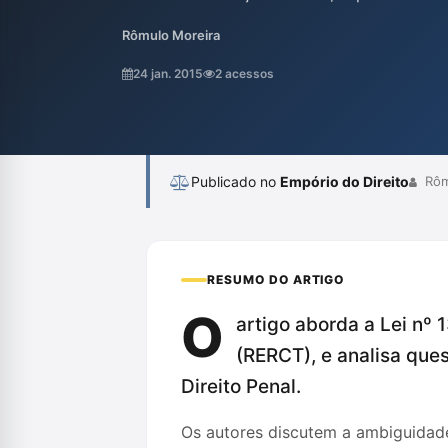
presunção de inocência. Os autores discut
Rômulo Moreira
veda a inclusão de condenados em ação p
aqueles com sentença transitada em julga
24 jan. 2015
2 acessos
benefício. A análise destaca a relevância d
Publicado no
Empório do Direito
Rômu
RESUMO DO ARTIGO
O
artigo aborda a Lei nº 
(RERCT), e analisa que
Direito Penal.
Os autores discutem a ambiguidade