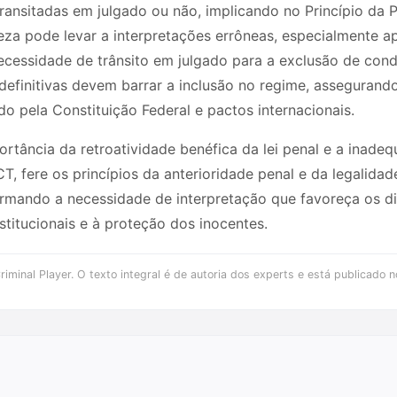
ansitadas em julgado ou não, implicando no Princípio da P
eza pode levar a interpretações errôneas, especialmente ap
necessidade de trânsito em julgado para a exclusão de con
finitivas devem barrar a inclusão no regime, assegurando
 pela Constituição Federal e pactos internacionais.
portância da retroatividade benéfica da lei penal e a inade
T, fere os princípios da anterioridade penal e da legalidad
rmando a necessidade de interpretação que favoreça os dir
titucionais e à proteção dos inocentes.
iminal Player. O texto integral é de autoria dos experts e está publicado n