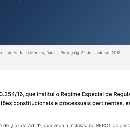
em a interpretação do inciso que
enal, enfatizando que apenas
do devem ser excluídos do
a legalidade e da proteção das ...
lo de Andrade Moreira, Daniela Portugal
24 de janeiro de 2015
13.254/16, que institui o Regime Especial de Regul
stões constitucionais e processuais pertinentes, 
 do § 5º do art. 1º, que veda a inclusão no RERCT de pe