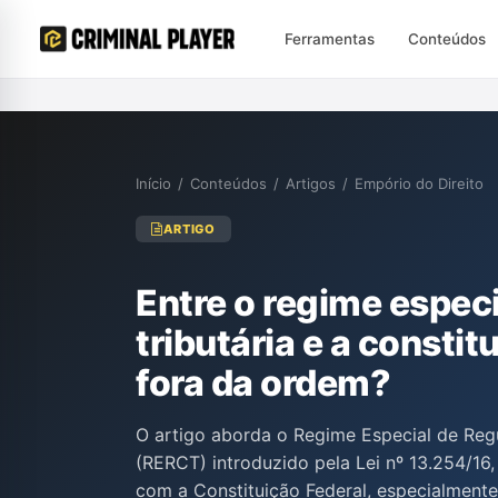
Ferramentas
Conteúdos
Início
/
Conteúdos
/
Artigos
/
Empório do Direito
ARTIGO
Entre o regime especi
tributária e a constit
fora da ordem?
O artigo aborda o Regime Especial de Regu
(RERCT) introduzido pela Lei nº 13.254/16
com a Constituição Federal, especialmente