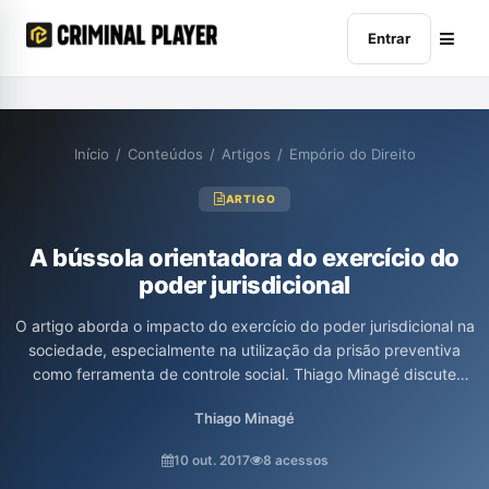
Entrar
Início
/
Conteúdos
/
Artigos
/
Empório do Direito
ARTIGO
A bússola orientadora do exercício do
poder jurisdicional
O artigo aborda o impacto do exercício do poder jurisdicional na
sociedade, especialmente na utilização da prisão preventiva
como ferramenta de controle social. Thiago Minagé discute
como o conhecimento e o poder estão interligados, destacando
Thiago Minagé
a função do direito como meio de dominação, além de analisar a
relação entre a história da criminalização e o tratamento
10 out. 2017
8 acessos
desigual de diferentes grupos sociais. O texto propõe uma