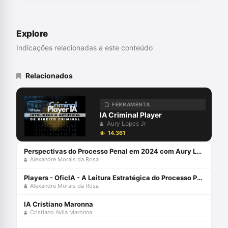
Seccional da OAB-RJ. Advogado
Criminalista.
Explore
Indicações relacionadas a este conteúdo
Relacionados
FERRAMENTA
IA Criminal Player
Aury Lopes Jr
14.361
Perspectivas do Processo Penal em 2024 com Aury Lopes Jr e Alexandre Morais da Rosa
Alexandre Morais da Rosa
Players - OficIA - A Leitura Estratégica do Processo Penal com Alexandre Morais da Rosa
Alexandre Morais da Rosa
IA Cristiano Maronna
Cristiano Avila Maronna