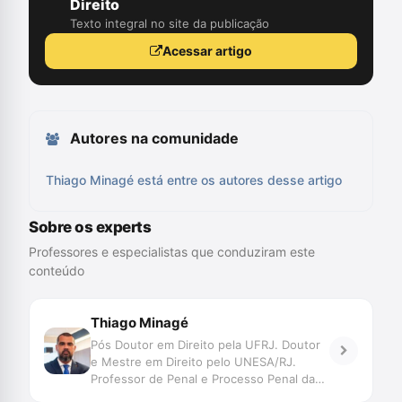
Direito
Texto integral no site da publicação
Acessar artigo
Autores na comunidade
Thiago Minagé está entre os autores desse artigo
Sobre os experts
Professores e especialistas que conduziram este
conteúdo
Thiago Minagé
Pós Doutor em Direito pela UFRJ. Doutor
e Mestre em Direito pelo UNESA/RJ.
Professor de Penal e Processo Penal da
UNISUAM. FGV e UCAM. Conselheiro