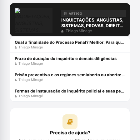
ARTIGO
INQUIETAÇÕES, ANGÚSTIAS,
SISTEMAS, PROVAS, DIREITO
E O ERRO DA COMPREENSÃO
Thiago Minagé
JURÍDICA ESTUDANDO
APENAS O DIREITO.
Qual a finalidade do Processo Penal? Melhor: Para que serve o Processo Penal?
Thiago Minagé
Prazo de duração do inquérito e demais diligências
Thiago Minagé
Prisão preventiva e os regimes semiaberto ou aberto: uma incompatibilidade sistêmica
Thiago Minagé
Formas de instauração do inquérito policial e suas peculiaridades
Thiago Minagé
Precisa de ajuda?