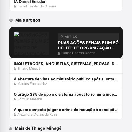
IA Daniel Kessler
Daniel Kessler de Oliveira
Mais artigos
ARTIGO
DUAS AÇÕES PENAIS E UM SÓ
DELITO DE ORGANIZAÇÃO
CRIMINOSA?
Jorge Bheron Rocha
INQUIETAÇÕES, ANGÚSTIAS, SISTEMAS, PROVAS, DIREITO E O ERRO DA COMPREENSÃO JURÍDICA ESTUDANDO APENAS O DIREITO.
Thiago Minagé
A abertura de vista ao ministério público após a juntada da resposta à acusação
Marcos Eberhardtz
O artigo 385 do cpp e o sistema acusatório: uma incompatiblidade com a constituição federal
Rômulo Moreira
A quem compete julgar o crime de redução à condição análoga à escravo (cp, art. 149)?
Alexandre Morais da Rosa
Mais de Thiago Minagé