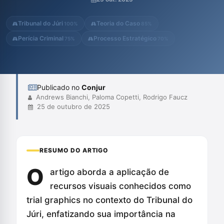
animações 3D, vídeos aprimorados e um gêmeo digital do local.
A utilização desses recursos permitiu a construção de uma
Tribunal do Júri
Teoria do Caso
100%
85%
narrativa clara e acessível, f...
Perícia Criminal
Processo Estratégico
75%
70%
Publicado no
Conjur
Andrews Bianchi, Paloma Copetti, Rodrigo Faucz
25 de outubro de 2025
RESUMO DO ARTIGO
O
artigo aborda a aplicação de
recursos visuais conhecidos como
trial graphics no contexto do Tribunal do
Júri, enfatizando sua importância na