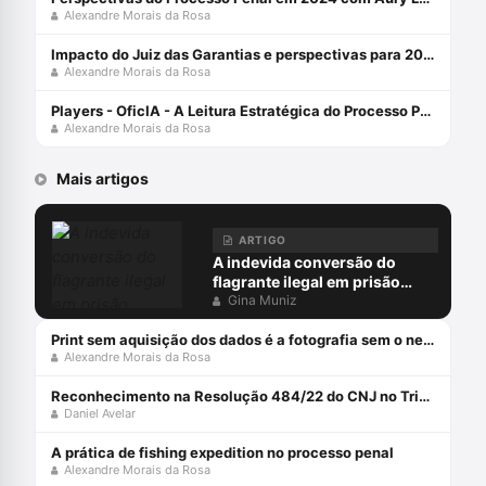
Alexandre Morais da Rosa
Impacto do Juiz das Garantias e perspectivas para 2024 com Alexandre Morais da Rosa e Aury Lopes Jr
Alexandre Morais da Rosa
Players - OficIA - A Leitura Estratégica do Processo Penal com Alexandre Morais da Rosa
Alexandre Morais da Rosa
Mais artigos
ARTIGO
A indevida conversão do
flagrante ilegal em prisão
preventiva
Gina Muniz
Print sem aquisição dos dados é a fotografia sem o negativo
Alexandre Morais da Rosa
Reconhecimento na Resolução 484/22 do CNJ no Tribunal do Júri
Daniel Avelar
A prática de fishing expedition no processo penal
Alexandre Morais da Rosa