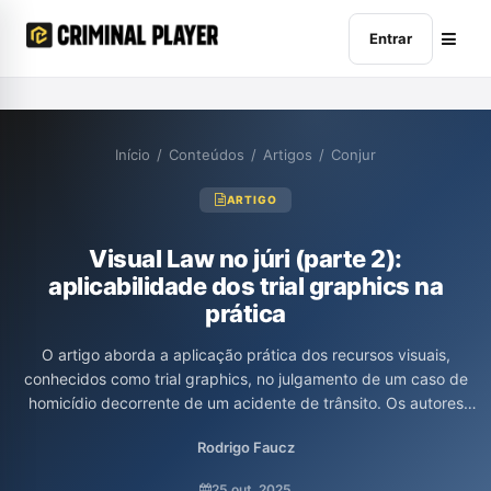
Entrar
Início
/
Conteúdos
/
Artigos
/
Conjur
ARTIGO
Visual Law no júri (parte 2):
aplicabilidade dos trial graphics na
prática
O artigo aborda a aplicação prática dos recursos visuais,
conhecidos como trial graphics, no julgamento de um caso de
homicídio decorrente de um acidente de trânsito. Os autores
destacam como a comunicação visual contribuiu para a
Rodrigo Faucz
compreensão dos jurados, traduzindo conceitos jurídicos
complexos e esclarecendo a dinâmica do acidente por meio de
25 out. 2025