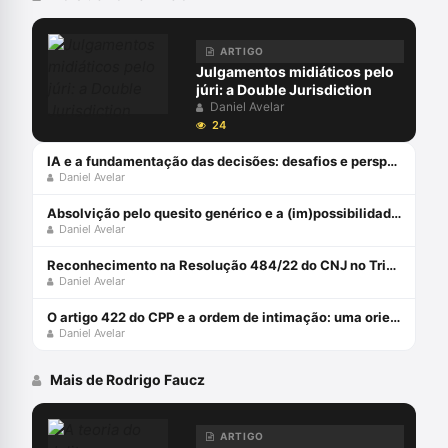
ARTIGO
Julgamentos midiáticos pelo
júri: a Double Jurisdiction
Daniel Avelar
24
IA e a fundamentação das decisões: desafios e perspectivas à luz da atualização da Resolução CNJ 332/20
Daniel Avelar
Absolvição pelo quesito genérico e a (im)possibilidade recursal
Daniel Avelar
Reconhecimento na Resolução 484/22 do CNJ no Tribunal do Júri
Daniel Avelar
O artigo 422 do CPP e a ordem de intimação: uma orientação constitucional
Daniel Avelar
Mais de Rodrigo Faucz
ARTIGO