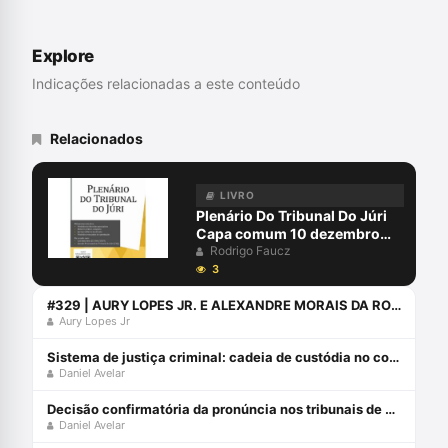
Tribunal do Júri do Curso CEI. Advogado
criminalista habilitado no Tribunal Penal
Internacional (Haia).
Explore
Indicações relacionadas a este conteúdo
Relacionados
LIVRO
Plenário Do Tribunal Do Júri
Capa comum 10 dezembro
2020
Rodrigo Faucz
3
#329 | AURY LOPES JR. E ALEXANDRE MORAIS DA ROSA ENTREVISTAM RODRIGO FAUCZ
Aury Lopes Jr
Sistema de justiça criminal: cadeia de custódia no contexto das provas digitais
Daniel Avelar
Decisão confirmatória da pronúncia nos tribunais de sobreposição e marco interruptivo da prescrição
Daniel Avelar