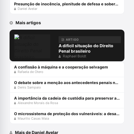
Presunção de inocência, plenitude de defesa e soberania dos veredictos: feliz 2024!
Daniel Avelar
Mais artigos
ARTIGO
A difícil situação do Direito
Penal brasileiro
Raphael Boldt
A confissão à máquina e a cooperação selvagem
Rafaela de Otero
O debate sobre a menção aos antecedentes penais no júri
Denis Sampaio
A importância da cadeia de custódia para preservar a prova penal
Alexandre Morais da Rosa
O microssistema de proteção dos vulneráveis: a desafiante missão do STJ
Maurilio Casas Maia
Mais de Daniel Avelar