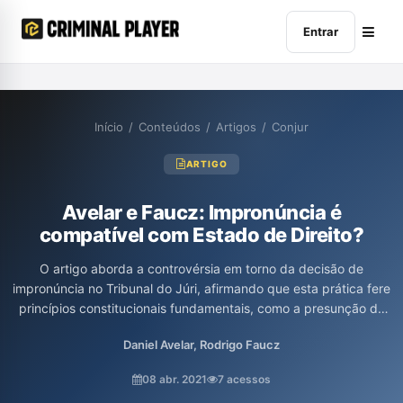
Entrar
Início
/
Conteúdos
/
Artigos
/
Conjur
ARTIGO
Avelar e Faucz: Impronúncia é
compatível com Estado de Direito?
O artigo aborda a controvérsia em torno da decisão de
impronúncia no Tribunal do Júri, afirmando que esta prática fere
princípios constitucionais fundamentais, como a presunção de
inocência e o devido processo legal. Os autores defendem que,
Daniel Avelar, Rodrigo Faucz
quando a acusação não apresenta provas suficientes, a única
resposta adequada deve ser a absolvição do réu, e não a
08 abr. 2021
7 acessos
impronúncia, que gera um estado de indefinição e desprotege o