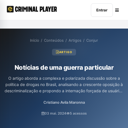
Entrar
Início
/
Conteúdos
/
Artigos
/
Conjur
ARTIGO
Notícias de uma guerra particular
O artigo aborda a complexa e polarizada discussão sobre a
política de drogas no Brasil, analisando a crescente oposição à
descriminalização e propondo a internação forçada de usuários
em situação de rua, além de criticar iniciativas legislativas, como
Cristiano Avila Maronna
a PEC 45/23, que busca aumentar a criminalização. O texto
examina também a regulamentação do uso medicinal da
03 mai. 2024
5 acessos
cannabis e a necessidade de uma abordagem mais integrada,
ressaltando a prevalência de interesses corporativos no debate