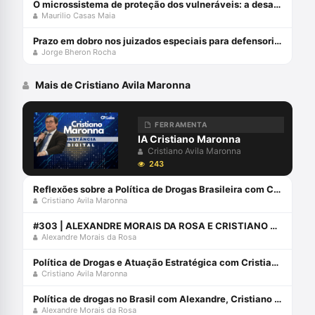
O microssistema de proteção dos vulneráveis: a desafiante missão do STJ
Maurilio Casas Maia
Prazo em dobro nos juizados especiais para defensorias públicas
Jorge Bheron Rocha
Mais de Cristiano Avila Maronna
FERRAMENTA
IA Cristiano Maronna
Cristiano Avila Maronna
243
Reflexões sobre a Política de Drogas Brasileira com Cristiano Maronna
Cristiano Avila Maronna
#303 | ALEXANDRE MORAIS DA ROSA E CRISTIANO MARONNA ANALISAM A LEI DE DROGAS
Alexandre Morais da Rosa
Política de Drogas e Atuação Estratégica com Cristiano Maronna
Cristiano Avila Maronna
Política de drogas no Brasil com Alexandre, Cristiano Maronna e Emílio Figueiredo
Alexandre Morais da Rosa