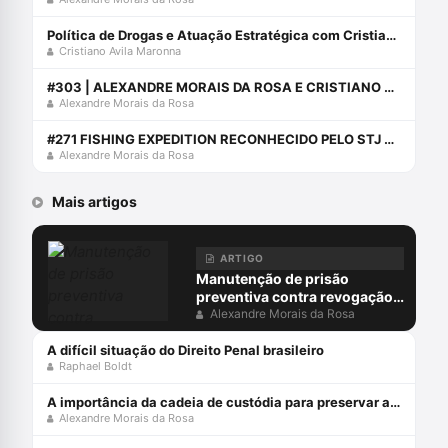
Política de Drogas e Atuação Estratégica com Cristiano Maronna
Cristiano Avila Maronna
#303 | ALEXANDRE MORAIS DA ROSA E CRISTIANO MARONNA ANALISAM A LEI DE DROGAS
Alexandre Morais da Rosa
#271 FISHING EXPEDITION RECONHECIDO PELO STJ NO HC 663.055, MIN. SCHIETTI
Alexandre Morais da Rosa
Mais artigos
ARTIGO
Manutenção de prisão
preventiva contra revogação
do MP: juiz não pode ocupar
Alexandre Morais da Rosa
lugar do acusador
A difícil situação do Direito Penal brasileiro
Raphael Boldt
A importância da cadeia de custódia para preservar a prova penal
Alexandre Morais da Rosa