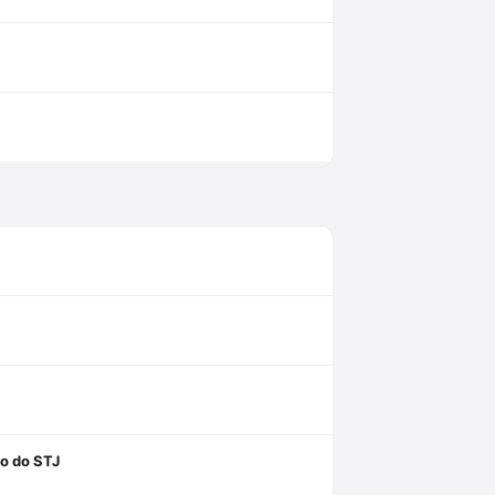
l
ão do STJ