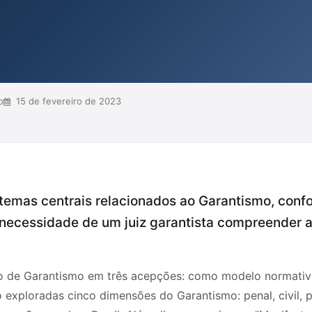
Garantismo, para que possam agir
ade e das garantias fundamentais,
ito às normas consti...
o
15 de fevereiro de 2023
 temas centrais relacionados ao Garantismo, conf
a necessidade de um juiz garantista compreender 
ão de Garantismo em três acepções: como modelo normativo d
são exploradas cinco dimensões do Garantismo: penal, civil, p