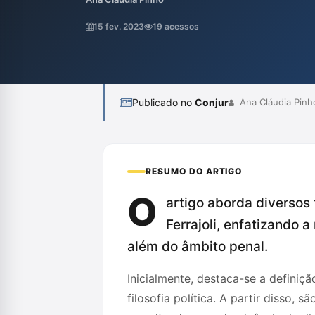
entendimento das múltiplas dimensões do 
de forma comprometida em favor da iguald
15 fev. 2023
19 acessos
evitando riscos de punitivismo ou desrespe
Publicado no
Conjur
Ana Cláudia Pinh
RESUMO DO ARTIGO
O
artigo aborda diversos
Ferrajoli, enfatizando 
além do âmbito penal.
Inicialmente, destaca-se a definiç
filosofia política. A partir disso, 