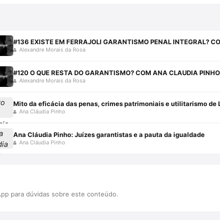
#136 EXISTE EM FERRAJOLI GARANTISMO PENAL INTEGRAL? C
Alexandre Morais da Rosa
#120 O QUE RESTA DO GARANTISMO? COM ANA CLAUDIA PINHO,
Alexandre Morais da Rosa
Mito da eficácia das penas, crimes patrimoniais e utilitarismo de L
Ana Cláudia Pinho
Ana Cláudia Pinho: Juízes garantistas e a pauta da igualdade
Ana Cláudia Pinho
pp para dúvidas sobre este conteúdo.