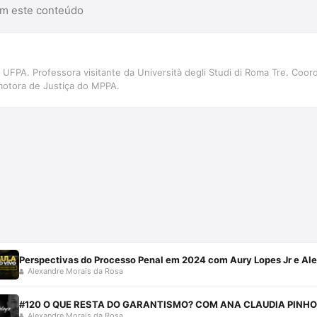
am este conteúdo
 UFPA. Professora visitante da Università degli Studi di Roma Tre. Co
otora de Justiça do MPPA.
Perspectivas do Processo Penal em 2024 com Aury Lopes Jr e Al
Alexandre Morais da Rosa
#120 O QUE RESTA DO GARANTISMO? COM ANA CLAUDIA PINHO,
Alexandre Morais da Rosa