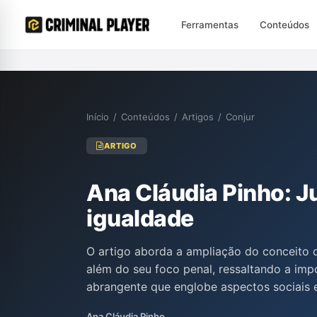
Ferramentas
Conteúdos
Início
/
Conteúdos
/
Artigos
/
Conjur
ARTIGO
Ana Cláudia Pinho: Ju
igualdade
O artigo aborda a ampliação do conceito de
além do seu foco penal, ressaltando a imp
abrangente que englobe aspectos sociais e
Cláudia Pinho, explora como a formação de 
Ana Cláudia Pinho