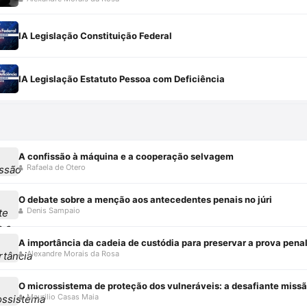
IA Legislação Constituição Federal
IA Legislação Estatuto Pessoa com Deficiência
A confissão à máquina e a cooperação selvagem
Rafaela de Otero
O debate sobre a menção aos antecedentes penais no júri
Denis Sampaio
A importância da cadeia de custódia para preservar a prova pena
Alexandre Morais da Rosa
O microssistema de proteção dos vulneráveis: a desafiante miss
Maurilio Casas Maia