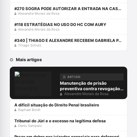
#270 SOGRA PODE AUTORIZAR A ENTRADA NA CASA DO GENRO? NÃO.
Alexandre Morais da Rosa
#118 ESTRATÉGIAS NO USO DO HC COM AURY
Alexandre Morais da Rosa
#340 | THIAGO E ALEXANDRE RECEBEM GABRIELA PARA FALAR SOBRE CADEIA DE CUSTÓDIA
Thiago Schutz
Mais artigos
ARTIGO
Manutenção de prisão
preventiva contra revogação
do MP: juiz não pode ocupar
Alexandre Morais da Rosa
lugar do acusador
A difícil situação do Direito Penal brasileiro
Raphael Boldt
Tribunal do Júri e o excesso na legítima defesa
Denis Sampaio
Prazo em dobro nos juizados especiais para defensorias públicas