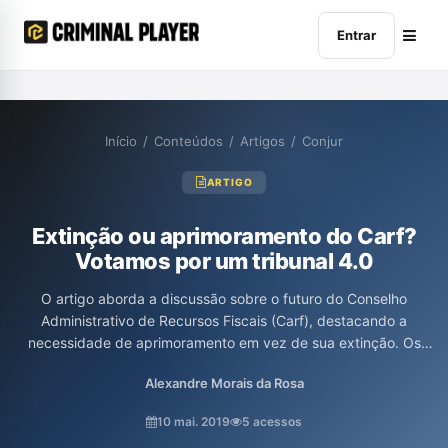
Entrar
Início
/
Conteúdos
/
Artigos
/
Conjur
ARTIGO
Extinção ou aprimoramento do Carf?
Votamos por um tribunal 4.0
O artigo aborda a discussão sobre o futuro do Conselho
Administrativo de Recursos Fiscais (Carf), destacando a
necessidade de aprimoramento em vez de sua extinção. Os
autores, Alexandre Morais da Rosa e André Henrique Lemos,
Alexandre Morais da Rosa
propõem a adoção de tecnologias da indústria 4.0 e inteligência
artificial para melhorar a eficiência do tribunal, que enfrenta um
10 mai. 2019
5 acessos
extenso backlog de processos. Com base em uma história de