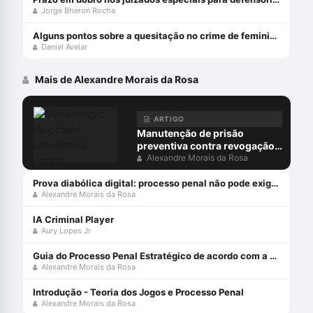
Jorge Bheron Rocha
Alguns pontos sobre a quesitação no crime de feminicídio
Daniel Avelar
Mais de Alexandre Morais da Rosa
ARTIGO
Manutenção de prisão
preventiva contra revogação
do MP: juiz não pode ocupar
Alexandre Morais da Rosa
lugar do acusador
Prova diabólica digital: processo penal não pode exigir do arguido o que só o diabo provaria
Alexandre Morais da Rosa
IA Criminal Player
Aury Lopes Jr
Guia do Processo Penal Estratégico de acordo com a Teoria dos Jogos e MCDA-C - Edição 2021
Alexandre Morais da Rosa
Introdução - Teoria dos Jogos e Processo Penal
Alexandre Morais da Rosa