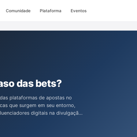
Comunidade
Plataforma
Eventos
caso das bets?
 das plataformas de apostas no
ticas que surgem em seu entorno,
luenciadores digitais na divulgação
 das apostas e a responsabilidade
dade de distinguir entre propósitos
ambém menciona a criação de uma CPI