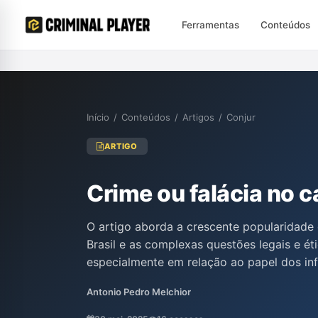
Ferramentas
Conteúdos
Início
/
Conteúdos
/
Artigos
/
Conjur
ARTIGO
Crime ou falácia no 
O artigo aborda a crescente popularidade
Brasil e as complexas questões legais e é
especialmente em relação ao papel dos inf
dessas plataformas. Discute a legalização
Antonio Pedro Melchior
dos influenciadores, enfatizando a necessi
comerciais e práticas ilícitas. O texto t