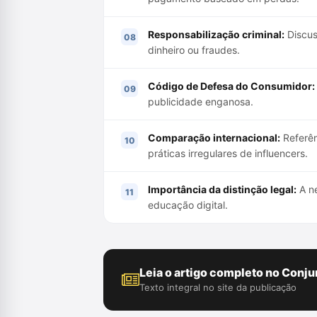
Responsabilização criminal:
Discus
dinheiro ou fraudes.
Código de Defesa do Consumidor:
publicidade enganosa.
Comparação internacional:
Referên
práticas irregulares de influencers.
Importância da distinção legal:
A ne
educação digital.
Leia o artigo completo no Conju
Texto integral no site da publicação