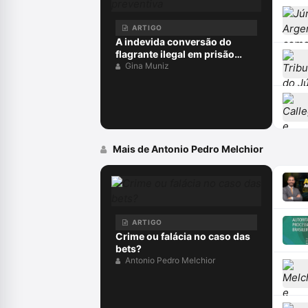
ARTIGO
A indevida conversão do
flagrante ilegal em prisão
preventiva
Gina Muniz
Mais de Antonio Pedro Melchior
ARTIGO
Crime ou falácia no caso das
bets?
Antonio Pedro Melchior