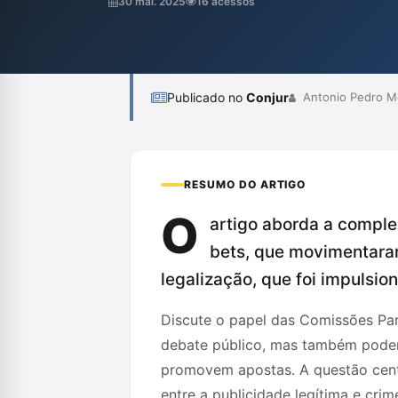
30 mai. 2025
16 acessos
no Senado para investigar possíveis abusos,
Publicado no
Conjur
Antonio Pedro Me
RESUMO DO ARTIGO
O
artigo aborda a comple
bets, que movimentara
legalização, que foi impulsio
Discute o papel das Comissões Par
debate público, mas também podem s
promovem apostas. A questão centr
entre a publicidade legítima e cr