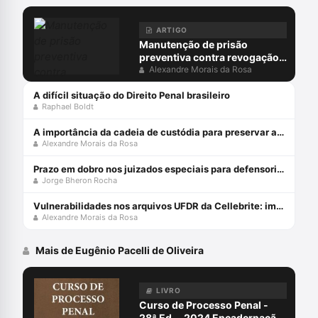
ARTIGO
Manutenção de prisão
preventiva contra revogação
do MP: juiz não pode ocupar
Alexandre Morais da Rosa
lugar do acusador
A difícil situação do Direito Penal brasileiro
Raphael Boldt
A importância da cadeia de custódia para preservar a prova penal
Alexandre Morais da Rosa
Prazo em dobro nos juizados especiais para defensorias públicas
Jorge Bheron Rocha
Vulnerabilidades nos arquivos UFDR da Cellebrite: impactos e riscos da cadeia de custódia da prova
Alexandre Morais da Rosa
Mais de Eugênio Pacelli de Oliveira
LIVRO
Curso de Processo Penal -
28ª Ed. - 2024 Encadernação