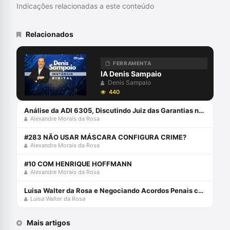
Indicações relacionadas a este conteúdo
Relacionados
FERRAMENTA
IA Denis Sampaio
Denis Sampaio
440
Análise da ADI 6305, Discutindo Juiz das Garantias no Brasil com Alexandre Morais da Rosa
Alexandre Morais da Rosa
#283 NÃO USAR MÁSCARA CONFIGURA CRIME?
Alexandre Morais da Rosa
#10 COM HENRIQUE HOFFMANN
Alexandre Morais da Rosa
Luisa Walter da Rosa e Negociando Acordos Penais como Estratégia de Defesa
Luisa Walter da Rosa
Mais artigos