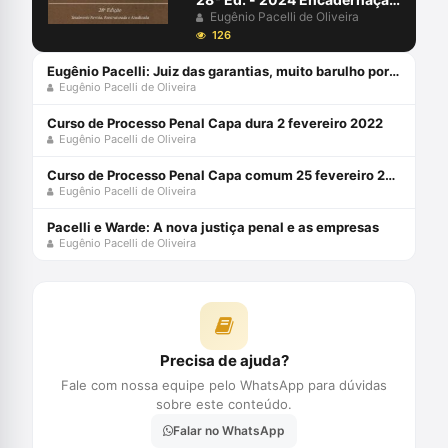
de livro didático 6 março
Eugênio Pacelli de Oliveira
2024
126
Eugênio Pacelli: Juiz das garantias, muito barulho por nem tanto
Eugênio Pacelli de Oliveira
Curso de Processo Penal Capa dura 2 fevereiro 2022
Eugênio Pacelli de Oliveira
Curso de Processo Penal Capa comum 25 fevereiro 2021
Eugênio Pacelli de Oliveira
Pacelli e Warde: A nova justiça penal e as empresas
Eugênio Pacelli de Oliveira
Precisa de ajuda?
Fale com nossa equipe pelo WhatsApp para dúvidas
sobre este conteúdo.
Falar no WhatsApp