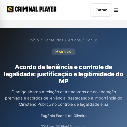
Entrar
Início
/
Conteúdos
/
Artigos
/
Conjur
ARTIGO
Acordo de leniência e controle de
legalidade: justificação e legitimidade do
MP
O artigo aborda a relação entre acordos de colaboração
premiada e acordos de leniência, destacando a importância do
Ministério Público no controle de legalidade e na
responsabilização de pessoas físicas e jurídicas. A análise foca
Eugênio Pacelli de Oliveira
na necessidade de coexistência dessas duas formas de
responsabilização, enfatizando a confissão dos fatos como um
03 jan. 2025
10 acessos