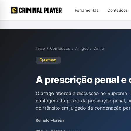
Ferramentas
Conteúdos
Início
/
Conteúdos
/
Artigos
/
Conjur
ARTIGO
A prescrição penal e 
O artigo aborda a discussão no Supremo Tr
contagem do prazo da prescrição penal, a
do trânsito em julgado da condenação par
partes. Os autores, incluindo representant
Rômulo Moreira
Ministério Público, argumentam sobre a int
Código Penal, ressaltando o princípio da 