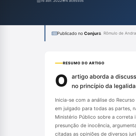
16 abr. 2022
4 acessos
inocência. O relator do recurso, ministro Dia
Publicado no
Conjur
Rômulo de Andra
RESUMO DO ARTIGO
O
artigo aborda a discus
no princípio da legalid
Inicia-se com a análise do Recurso
em julgado para todas as partes, n
Ministério Público sobre a correta
presunção de inocência, argumentan
citadas as opiniões de diversos ju