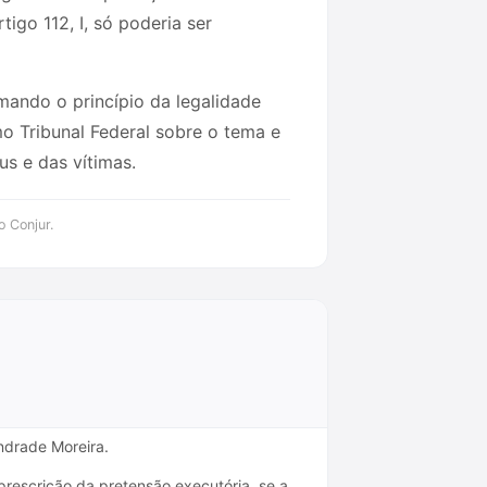
igo 112, I, só poderia ser
rmando o princípio da legalidade
o Tribunal Federal sobre o tema e
us e das vítimas.
o Conjur.
Andrade Moreira.
escrição da pretensão executória, se a