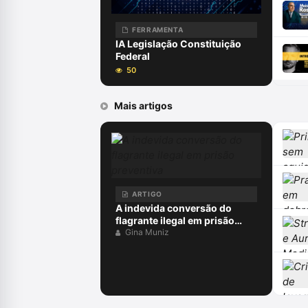
FERRAMENTA
IA Legislação Constituição
Federal
50
Mais artigos
ARTIGO
A indevida conversão do
flagrante ilegal em prisão
preventiva
Gina Muniz