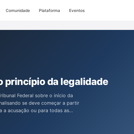
Comunidade
Plataforma
Eventos
o princípio da legalidade
ibunal Federal sobre o início da
nalisando se deve começar a partir
a a acusação ou para todas as
es das Defensorias Públicas e do
erpretação do artigo 112, I, do
legalidade e a presunção de