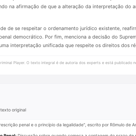
o na afirmação de que a alteração da interpretação do art
de de se respeitar o ordenamento jurídico existente, reafi
 penal democrático. Por fim, menciona a decisão do Suprem
ma interpretação unificada que respeite os direitos dos ré
iminal Player. O texto integral é de autoria dos experts e está publicado n
texto original
rescrição penal e o princípio da legalidade", escrito por Rômulo de 
o Penal:
Discussão sobre quando começa a contagem do prazo de pr