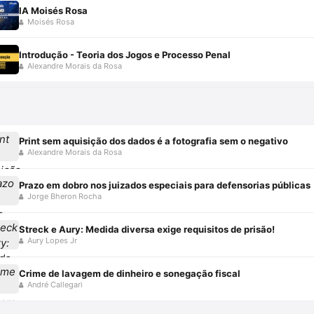
IA Moisés Rosa
Moisés Rosa
Introdução - Teoria dos Jogos e Processo Penal
Alexandre Morais da Rosa
Print sem aquisição dos dados é a fotografia sem o negativo
Alexandre Morais da Rosa
Prazo em dobro nos juizados especiais para defensorias públicas
Jorge Bheron Rocha
Streck e Aury: Medida diversa exige requisitos de prisão!
Aury Lopes Jr
Crime de lavagem de dinheiro e sonegação fiscal
André Callegari