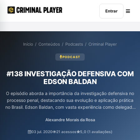
Entrar
Início
/
Conteúdos
/
Podcasts
/
Criminal Player
PODCAST
#138 INVESTIGAÇÃO DEFENSIVA COM
EDSON BALDAN
O episódio aborda a importância da investigação defensiva no
processo penal, destacando sua evolução e aplicação prática
no Brasil. Edson Baldan, com vasta experiência como delegado
e acadêmico, discute a necessidade de um regramento mais
Alexandre Morais da Rosa
robusto para a atuação dos advogados na coleta de provas e
elementos de convicção, enfatizando o papel fundamental
03 jul. 2020
21 acessos
5,0 (1 avaliações)
dessa investigação tanto em favor do acusado quanto da