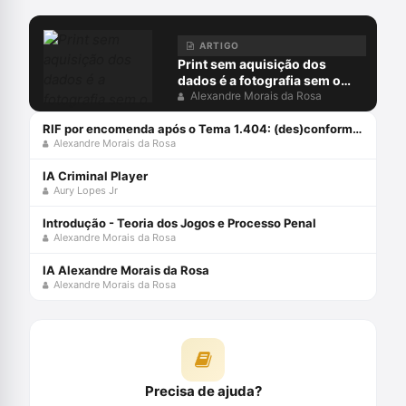
ARTIGO
Print sem aquisição dos
dados é a fotografia sem o
negativo
Alexandre Morais da Rosa
RIF por encomenda após o Tema 1.404: (des)conformidades
Alexandre Morais da Rosa
IA Criminal Player
Aury Lopes Jr
Introdução - Teoria dos Jogos e Processo Penal
Alexandre Morais da Rosa
IA Alexandre Morais da Rosa
Alexandre Morais da Rosa
Precisa de ajuda?