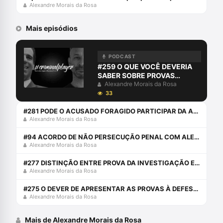
Alexandre Morais da Rosa
Mais episódios
PODCAST
#259 O QUE VOCÊ DEVERIA
SABER SOBRE PROVAS
DIGITAIS
Alexandre Morais da Rosa
33
#281 PODE O ACUSADO FORAGIDO PARTICIPAR DA AUDIÊNCIA ONLINE?
Alexandre Morais da Rosa
#94 ACORDO DE NÃO PERSECUÇÃO PENAL COM ALEXANDRE E JOÃO PORTO SILVÉRIO JÚNIOR
Alexandre Morais da Rosa
#277 DISTINÇÃO ENTRE PROVA DA INVESTIGAÇÃO E PROVA JUDICIAL
Alexandre Morais da Rosa
#275 O DEVER DE APRESENTAR AS PROVAS À DEFESA: CHERRY PICKING PROBATÓRIO
Alexandre Morais da Rosa
Mais de Alexandre Morais da Rosa