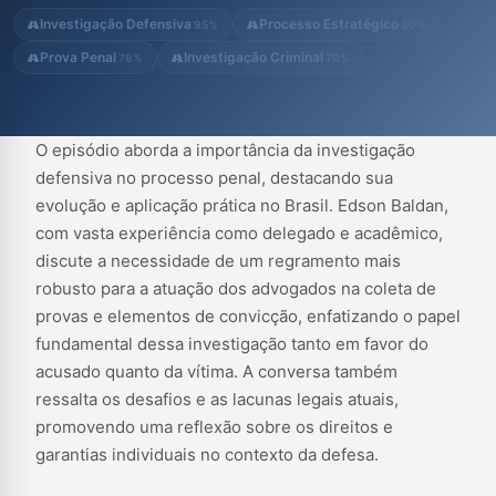
vítima. A conversa também ressalta os desafios e as lacunas
Investigação Defensiva
Processo Estratégico
95%
80%
legais atuais, promovendo um...
Prova Penal
Investigação Criminal
78%
70%
O episódio aborda a importância da investigação
defensiva no processo penal, destacando sua
evolução e aplicação prática no Brasil. Edson Baldan,
com vasta experiência como delegado e acadêmico,
discute a necessidade de um regramento mais
robusto para a atuação dos advogados na coleta de
provas e elementos de convicção, enfatizando o papel
fundamental dessa investigação tanto em favor do
acusado quanto da vítima. A conversa também
ressalta os desafios e as lacunas legais atuais,
promovendo uma reflexão sobre os direitos e
garantias individuais no contexto da defesa.