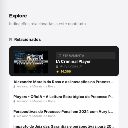
UNISINOS). Mestre em Direito (UFSC).
Professor do Programa de Graduação,
Mestrado e Doutorado da UNIVALI. Juiz
Explore
de Direito do TJSC. Membro Honorário da
Associação Ibero Americana de Direito e
Indicações relacionadas a este conteúdo
Inteligência Artificial/AID-IA. Pesquisa
Novas Tecnologias, Big Data, Jurimetria,
Decisão, Automação e Inteligência
Relacionados
Artificial aplicadas ao Direito Judiciário,
com perspectiva transdisciplinar.
Coordena o Grupo de Pesquisa
FERRAMENTA
SpinLawLab (CNPq UNIVALI)
IA Criminal Player
Aury Lopes Jr
14.366
Alexandre Morais da Rosa e as Inovações no Processo Penal: Ferramentas Tecnológicas
Alexandre Morais da Rosa
Players - OficIA - A Leitura Estratégica do Processo Penal com Alexandre Morais da Rosa
Alexandre Morais da Rosa
Perspectivas do Processo Penal em 2024 com Aury Lopes Jr e Alexandre Morais da Rosa
Alexandre Morais da Rosa
Impacto do Juiz das Garantias e perspectivas para 2024 com Alexandre Morais da Rosa e Aury Lopes Jr