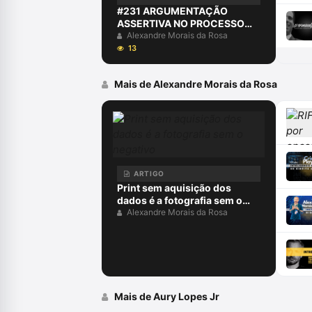
#231 ARGUMENTAÇÃO
ASSERTIVA NO PROCESSO
PENAL
Alexandre Morais da Rosa
13
Mais de Alexandre Morais da Rosa
ARTIGO
Print sem aquisição dos
dados é a fotografia sem o
negativo
Alexandre Morais da Rosa
Mais de Aury Lopes Jr