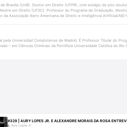
e Brasilia (UnB). Doutor em Direito (UFPR), com estágio de pós-douto
Mestre em Direito (UFSC). Professor do Programa de Graduação, Mestr
 da Associação Ibero Americana de Direito e Inteligência Artificial/AID
ão e Inteligência Artificial aplicadas ao Direito Judiciário, com perspec
NIVALI)
al pela Universidad Complutense de Madrid. É Professor Titular do Pr
ado – em Ciências Criminais da Pontifícia Universidade Católica do Rio 
#329 | AURY LOPES JR. E ALEXANDRE MORAIS DA ROSA ENTRE
Aury Lopes Jr