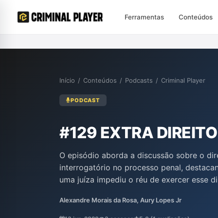
Ferramentas
Conteúdos
Início
/
Conteúdos
/
Podcasts
/
Criminal Player
PODCAST
#129 EXTRA DIREITO
O episódio aborda a discussão sobre o dire
interrogatório no processo penal, destac
uma juíza impediu o réu de exercer esse di
e Alexandre Morais da Rosa analisam que 
Alexandre Morais da Rosa, Aury Lopes Jr
visto como uma violação do contraditório
legítima de defesa. Eles criticam a postura