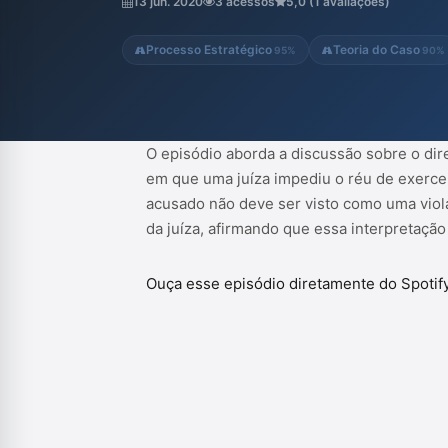
13 jun. 2020
3 acessos
5,0 (1 avaliações)
essa interpretação vai contra os princípio..
Processo Estratégico
Teoria do Caso
95%
90%
O episódio aborda a discussão sobre o dire
em que uma juíza impediu o réu de exercer
acusado não deve ser visto como uma violaç
da juíza, afirmando que essa interpretação
Ouça esse episódio diretamente do Spotif