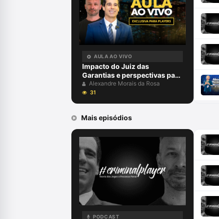
AULA AO VIVO
Impacto do Juiz das
Garantias e perspectivas para
2024 com Alexandre Morais
Alexandre Morais da Rosa
da Rosa e Aury Lopes Jr
31
Mais episódios
PODCAST