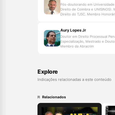
Pós-doutorando em Universidade d
Direito de Coimbra e UNISINOS). 
Direito do TJSC. Membro Honorário
Data, Jurimetria, Decisão, Automaç
de Pesquisa SpinLawLab (CNPq U
Aury Lopes Jr
Doutor em Direito Processual Pen
Especialização, Mestrado e Doutor
Membro da Abracrim
Explore
Indicações relacionadas a este conteúdo
Relacionados