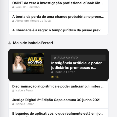
OSINT do zero à investigação profissional eBook Kindle
Romullo Carvalho
A teoria da perda de uma chance probatória no processo penal - julho 2024
Alexandre Morais da Rosa
A liberdade é a regra: o tempo jurídico da prisão preventiva - julho 2024
Mais de Isabela Ferrari
AULA AO VIVO
Inteligência artificial e poder
judiciário: promessas e
perigos com Isabela Ferrari
Isabela Ferrari
18
Discriminação algorítmica e poder judiciário: limites à adoção de sistemas de decisões algorítmicas no judiciário brasileiro - maio 2023
Isabela Ferrari
Justiça Digital 2º Edição Capa comum 30 junho 2021
Isabela Ferrari
Bloqueios de aplicativos: o que realmente está em jogo na ADIn 5.527 e na ADPF 403 é o direito à criptografia de ponta-a-ponta