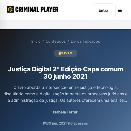
Entrar
Início
/
Conteúdos
/
Livros Indicados
LIVRO
Justiça Digital 2º Edição Capa comum
30 junho 2021
O livro aborda a intersecção entre justiça e tecnologia,
discutindo como a digitalização impacta os processos jurídicos e
a administração da justiça. Os autores oferecem uma análise
crítica e atualizada sobre as novas ferramentas digitais no setor,
Isabela Ferrari
destacando desafios e oportunidades para o sistema judiciário.
Ideal para profissionais e estudantes de direito que buscam
30 jun. 2021
3 acessos
compreender a evolução da justiça no mundo digital.