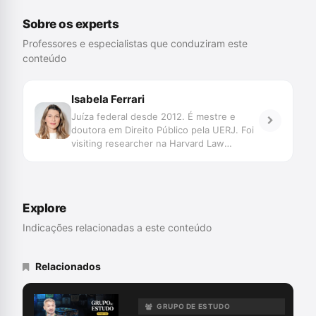
Sobre os experts
Professores e especialistas que conduziram este
conteúdo
Isabela Ferrari
Juíza federal desde 2012. É mestre e
doutora em Direito Público pela UERJ. Foi
visiting researcher na Harvard Law
School. É membro do Information for All
Working Group da UNESCO. É a
professora responsável pelo módulo de
Cortes Online do curso A.I. and the Rule
Explore
of Law, da UNESCO, voltado a juízes de
todo o mundo. É professora e palestrante
Indicações relacionadas a este conteúdo
internacional.
Relacionados
GRUPO DE ESTUDO