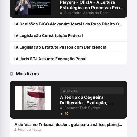
Players - OficIA - A Leitura
Estratégica do Processo Penal
com Alexandre Morais da
Alexandre Morais da Rosa
Rosa
IA Decisões TJSC Alexandre Morais da Rosa Direito Civil
IA Legislação Constituição Federal
IA Legislação Estatuto Pessoa com Deficiência
IA Juris STJ Assunto Execução Penal
Mais livros
LIVRO
A Teoria da Cegueira
Deliberada - Evolução,
Debates Dogmáticos,
Spencer Toth Sydow
Propostas, Dificuldades de
16
Aplicabilidade - 2ª Edição
(2022) Capa comum 1 janeiro
A defesa no Tribunal do Júri: guia para análise, planejamento e estratégias - junho 2024
Rodrigo Faucz
2019