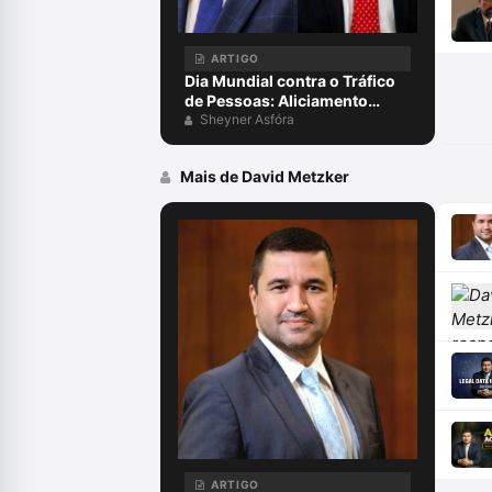
ARTIGO
Dia Mundial contra o Tráfico
de Pessoas: Aliciamento
digital, aprisionamento e
Sheyner Asfóra
escravidão para golpes
virtuais, exploração on-line e
Mais de David Metzker
o papel da advocacia criminal
ARTIGO