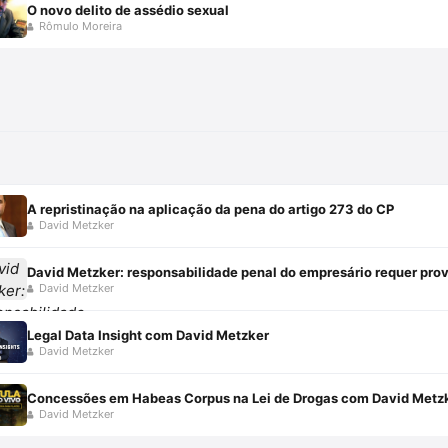
O novo delito de assédio sexual
Rômulo Moreira
A repristinação na aplicação da pena do artigo 273 do CP
David Metzker
David Metzker: responsabilidade penal do empresário requer pro
David Metzker
Legal Data Insight com David Metzker
David Metzker
Concessões em Habeas Corpus na Lei de Drogas com David Metz
David Metzker