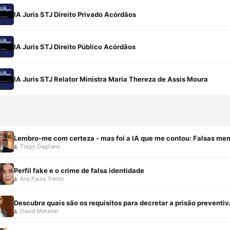
IA Juris STJ Direito Privado Acórdãos
IA Juris STJ Direito Público Acórdãos
IA Juris STJ Relator Ministra Maria Thereza de Assis Moura
Lembro-me com certeza - mas foi a IA que me contou: Falsas me
Tiago Gagliano
Perfil fake e o crime de falsa identidade
Ana Paula Trento
Descubra quais são os requisitos para decretar a prisão preventiv
David Metzker