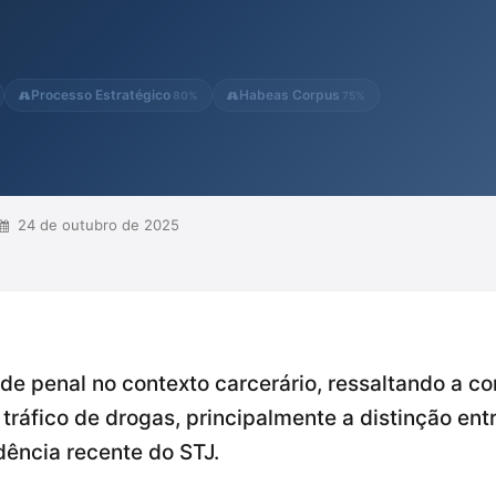
ção pode causar às famílias,
lnerabilidade, que frequentemente
bsolvidos. Além disso,...
Processo Estratégico
Habeas Corpus
80%
75%
24 de outubro de 2025
ade penal no contexto carcerário, ressaltando a 
tráfico de drogas, principalmente a distinção ent
dência recente do STJ.