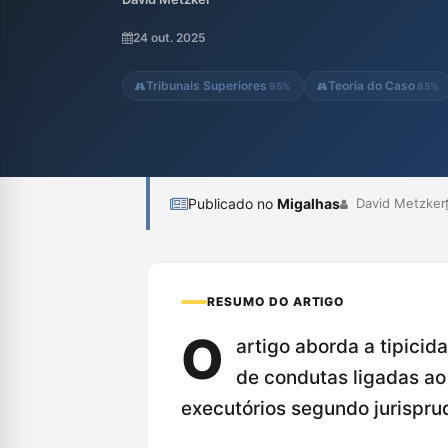
ressaltando a injustiça que essa interpreta
especialmente mulheres em situação de vu
24 out. 2025
são processadas enquanto os internos são a
Tribunais Superiores
Teoria do Caso
95%
85%
Publicado no
Migalhas
David Metzker
RESUMO DO ARTIGO
O
artigo aborda a tipicid
de condutas ligadas ao 
executórios segundo jurispru