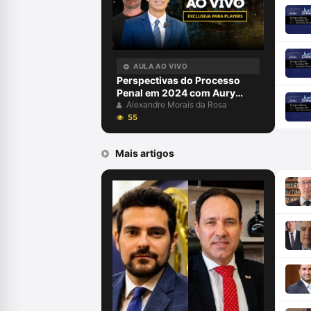
AULA AO VIVO
Perspectivas do Processo
Penal em 2024 com Aury
Lopes Jr e Alexandre Morais
Alexandre Morais da Rosa
da Rosa
55
Mais artigos