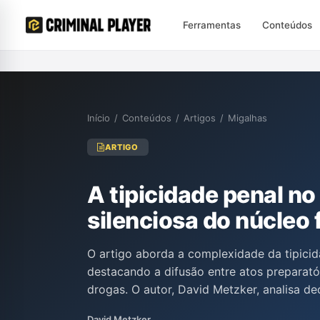
Ferramentas
Conteúdos
Início
/
Conteúdos
/
Artigos
/
Migalhas
ARTIGO
A tipicidade penal no
silenciosa do núcleo 
O artigo aborda a complexidade da tipicid
destacando a difusão entre atos preparatór
drogas. O autor, David Metzker, analisa d
reconhecem a atipicidade da solicitação d
David Metzker